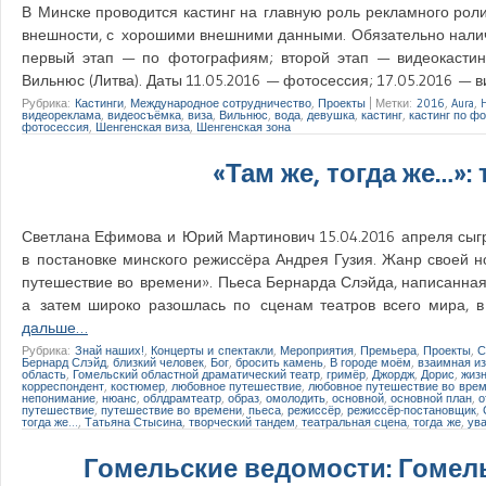
В Минске проводится кастинг на главную роль рекламного роли
внешности, с хорошими внешними данными. Обязательно наличи
первый этап — по фотографиям; второй этап — видеокастинг.
Вильнюс (Литва). Даты 11.05.2016 — фотосессия; 17.05.2016 —
Рубрика:
Кастинги
,
Международное сотрудничество
,
Проекты
|
Метки:
2016
,
Aura
,
видеореклама
,
видеосъёмка
,
виза
,
Вильнюс
,
вода
,
девушка
,
кастинг
,
кастинг по ф
фотосессия
,
Шенгенская виза
,
Шенгенская зона
«Там же, тогда же…»:
Светлана Ефимова и Юрий Мартинович 15.04.2016 апреля сыгр
в постановке минского режиссёра Андрея Гузия. Жанр своей 
путешествие во времени». Пьеса Бернарда Слэйда, написанная 
а затем широко разошлась по сценам театров всего мира, в
дальше…
Рубрика:
Знай наших!
,
Концерты и спектакли
,
Мероприятия
,
Премьера
,
Проекты
,
Бернард Слэйд
,
близкий человек
,
Бог
,
бросить камень
,
В городе моём
,
взаимная и
область
,
Гомельский областной драматический театр
,
гримёр
,
Джордж
,
Дорис
,
жиз
корреспондент
,
костюмер
,
любовное путешествие
,
любовное путешествие во вре
непонимание
,
нюанс
,
облдрамтеатр
,
образ
,
омолодить
,
основной
,
основной план
,
о
путешествие
,
путешествие во времени
,
пьеса
,
режиссёр
,
режиссёр-постановщик
,
тогда же…
,
Татьяна Стысина
,
творческий тандем
,
театральная сцена
,
тогда же
,
ув
Гомельские ведомости: Гомел