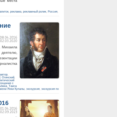
ные места
апиток
,
реклама
,
рекламный ролик
,
Россия
,
ение
08.04.2016
:
02.03.2020
а Михаила
 деятелю,
резентации
рналистка
автор
,
К. Огинский
,
литический
рощание с
ъёмка
,
Таиса
имени Янки Купалы
,
экскурсия
,
экскурсия по
016
:
01.04.2016
:
02.09.2023