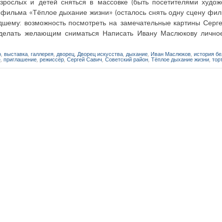
рослых и детей сняться в массовке (быть посетителями худож
 фильма «Тёплое дыхание жизни» (осталось снять одну сцену фил
дшему: возможность посмотреть на замечательные картины Серге
Что делать желающим сниматься Написать Ивану Маслюкову личн
о
,
выставка
,
галлерея
,
дворец
,
Дворец искусства
,
дыхание
,
Иван Маслюков
,
история бе
е
,
приглашение
,
режиссёр
,
Сергей Савич
,
Советский район
,
Тёплое дыхание жизни
,
тор