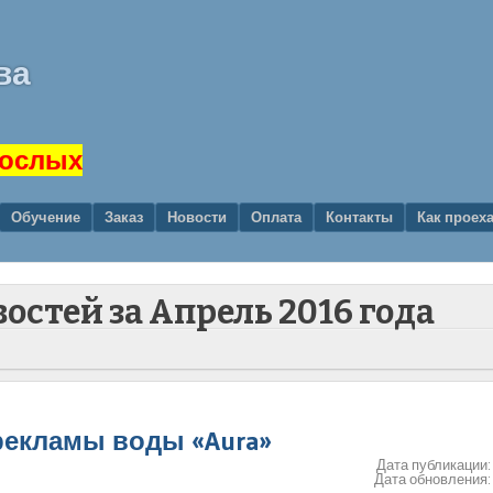
ва
рослых
Обучение
Заказ
Новости
Оплата
Контакты
Как проех
востей за
Апрель 2016 года
рекламы воды «Aura»
Дата публикации
Дата обновления