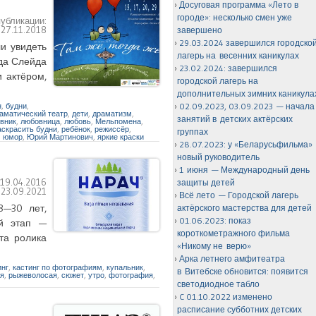
Досуговая программа «Лето в
городе»: несколько смен уже
публикации:
:
27.11.2018
завершено
29.03.2024 завершился городско
и увидеть
лагерь на весенних каникулах
рда Слейда
23.02.2024: завершился
 актёром,
городской лагерь на
дополнительных зимних каникула
н
,
будни
,
02.09.2023, 03.09.2023 — начала
аматический театр
,
дети
,
драматизм
,
занятий в детских актёрских
вник
,
любовница
,
любовь
,
Мельпомена
,
аскрасить будни
,
ребёнок
,
режиссёр
,
группах
,
юмор
,
Юрий Мартинович
,
яркие краски
28.07.2023: у «Беларусьфильма»
новый руководитель
1 июня — Международный день
:
19.04.2016
защиты детей
:
23.09.2021
Всё лето — Городской лагерь
8—30 лет,
актёрского мастерства для детей
01.06.2023: показ
ый этап —
короткометражного фильма
та ролика
«Никому не верю»
Арка летнего амфитеатра
инг
,
кастинг по фотографиям
,
купальник
,
в Витебске обновится: появится
я
,
рыжеволосая
,
сюжет
,
утро
,
фотография
,
светодиодное табло
C 01.10.2022 изменено
расписание субботних детских