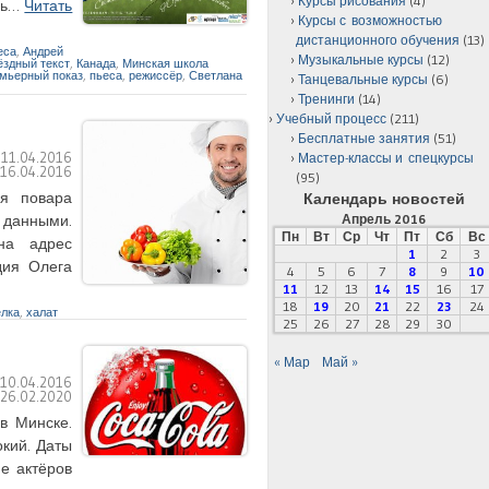
Курсы рисования
(4)
есь…
Читать
Курсы с возможностью
дистанционного обучения
(13)
еса
,
Андрей
Музыкальные курсы
(12)
ёздный текст
,
Канада
,
Минская школа
мьерный показ
,
пьеса
,
режиссёр
,
Светлана
Танцевальные курсы
(6)
Тренинги
(14)
Учебный процесс
(211)
Бесплатные занятия
(51)
:
11.04.2016
Мастер-классы и спецкурсы
:
16.04.2016
(95)
ся повара
Календарь новостей
 данными.
Апрель 2016
Пн
Вт
Ср
Чт
Пт
Сб
Вс
на адрес
1
2
3
дия Олега
4
5
6
7
8
9
10
11
12
13
14
15
16
17
18
19
20
21
22
23
24
елка
,
халат
25
26
27
28
29
30
« Мар
Май »
:
10.04.2016
:
26.02.2020
 в Минске.
окий. Даты
ие актёров