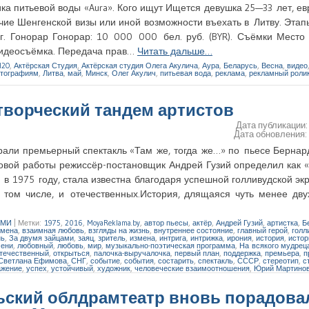
ка питьевой воды «Aura». Кого ищут Ищется девушка 25—33 лет, е
е Шенгенской визы или иной возможности въехать в Литву. Этап
 Гонорар Гонорар: 10 000 000 бел. руб. (BYR). Съёмки Место с
 видеосъёмка. Передача прав…
Читать дальше…
H2O
,
Актёрская Студия
,
Актёрская студия Олега Акулича
,
Аура
,
Беларусь
,
Весна
,
видео
отографиям
,
Литва
,
май
,
Минск
,
Олег Акулич
,
питьевая вода
,
реклама
,
рекламный роли
 творческий тандем артистов
Дата публикации
Дата обновления
али премьерный спектакль «Там же, тогда же…» по пьесе Бернар
новой работы режиссёр-постановщик Андрей Гузий определил как 
в 1975 году, стала известна благодаря успешной голливудской эк
 том числе, и отечественных.История, длящаяся чуть менее дв
СМИ
|
Метки:
1975
,
2016
,
MoyaReklama.by
,
автор пьесы
,
актёр
,
Андрей Гузий
,
артистка
,
Б
змена
,
взаимная любовь
,
взгляды на жизнь
,
внутреннее состояние
,
главный герой
,
голл
нь
,
За двумя зайцами
,
заяц
,
зритель
,
измена
,
интрига
,
интрижка
,
ирония
,
история
,
истор
мени
,
любовный
,
любовь
,
мир
,
музыкально-поэтическая программа
,
На всякого мудрец
течественный
,
открыться
,
палочка-выручалочка
,
первый план
,
поддержка
,
премьера
,
п
Светлана Ефимова
,
СНГ
,
событие
,
события
,
состарить
,
спектакль
,
СССР
,
стереотип
,
с
ажение
,
успех
,
устойчивый
,
художник
,
человеческие взаимоотношения
,
Юрий Мартино
ьский облдрамтеатр вновь порадова