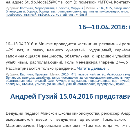
на адрес Studio.Moda15@Gmail.com (с пометкой «МТС»). Контак
Рубрика:
Кастинги
,
Мероприятия
,
Проекты
,
Форумы
|
Метки:
2016
,
MTS
,
актёр мас
благородный
,
борода
,
бородатый
,
групповая сцена
,
групповка
,
конференция
,
лицо
,
профессор
,
статный
,
съёмка
,
ус
,
усатый
,
усы
,
учёный
16—18.04.2016:
16—18.04.2016 в Минске проводится кастинг на рекламный рол
—29 лет; в очках, немного кучерявый, худощавый, серьёз
запоминающаяся внешность, обаятельная, с красивой улыбкой
улыбчивый, располагающий). Роль менеджера (парень 27—35 ле
Рассматриваются только граждане…
Читать дальше…
Рубрика:
Кастинги
,
Проекты
|
Метки:
2016
,
MTS
,
аккуратный
,
актёр
,
Актёрская студ
Беларуси
,
девушка
,
дизайнер
,
запоминающаяся
,
запоминающаяся внешность
,
инж
обаятельная
,
обаятельный
,
Олег Акулич
,
очки
,
парень
,
передача прав
,
подтянутый
солидный
,
съёмка
,
улыбка
,
улыбчивый
,
умный
,
фотосессия
,
худощавый
,
яркая
Андрей Гузий 15.04.2016 представи
Ведущий педагог Минской школы киноискусства, режиссёр Андре
американской пьесе с ведущими артистами Гомельского
Мартиновичем. Персонажам спектакля «Там же, тогда же…» п