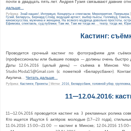
почти в двадцать пять лет. Андрея Гузия связывают давние о
дальше…
Рубрика:
Знай наших!
,
Интервью
,
Концерты и спектакли
,
Мероприятия
,
Премьера
Гузий
,
Беларусь
,
Бернард Слэйд
,
ведущий артист
,
выбор пьесы
,
Голливуд
,
Гомель
киноискусства
,
мужчина и женщина
,
На всякого мудреца довольно простоты
,
остр
Ефимова
,
спектакль
,
суд публики
,
Там же
,
Там же тогда же…
,
театр
,
тогда же
,
Юри
Кастинг: съёмк
Проводится срочный кастинг по фотографиям для съёмо
(профессионалы или бывшие повара — должны очень быстро д
Даты 12.04.2016 (целый день) — съёмка в Минске. Чт
Studio.Moda15@Gmail.com (с пометкой «Беларусбанк»). Конта
Акулича…
Читать дальше…
Рубрика:
Кастинги
,
Проекты
|
Метки:
2016
,
Беларусбанк
,
головной убор
,
групповка
11—12.04.2016: каст
11—12.04.2016 проводится кастинг на 3 рекламных ролика совм
Кто ищется Ищутся 6 актёров: молодые (17—23 года), стильны
11.04.2016 15:00—21:00 — кастинг в Минске; 12.04.2016 15:00