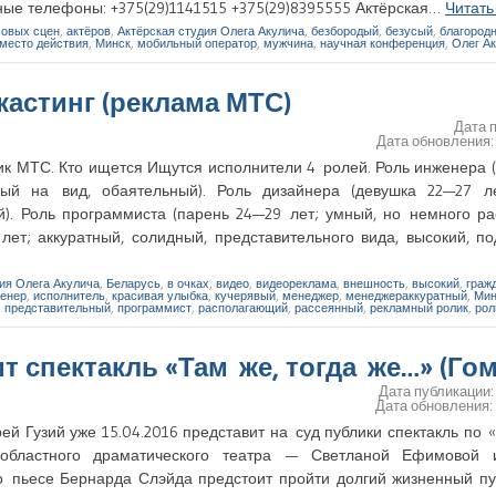
тные телефоны: +375(29)1141515 +375(29)8395555 Актёрская…
Читат
совых сцен
,
актёров
,
Актёрская студия Олега Акулича
,
безбородый
,
безусый
,
благород
место действия
,
Минск
,
мобильный оператор
,
мужчина
,
научная конференция
,
Олег А
 кастинг (реклама МТС)
Дата 
Дата обновления
ик МТС. Кто ищется Ищутся исполнители 4 ролей. Роль инженера 
ный на вид, обаятельный). Роль дизайнера (девушка 22—27 ле
). Роль программиста (парень 24—29 лет; умный, но немного ра
т; аккуратный, солидный, представительного вида, высокий, по
ия Олега Акулича
,
Беларусь
,
в очках
,
видео
,
видеореклама
,
внешность
,
высокий
,
граж
енер
,
исполнитель
,
красивая улыбка
,
кучерявый
,
менеджер
,
менеджераккуратный
,
Мин
,
представительный
,
программист
,
располагающий
,
рассеянный
,
рекламный ролик
,
рол
т спектакль «Там же, тогда же…» (Го
Дата публикации
Дата обновления
й Гузий уже 15.04.2016 представит на суд публики спектакль по 
 областного драматического театра — Светланой Ефимовой
о пьесе Бернарда Слэйда предстоит пройти долгий жизненный пу