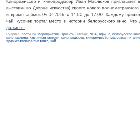
Кинорежиссёр и кинопродюсер Иван Маслюков приглашает вз
выставки во Дворце искусства) своего нового полнометражного
и время съёмок 04.04.2016 с 14:00 до 17:00. Каждому прише
чай, кусочек торта; место в истории белорусского кино. 
дальше…
Рубрика:
Кастинги
,
Мероприятия
,
Проекты
|
Метки:
2016
,
афиша
,
белорусское кин
кино
,
картина
,
картинная галерея
,
кинопродюсер
,
кинорежиссёр
,
массовка
,
питани
художественная выставка
,
чай