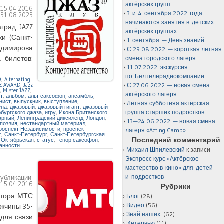
актёрских групп
:
15.04.2016
3 и 4 сентября 2022 года
:
31.08.2023
начинаются занятия в детских
град JAZZ
актёрских группах
и (Санкт-
1 сентября — День знаний
адимирова
С 29.08.2022 — короткая летняя
 билетов:
смена городского лагеря
11.07.2022: экскурсия
по Белтелерадиокомпании
9
,
Alternating
Z AWARD
,
Jazz
С 27.06.2022 — новая смена
,
Mister JAZZ
,
актёрского лагеря
т
,
альбом
,
альт-саксофон
,
ансамбль
,
нист
,
выпускник
,
выступление
,
Летняя субботняя актёрская
ена
,
джазовый
,
джазовый гигант
,
джазовый
группа старших подростков
бургского джаза
,
игру
,
Икона Британского
арный
,
Ленинградский диксиленд
,
Лондон
,
13—24.06.2022 — новая смена
 поэзия
,
нестандартный материал
,
роспект Независимости
,
проспект
лагеря «Acting Camp»
т
,
Санкт-Петербург
,
Санкт-Петербургская
Последний комментарий
 Октябрьская
,
статус
,
тенор-саксофон
,
анности
Михаил Шпилевский
к записи
Экспресс-курс «Актёрское
мастерство в кино» для детей
и подростков
публикации:
:
15.04.2016
Рубрики
атора МТС
Блог
(28)
Видео
(56)
ужчины 35-
Знай наших!
(62)
 для связи
Интервью
(11)