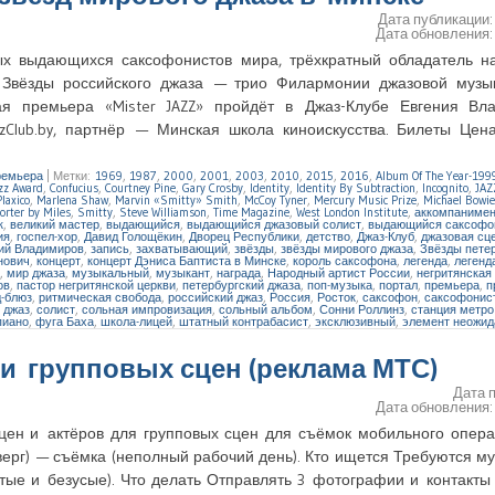
Дата публикации
Дата обновления
х выдающихся саксофонистов мира, трёхкратный обладатель на
Звёзды российского джаза — трио Филармонии джазовой музык
ая премьера «Mister JAZZ» пройдёт в Джаз-Клубе Евгения Вл
zClub.by, партнёр — Минская школа киноискусства. Билеты Цена
емьера
|
Метки:
1969
,
1987
,
2000
,
2001
,
2003
,
2010
,
2015
,
2016
,
Album Of The Year-199
azz Award
,
Confucius
,
Courtney Pine
,
Gary Crosby
,
Identity
,
Identity By Subtraction
,
Incognito
,
JAZ
laxico
,
Marlena Shaw
,
Marvin «Smitty» Smith
,
McCoy Tyner
,
Mercury Music Prize
,
Michael Bowie
orter by Miles
,
Smitty
,
Steve Williamson
,
Time Magazine
,
West London Institute
,
аккомпанимен
к
,
великий мастер
,
выдающийся
,
выдающийся джазовый солист
,
выдающийся саксофо
ия
,
госпел-хор
,
Давид Голощёкин
,
Дворец Республики
,
детство
,
Джаз-Клуб
,
джазовая сц
ий Владимиров
,
запись
,
захватывающий
,
звёзды
,
звёзды мирового джаза
,
Звёзды петер
нович
,
концерт
,
концерт Дэниса Баптиста в Минске
,
король саксофона
,
легенда
,
легенд
,
мир джаза
,
музыкальный
,
музыкант
,
награда
,
Народный артист России
,
негритянская
ов
,
пастор негритянской церкви
,
петербургский джаза
,
поп-музыка
,
портал
,
премьера
,
п
д-блюз
,
ритмическая свобода
,
российский джаз
,
Россия
,
Росток
,
саксофон
,
саксофонис
 джаз
,
солист
,
сольная импровизация
,
сольный альбом
,
Сонни Роллинз
,
станция метро
пиано
,
фуга Баха
,
школа-лицей
,
штатный контрабасист
,
эксклюзивный
,
элемент неожид
и групповых сцен (реклама МТС)
Дата 
Дата обновления
сцен и актёров для групповых сцен для съёмок мобильного опер
тверг) — съёмка (неполный рабочий день). Кто ищется Требуются м
тые и безусые). Что делать Отправлять 3 фотографии и контакты