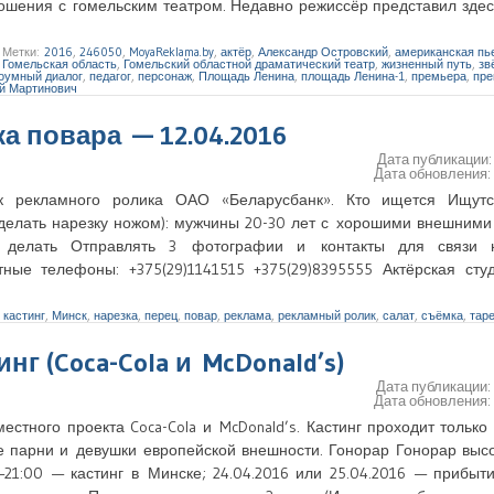
тношения с гомельским театром. Недавно режиссёр представил зд
|
Метки:
2016
,
246050
,
MoyaReklama.by
,
актёр
,
Александр Островский
,
американская пь
,
Гомельская область
,
Гомельский областной драматический театр
,
жизненный путь
,
зв
оумный диалог
,
педагог
,
персонаж
,
Площадь Ленина
,
площадь Ленина-1
,
премьера
,
пре
й Мартинович
а повара — 12.04.2016
Дата публикации
Дата обновления
к рекламного ролика ОАО «Беларусбанк». Кто ищется Ищут
елать нарезку ножом): мужчины 20-30 лет с хорошими внешними
о делать Отправлять 3 фотографии и контакты для связи 
ктные телефоны: +375(29)1141515 +375(29)8395555 Актёрская сту
,
кастинг
,
Минск
,
нарезка
,
перец
,
повар
,
реклама
,
рекламный ролик
,
салат
,
съёмка
,
тар
инг (Coca-Cola и McDonald’s)
Дата публикации
Дата обновления
естного проекта Coca-Cola и McDonald’s. Кастинг проходит только
е парни и девушки европейской внешности. Гонорар Гонорар выс
—21:00 — кастинг в Минске; 24.04.2016 или 25.04.2016 — прибыт