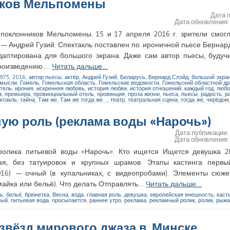
ков Мельпомены
Дата 
Дата обновления
поклонников Мельпомены. 15 и 17 апреля 2016 г. зрители смогл
 — Андрей Гузий. Спектакль поставлен по ироничной пьесе Берна
даптирована для большого экрана. Даже сам автор пьесы, будучи
произведению.…
Читать дальше…
975
,
2016
,
автор пьесы
,
актёр
,
Андрей Гузий
,
Беларусь
,
Бернард Слэйд
,
большой экра
 мысли
,
Гомель
,
Гомельская область
,
Гомельские ведомости
,
Гомельский областной др
итель
,
ирония
,
искренняя любовь
,
история любви
,
история отношений
,
каждый год
,
любо
а
,
премьера
,
провинциальный отель
,
провинция
,
проза жизни
,
пьеса
,
пьесы
,
радость
,
р
ктакль
,
тайна
,
Там же
,
Там же тогда же…
,
театр
,
театральная сцена
,
тогда же
,
черёдом
вную роль (реклама воды «Нарочь»)
Дата публикации
Дата обновления
ролика питьевой воды «Нарочь». Кто ищется Ищется девушка 2
ая, без татуировок и крупных шрамов. Этапы кастинга перв
2016) — очный (в купальниках, с видеопробами). Элементы сюже
майка или бельё). Что делать Отправлять…
Читать дальше…
ь
,
бельё
,
брюнетка
,
Весна
,
вода
,
главная роль
,
девушка
,
европейская внешность
,
каст
ный
,
питьевая вода
,
просыпается
,
раннее утро
,
реклама
,
рекламный ролик
,
ролик
,
рыжа
 звёзд мирового джаза в Минске