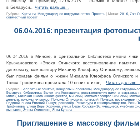
в Москву на примерку, 27.04.2016 — съёмка в Москве. Пер
в Беларуси…
Читать дальше…
Рубрика:
Кастинги
,
Международное сотрудничество
,
Проекты
|
Метки:
2016
,
Coca-C
совместный проект
06.04.2016: презентация фотовыс
06.04.2016 в Минске, в Центральной библиотеке имени Янк
Крыжановского «Эпоха Огинского: восстановление памяти»
дипломату, композитору Михаилу Клеофасу Огинскому, жившему
был показан фильм о жизни Михаила Клеофаса Огинского и д
Таиса Трофимова прочитала 10 своих стихов,…
Читать дальше…
Рубрика:
Бесплатные занятия
,
Концерты и спектакли
,
Международное сотрудниче
Беларусь
,
библиотека
,
Валентина Костышена
,
восстановление памяти
,
выставка
,
Минск
,
Минская школа киноискусства
,
минский
,
Михаил Клеофас Огинский
,
Михаи
деятель
,
полонез ля минор
,
Полонез Огинского
,
польский
,
Польша
,
посвящение
,
п
Родиной
,
пьеса Евгений Тыщук
,
режиссёр
,
Режиссура и кинопроизводство
,
Речь П
Трофимова
,
улица Веры Хоружей
,
улица Веры Хоружей-16
,
учащиеся
,
учебный фи
выставке
,
Эпоха Огинского
,
Янка Купала
Приглашение в массовку фильма