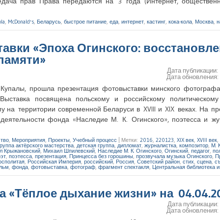
едача прав Права передаются на 3 года (Интернет, обществен
ola
,
McDonald's
,
Беларусь
,
быстрое питание
,
еда
,
интернет
,
кастинг
,
кока-кола
,
Москва
,
н
тавки «Эпоха Огинского: восстановл
памяти»
Дата публикации:
Дата обновления
и Купалы, прошла презентация фотовыставки минского фотограф
. Выставка посвящена польскому и российскому политическому
 на территории современной Беларуси в XVIII и XIX веках. На п
еятельности фонда «Наследие М. К. Огинского», поэтесса и жу
ство
,
Мероприятия
,
Проекты
,
Учебный процесс
|
Метки:
2016
,
220123
,
XIX век
,
XVIII век
,
группа актёрского мастерства
,
детская группа
,
дипломат
,
журналистка
,
композитор
,
М. 
л Крыжановский
,
Михаил Шпилевский
,
Наследие М. К. Огинского
,
Огинский
,
педагог
,
по
оэт
,
поэтесса
,
презентация
,
Принцесса без горошины
,
прозвучала музыка Огинского
,
П
осполитая
,
Российская Империя
,
российский
,
Россия
,
Советский район
,
стих
,
сцена
,
с
льм
,
фонда
,
фотовыставка
,
фотограф
,
фрагмент спектакля
,
Центральная библиотека 
 «Тёплое дыхание жизни» на 04.04.2
Дата публикации
Дата обновления