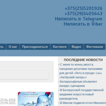
+375(25)5201926
+375(29)3405643
Написать в Telegram
Написать в Viber
ать
О нас
Присоединиться
Кастинги
Видео
Фестивали
ПОСЛЕДНИЕ НОВОСТИ
С июня по конец августа:
городская досуговая программа
для детей «Лето в городе» (aka
«Актёрский лагерь»)
Беларусьфильм объявляет
конкурс сценариев
В Белорусской государственной
академии искусств новый
руководитель
:
23.04.2016
:
23.09.2021
В Минске подвели итоги Минског