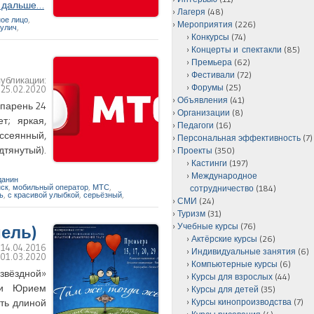
ь дальше…
Лагеря
(48)
ное лицо
,
Мероприятия
(226)
кулич
,
Конкурсы
(74)
Концерты и спектакли
(85)
Премьера
(62)
Фестивали
(72)
публикации:
Форумы
(25)
:
25.02.2020
Объявления
(41)
(парень 24
Организации
(8)
т; яркая,
Педагоги
(16)
ссеянный,
Персональная эффективность
(7)
дтянутый).
Проекты
(350)
Кастинги
(197)
Международное
данин
ск
,
мобильный оператор
,
МТС
,
сотрудничество
(184)
ь
,
с красивой улыбкой
,
серьёзный
,
СМИ
(24)
Туризм
(31)
Учебные курсы
(76)
мель)
Актёрские курсы
(26)
:
14.04.2016
Индивидуальные занятия
(6)
:
01.03.2020
Компьютерные курсы
(6)
«звёздной»
Курсы для взрослых
(44)
 и Юрием
Курсы для детей
(35)
ть длиной
Курсы кинопроизводства
(7)