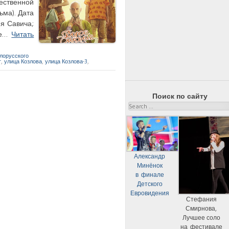
ественной
ьма). Дата
я Савича;
ое…
Читать
лорусского
т
,
улица Козлова
,
улица Козлова-3
,
Поиск по сайту
Search
Александр
Минёнок
в финале
Детского
Евровидения
Стефания
Смирнова,
Лучшее соло
на фестивале