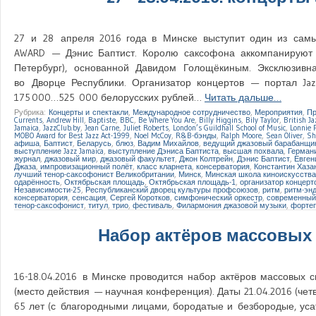
27 и 28 апреля 2016 года в Минске выступит один из самы
AWARD — Дэнис Баптист. Королю саксофона аккомпанируют 
Петербург), основанной Давидом Голощёкиным. Эксклюзивн
во Дворце Республики. Организатор концертов — портал Jaz
175 000…525 000 белорусских рублей…
Читать дальше…
Рубрика:
Концерты и спектакли
,
Международное сотрудничество
,
Мероприятия
,
Пр
Currents
,
Andrew Hill
,
Baptiste
,
BBC
,
Be Where You Are
,
Billy Higgins
,
Bily Taylor
,
British J
Jamaica
,
JazzClub.by
,
Jean Carne
,
Juliet Roberts
,
London’s Guildhall School of Music
,
Lonnie P
MOBO Award for Best Jazz Act-1999
,
Noel McCoy
,
R&B-бэнды
,
Ralph Moore
,
Sean Oliver
,
Sh
афиша
,
Баптист
,
Беларусь
,
блюз
,
Вадим Михайлов
,
ведущий джазовый барабанщи
выступление Jazz Jamaica
,
выступление Дэниса Баптиста
,
высшая похвала
,
Герман
журнал
,
джазовый мир
,
джазовый факультет
,
Джон Колтрейн
,
Дэнис Баптист
,
Евген
Джаза
,
импровизационный полёт
,
класс кларнета
,
консерватория
,
Константин Хаза
лучший тенор-саксофонист Великобритании
,
Минск
,
Минская школа киноискусства
одарённость
,
Октябрьская площадь
,
Октябрьская площадь-1
,
организатор концерт
Независимости-25
,
Республиканский дворец культуры профсоюзов
,
ритм
,
ритм-эн
консерватория
,
сенсация
,
Сергей Коротков
,
симфонический оркестр
,
современный
тенор-саксофонист
,
титул
,
трио
,
фестиваль
,
Филармония джазовой музыки
,
форте
Набор актёров массовых 
16-18.04.2016 в Минске проводится набор актёров массовых 
(место действия — научная конференция). Даты 21.04.2016 (че
65 лет (с благородными лицами, бородатые и безбородые, уса