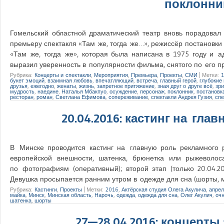
поклонни
Гомельский областной драматический театр вновь порадовал 
премьеру спектакля «Там же, тогда же…», режиссёр постановки
«Там же, тогда же», которая была написана в 1975 году и а
выразил уверенность в популярности фильма, снятого по его 
Рубрика:
Концерты и спектакли
,
Мероприятия
,
Премьера
,
Проекты
,
СМИ
|
Метки:
1
букет эмоций
,
взаимная любовь
,
впечатляющий
,
встреча
,
главный герой
,
глубокие
друзья
,
ежегодно
,
женаты
,
жизнь
,
запретное притяжение
,
зная друг о друге всё
,
зр
мудрость
,
наедине
,
Наталья Мбакпуо
,
осуждение
,
персонаж
,
поклонник
,
постановк
ресторан
,
роман
,
Светлана Ефимова
,
сопереживание
,
спектакли Андрея Гузия
,
спе
20.04.2016: кастинг на гла
В Минске проводится кастинг на главную роль рекламного 
европейской внешности, шатенка, брюнетка или рыжеволос
по фотографиям (оперативный); второй этап (только 20.04.
Девушка просыпается ранним утром в одежде для сна (шорты, 
Рубрика:
Кастинги
,
Проекты
|
Метки:
2016
,
Актёрская студия Олега Акулича
,
апрел
майка
,
Минск
,
Минская область
,
Нарочь
,
одежда
,
одежда для сна
,
Олег Акулич
,
оч
шатенка
,
шорты
27—28.04.2016: концерты