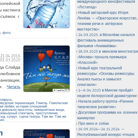
международного кинофестиваля
вропейской
«Лiстапад»
ы кастинга
Новый авторский курс Игоря
ъёмок: г.
Ленёва — «Ораторское искусство,
техники речи и актёрское
мастерство»
,
к
,
фото
,
24.09.2025: в Могилёве начался
фестиваль анимационных
фильмов «Анимаёвка»
18.09.2025 в минском кинотеатр
:
21.04.2016
«Москва» прошла премьера
:
01.03.2020
«Классной»
да Слэйда
Новый курс театральной
«любовное
режиссуры: «Основы режиссуры.
Анализ пьесы и замысел
ранизации,
спектакля»
ух…
Читать
1—6.04.2025 в Минске пройдёт
неделя белорусской драматургии
еларусь
,
Начала работу группа «Раннее
ивудская экранизация
,
Гомель
,
Гомельская
ия любви
,
история отношений
,
творческое развитие»
а довольно простоты
,
невероятные вещи
,
Досуговая программа на осенних
ремьерный спектакль
,
преступление
,
тыд
,
супруг
,
сцена театра
,
Там же
,
Там же
каникулах
вич
Про кино и собак
16.09.2024—24.11.2024 —
л
Республиканский конкурс чтецов