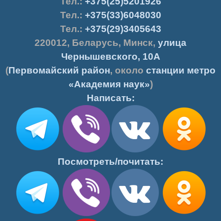
Тел.
:
+375(25)5201926
Тел.:
+375(33)6048030
Тел.:
+375(29)3405643
220012
,
Беларусь
,
Минск
,
улица
Чернышевского, 10А
(
Первомайский район
, около
станции метро
«Академия наук»
)
Написать:
Посмотреть/почитать: