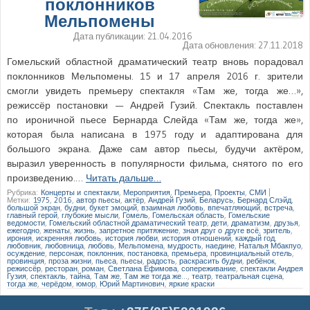
поклонников
Мельпомены
Дата публикации:
21.04.2016
Дата обновления:
27.11.2018
Гомельский областной драматический театр вновь порадовал
поклонников Мельпомены. 15 и 17 апреля 2016 г. зрители
смогли увидеть премьеру спектакля «Там же, тогда же…»,
режиссёр постановки — Андрей Гузий. Спектакль поставлен
по ироничной пьесе Бернарда Слейда «Там же, тогда же»,
которая была написана в 1975 году и адаптирована для
большого экрана. Даже сам автор пьесы, будучи актёром,
выразил уверенность в популярности фильма, снятого по его
произведению.…
Читать дальше…
Рубрика:
Концерты и спектакли
,
Мероприятия
,
Премьера
,
Проекты
,
СМИ
|
Метки:
1975
,
2016
,
автор пьесы
,
актёр
,
Андрей Гузий
,
Беларусь
,
Бернард Слэйд
,
большой экран
,
будни
,
букет эмоций
,
взаимная любовь
,
впечатляющий
,
встреча
,
главный герой
,
глубокие мысли
,
Гомель
,
Гомельская область
,
Гомельские
ведомости
,
Гомельский областной драматический театр
,
дети
,
драматизм
,
друзья
,
ежегодно
,
женаты
,
жизнь
,
запретное притяжение
,
зная друг о друге всё
,
зритель
,
ирония
,
искренняя любовь
,
история любви
,
история отношений
,
каждый год
,
любовник
,
любовница
,
любовь
,
Мельпомена
,
мудрость
,
наедине
,
Наталья Мбакпуо
,
осуждение
,
персонаж
,
поклонник
,
постановка
,
премьера
,
провинциальный отель
,
провинция
,
проза жизни
,
пьеса
,
пьесы
,
радость
,
раскрасить будни
,
ребёнок
,
режиссёр
,
ресторан
,
роман
,
Светлана Ефимова
,
сопереживание
,
спектакли Андрея
Гузия
,
спектакль
,
тайна
,
Там же
,
Там же тогда же…
,
театр
,
театральная сцена
,
тогда же
,
черёдом
,
юмор
,
Юрий Мартинович
,
яркие краски