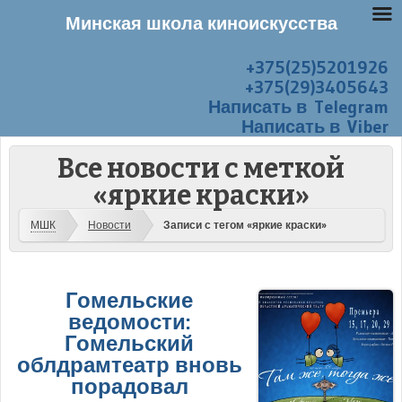
Минская школа киноискусства
+375(25)5201926
Перейти к содержанию
Меню
+375(29)3405643
Написать в Telegram
Написать в Viber
Все новости с меткой
«яркие краски»
МШК
Новости
Записи с тегом «яркие краски»
Гомельские
ведомости:
Гомельский
облдрамтеатр вновь
порадовал