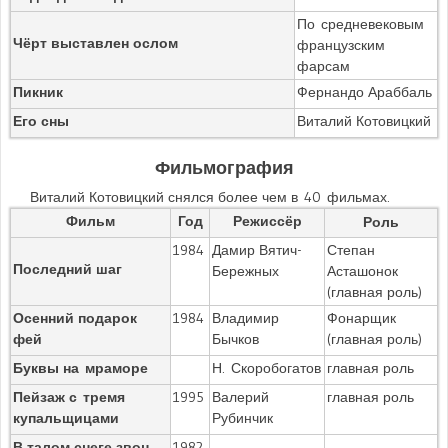
По средневековым
Чёрт выставлен ослом
французским
фарсам
Пикник
Фернандо Араббаль
Его сны
Виталий Котовицкий
Фильмография
Виталий Котовицкий снялся более чем в 40 фильмах.
Фильм
Год
Режиссёр
Роль
1984
Дамир Вятич-
Степан
Последний шаг
Бережных
Асташонок
(главная роль)
Осенний подарок
1984
Владимир
Фонарщик
фей
Бычков
(главная роль)
Буквы на мраморе
Н. Скоробогатов
главная роль
Пейзаж с тремя
1995
Валерий
главная роль
купальщицами
Рубинчик
В талом снеге звон
1982