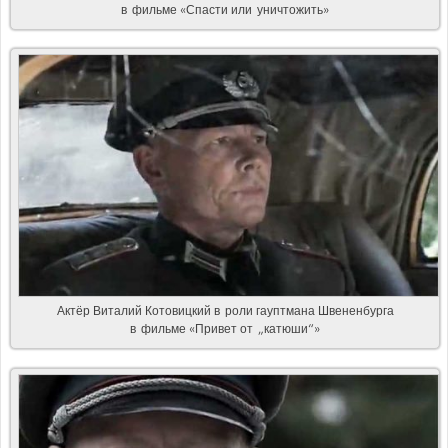
в фильме «Спасти или уничтожить»
Актёр Виталий Котовицкий в роли гауптмана Швененбурга
в фильме «Привет от „катюши“»