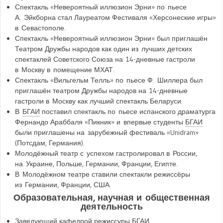
Спектакль «Невероятный иллюзион Эрни» по пьесе
А. Эйкборна стал Лауреатом Фестиваля «Херсонеские игры»
в Севастополе.
Спектакль «Невероятный иллюзион Эрни» был приглашён
Театром Дружбы народов как один из лучших детских
спектаклей Советского Союза на 14-дневные гастроли
в Москву в помещение МХАТ.
Спектакль «Вильгельм Телль» по пьесе Ф. Шиллера был
приглашён театром Дружбы народов на 14-дневные
гастроли в Москву как лучший спектакль Беларуси.
В
БГАИ
поставил спектакль по пьесе испанского драматурга
Фернандо Араббаля «Пикник» и впервые студенты
БГАИ
были приглашены на зарубежный фестиваль «Unidram»
(Потсдам, Германия).
Молодёжный театр с успехом гастролировал в России,
на Украине, Польше, Германии, Франции, Египте.
В Молодёжном театре ставили спектакли режиссёры
из Германии, Франции, США.
Образовательная, научная и общественная
деятельность
Заведующий кафедрой режиссуры
БГАИ
.