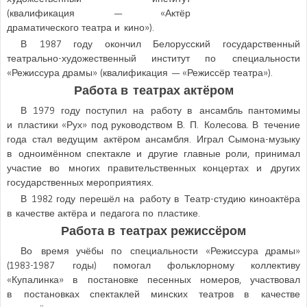
(квалификация — «Актёр
драматического театра и кино»).
В
1987
году окончил Белорусский государственный
театрально-художественный институт по специальности
«Режиссура драмы» (квалификация — «Режиссёр театра»).
Работа в театрах актёром
В
1979
году поступил на работу в ансамбль пантомимы
и пластики «Рух» под руководством В. П. Колесова. В течение
года стал ведущим актёром ансамбля. Играл Сымона-музыку
в одноимённом спектакле и другие главные роли, принимал
участие во многих правительственных концертах и других
государственных мероприятиях.
В
1982
году перешёл на работу в Театр-студию киноактёра
в качестве актёра и педагога по пластике.
Работа в театрах режиссёром
Во время учёбы по специальности «Режиссура драмы»
(
1983-1987
годы) помогал фольклорному коллективу
«Купалинка» в постановке песенных номеров, участвовал
в постановках спектаклей минских театров в качестве