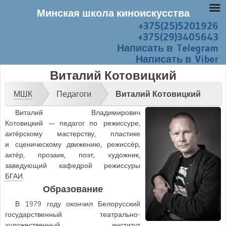
Минская школа киноискусства
+375(25)5201926
Перейти к содержанию
Меню
+375(29)3405643
Написать в Telegram
Написать в Viber
Виталий Котовицкий
МШК
Педагоги
Виталий Котовицкий
Виталий Владимирович
Котовицкий — педагог по режиссуре,
актёрскому мастерству, пластике
и сценическому движению, режиссёр,
актёр, прозаик, поэт, художник,
заведующий кафедрой режиссуры
БГАИ
.
Образование
В
1979
году окончил Белорусский
государственный театрально-
художественный институт