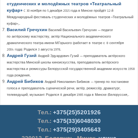
студенческих и молодёжных театров «Театральный
куфар»
C 30 ноября по 5 декабря 2015 года в Минске пройдёт 12-й
Международный фестиваль студенческих и молодёжных театров «Театральный
куфар»,...
Василий Гречухин
Василий Васильевич Гречухин — педагог
по актёрскому мастерству, актёр Национального академического
драматического театра имени М.Горького (работает в театре с 8 сентября
2004 года). Родился 3 августа 1978...
Андрей Гузий
Андрей Эдуардович Гузий — преподаватель актёрского
мастерства Минской школы киноискусства, преподаватель актёрского
мастерства и режиссуры Белорусской государственной академии искусств. 1958
года рождения....
Андрей Бибиков
Андрей Николаевич Бибиков — тренер по постановке
голоса и преподаватель сценической речи, актёр, режиссёр, драматург,
телеведущий, музыкант. Родился 8 декабря 1985 года в Минске (Белоруссия,...
Тел.
:
+375(25)5201926
Тел.:
+375(33)6048030
Тел.:
+375(29)3405643