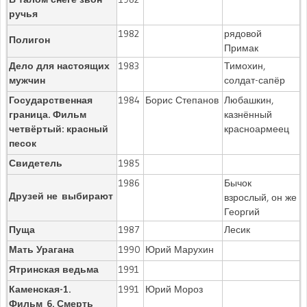
ручья
1982
рядовой
Полигон
Примак
Дело для настоящих
1983
Тимохин,
мужчин
солдат-сапёр
Государственная
1984
Борис Степанов
Любашкин,
граница. Фильм
казнённый
четвёртый: красный
красноармеец
песок
Свидетель
1985
1986
Бычок
Друзей не выбирают
взрослый, он же
Георгий
Пуща
1987
Лесик
Мать Урагана
1990
Юрий Марухин
Ятринская ведьма
1991
Каменская-1.
1991
Юрий Мороз
Фильм 6. Смерть