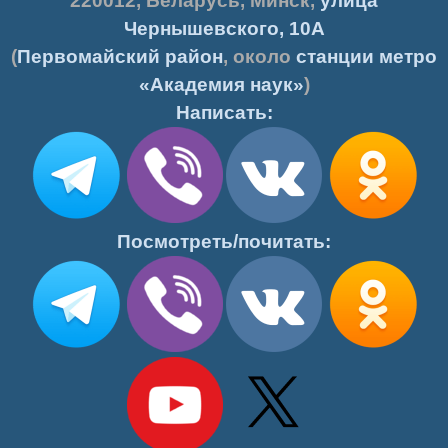
220012
,
Беларусь
,
Минск
,
улица
Чернышевского, 10А
(
Первомайский район
, около
станции метро
«Академия наук»
)
Написать:
Посмотреть/почитать: