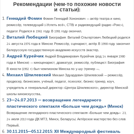
Рекомендации (чем-то похожие новости
и статьи):
Геннадий Фомин
Фомин Геннадий Хононович — актёр театра и кино,
режиссёр, телеведущий («Успеть всё», СТВ) и радиоведущий (радио «Рокс»),
педагог. Родился в 1961 году. В 1991 году окончил...
Виталий Любецкий
Биография: Виталий Ольгертович Любецкий родился
24 августа 1976 года в Минске. Режиссёр, сценарист, актёр. В 1998 году закончил
Белорусскую государственную академию искусств (мастер...
Андрей Курейчик
Андрей Владимирович Курейчик (род. 14 января 1980
года в Минске) — киноценарист, драматург, режиссёр, публицист. Биография
В юности (1992 г.) был чемпионом Минска по у-шу (тренер —...
Михаил Шпилевский
Михаил Эдуардович Шпилевский — режиссёр,
продюсер, бизнесмен, учёный, педагог, психолог, бизнес-тренер, коуч,
учредитель и генеральный директор «Центра Шпилевского», директор Минской
школы киноискусства....
23—24.07.2013 — возвращение легендарного
пластического спектакля «Больше чем дождь» (Минск)
Возвращение легендарного пластического спектакля «Больше чем дождь»: 23,
24 июля 2013 года (ДК МТЗ, Минск, Беларусь). Актёрское мастерство без слов.
Первый...
30.11.2015—05.12.2015: XІI Международный фестиваль