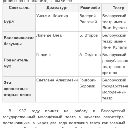
режиссёра по пластике, в том числе:
Спектакль
Драматург
Режиссёр
Театр
Уильям Шекспир
Валерий
Белорусский
Буря
Раевский
театр имени
Янки Купалы
Лопе де Вега
Б. Второв
Белорусский
Валенсианские
театр имени
безумцы
Янки Купалы
Голдинг
А. Федотов
Белорусский
Повелитель
республиканс
мух
театр юного
зрителя
Светлана Алексиевич
Григорий
Белорусский
Эти
Боровик
государстве
непонятные
молодёжный
старые люди
театр
В
1987
году принят на работу в Белорусский
государственный молодёжный театр в качестве режиссёра-
постановщика, а через два года возглавил театр как главный