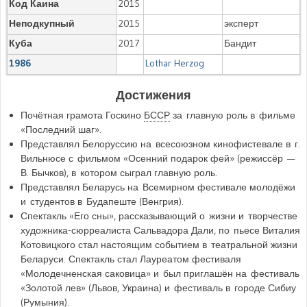
Код Каина
2015
Неподкупный
2015
эксперт
Куба
2017
Бандит
1986
Lothar Herzog
Достижения
Почётная грамота Госкино
БССР
за главную роль в фильме
«Последний шаг».
Представлял Белоруссию на всесоюзном кинофистевале в г.
Вильнюсе с фильмом «Осенний подарок фей» (режиссёр —
В. Бычков), в котором сыграл главную роль.
Представлял Беларусь на Всемирном фестивале молодёжи
и студентов в Будапеште (Венгрия).
Спектакль «Его сны», рассказывающий о жизни и творчестве
художника-сюрреалиста Сальвадора Дали, по пьесе Виталия
Котовицкого стал настоящим событием в театральной жизни
Беларуси. Спектакль стал Лауреатом фестиваля
«Молодечненская саковица» и был приглашён на фестиваль
«Золотой лев» (Львов, Украина) и фестиваль в городе Сибиу
(Румыния).