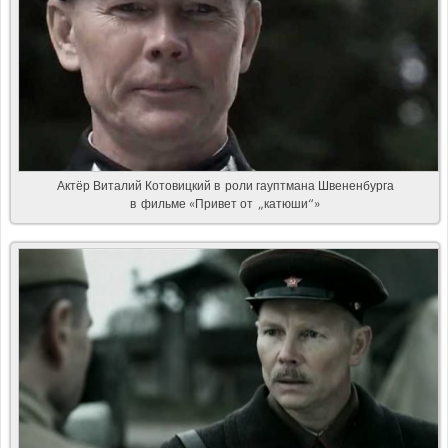
Актёр Виталий Котовицкий в роли гауптмана Швененбурга
в фильме «Привет от „катюши“»