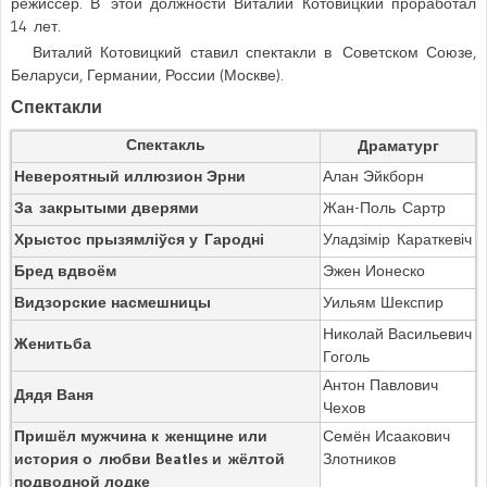
режиссёр. В этой должности Виталий Котовицкий проработал
14 лет.
Виталий Котовицкий ставил спектакли в Советском Союзе,
Беларуси, Германии, России (Москве).
Спектакли
Спектакль
Драматург
Невероятный иллюзион Эрни
Алан Эйкборн
За закрытыми дверями
Жан-Поль Сартр
Хрыстос прызямліўся у Гародні
Уладзімір Караткевіч
Бред вдвоём
Эжен Ионеско
Видзорские насмешницы
Уильям Шекспир
Николай Васильевич
Женитьба
Гоголь
Антон Павлович
Дядя Ваня
Чехов
Пришёл мужчина к женщине или
Семён Исаакович
история о любви Beatles и жёлтой
Злотников
подводной лодке