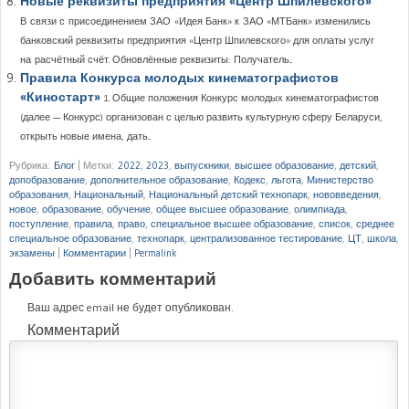
Новые реквизиты предприятия «Центр Шпилевского»
В связи с присоединением ЗАО «Идея Банк» к ЗАО «МТБанк» изменились
банковский реквизиты предприятия «Центр Шпилевского» для оплаты услуг
на расчётный счёт. Обновлённые реквизиты: Получатель...
Правила Конкурса молодых кинематографистов
«Киностарт»
1. Общие положения Конкурс молодых кинематографистов
(далее — Конкурс) организован с целью развить культурную сферу Беларуси,
открыть новые имена, дать...
Рубрика:
Блог
|
Метки:
2022
,
2023
,
выпускники
,
высшее образование
,
детский
,
допобразование
,
дополнительное образование
,
Кодекс
,
льгота
,
Министерство
образования
,
Национальный
,
Национальный детский технопарк
,
нововведения
,
новое
,
образование
,
обучение
,
общее высшее образование
,
олимпиада
,
поступление
,
правила
,
право
,
специальное высшее образование
,
список
,
среднее
специальное образование
,
технопарк
,
централизованное тестирование
,
ЦТ
,
школа
,
экзамены
|
Комментарии
|
Permalink
Добавить комментарий
Ваш адрес email не будет опубликован.
Комментарий