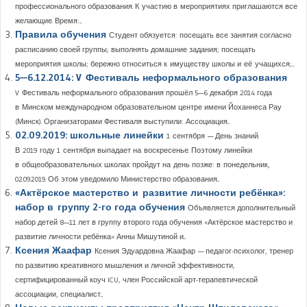
профессионального образования. К участию в мероприятиях приглашаются все
желающие. Время:...
Правила обучения
Студент обязуется: посещать все занятия согласно
расписанию своей группы; выполнять домашние задания; посещать
мероприятия школы; бережно относиться к имуществу школы и её учащихся;...
5—6.12.2014: V Фестиваль неформального образования
V Фестиваль неформального образования прошёл 5—6 декабря 2014 года
в Минском международном образовательном центре имени Йоханнеса Рау
(Минск). Организаторами Фестиваля выступили: Ассоциация...
02.09.2019: школьные линейки
1 сентября — День знаний.
В 2019 году 1 сентября выпадает на воскресенье. Поэтому линейки
в общеобразовательных школах пройдут на день позже: в понедельник,
02.09.2019. Об этом уведомило Министерство образования...
«Актёрское мастерство и развитие личности ребёнка»:
набор в группу 2-го года обучения
Объявляется дополнительный
набор детей 8—11 лет в группу второго года обучения «Актёрское мастерство и
развитие личности ребёнка» Анны Мишутиной и...
Ксения Жаафар
Ксения Эдуардовна Жаафар — педагог-психолог, тренер
по развитию креативного мышления и личной эффективности,
сертифицированный коуч ICU, член Российской арт-терапевтической
ассоциации, специалист...