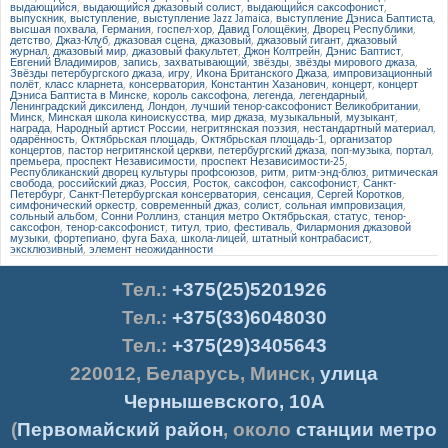
выдающийся
,
выдающийся джазовый солист
,
выдающийся саксофонист
,
выпускник
,
выступление
,
выступление Jazz Jamaica
,
выступление Дэниса Баптиста
,
высшая похвала
,
Германия
,
госпел-хор
,
Давид Голощёкин
,
Дворец Республики
,
детство
,
Джаз-Клуб
,
джазовая сцена
,
джазовый
,
джазовый гигант
,
джазовый
журнал
,
джазовый мир
,
джазовый факультет
,
Джон Колтрейн
,
Дэнис Баптист
,
Евгений Владимиров
,
запись
,
захватывающий
,
звёзды
,
звёзды мирового джаза
,
Звёзды петербургского джаза
,
игру
,
Икона Британского Джаза
,
импровизационный
полёт
,
класс кларнета
,
консерватория
,
Константин Хазанович
,
концерт
,
концерт
Дэниса Баптиста в Минске
,
король саксофона
,
легенда
,
легендарный
,
Ленинградский диксиленд
,
Лондон
,
лучший тенор-саксофонист Великобритании
,
Минск
,
Минская школа киноискусства
,
мир джаза
,
музыкальный
,
музыкант
,
награда
,
Народный артист России
,
негритянская поэзия
,
нестандартный материал
,
одарённость
,
Октябрьская площадь
,
Октябрьская площадь-1
,
организатор
концертов
,
пастор негритянской церкви
,
петербургский джаза
,
поп-музыка
,
портал
,
премьера
,
проспект Независимости
,
проспект Независимости-25
,
Республиканский дворец культуры профсоюзов
,
ритм
,
ритм-энд-блюз
,
ритмическая
свобода
,
российский джаз
,
Россия
,
Росток
,
саксофон
,
саксофонист
,
Санкт-
Петербург
,
Санкт-Петербургская консерватория
,
сенсация
,
Сергей Коротков
,
симфонический оркестр
,
современный джаз
,
солист
,
сольная импровизация
,
сольный альбом
,
Сонни Роллинз
,
станция метро Октябрьская
,
статус
,
тенор-
саксофон
,
тенор-саксофонист
,
титул
,
трио
,
фестиваль
,
Филармония джазовой
музыки
,
фортепиано
,
фуга Баха
,
школа-лицей
,
штатный контрабасист
,
эксклюзивный
,
элемент неожиданности
Тел.
:
+375(25)5201926
Тел.:
+375(33)6048030
Тел.:
+375(29)3405643
220012
,
Беларусь
,
Минск
,
улица
Чернышевского, 10А
(
Первомайский район
, около
станции метро