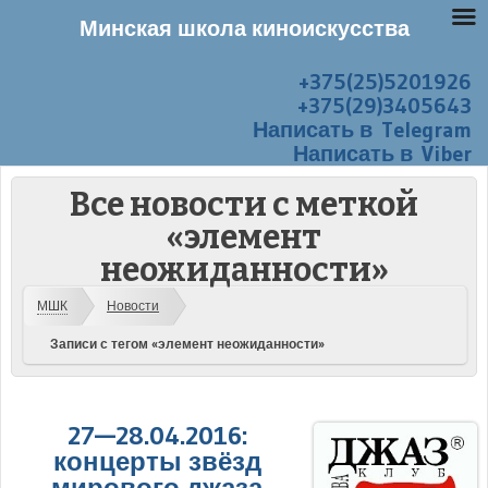
Минская школа киноискусства
+375(25)5201926
Перейти к содержанию
Меню
+375(29)3405643
Написать в Telegram
Написать в Viber
Все новости с меткой
«элемент
неожиданности»
МШК
Новости
Записи с тегом «элемент неожиданности»
27—28.04.2016:
концерты звёзд
мирового джаза