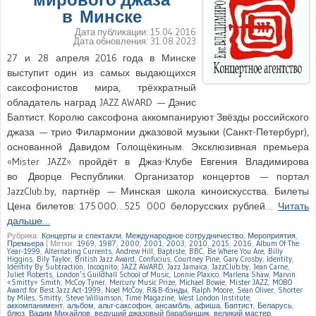
в Минске
Дата публикации:
15.04.2016
Дата обновления:
31.08.2023
27 и 28 апреля 2016 года в Минске
выступит один из самых выдающихся
саксофонистов мира, трёхкратный
обладатель наград JAZZ AWARD — Дэнис
Баптист. Королю саксофона аккомпанируют Звёзды российского
джаза — трио Филармонии джазовой музыки (Санкт-Петербург),
основанной Давидом Голощёкиным. Эксклюзивная премьера
«Mister JAZZ» пройдёт в Джаз-Клубе Евгения Владимирова
во Дворце Республики. Организатор концертов — портал
JazzClub.by, партнёр — Минская школа киноискусства. Билеты
Цена билетов: 175 000…525 000 белорусских рублей…
Читать
дальше…
Рубрика:
Концерты и спектакли
,
Международное сотрудничество
,
Мероприятия
,
Премьера
|
Метки:
1969
,
1987
,
2000
,
2001
,
2003
,
2010
,
2015
,
2016
,
Album Of The
Year-1999
,
Alternating Currents
,
Andrew Hill
,
Baptiste
,
BBC
,
Be Where You Are
,
Billy
Higgins
,
Bily Taylor
,
British Jazz Award
,
Confucius
,
Courtney Pine
,
Gary Crosby
,
Identity
,
Identity By Subtraction
,
Incognito
,
JAZZ AWARD
,
Jazz Jamaica
,
JazzClub.by
,
Jean Carne
,
Juliet Roberts
,
London’s Guildhall School of Music
,
Lonnie Plaxico
,
Marlena Shaw
,
Marvin
«Smitty» Smith
,
McCoy Tyner
,
Mercury Music Prize
,
Michael Bowie
,
Mister JAZZ
,
MOBO
Award for Best Jazz Act-1999
,
Noel McCoy
,
R&B-бэнды
,
Ralph Moore
,
Sean Oliver
,
Shorter
by Miles
,
Smitty
,
Steve Williamson
,
Time Magazine
,
West London Institute
,
аккомпанимент
,
альбом
,
альт-саксофон
,
ансамбль
,
афиша
,
Баптист
,
Беларусь
,
блюз
,
Вадим Михайлов
,
ведущий джазовый барабанщик
,
великий мастер
,