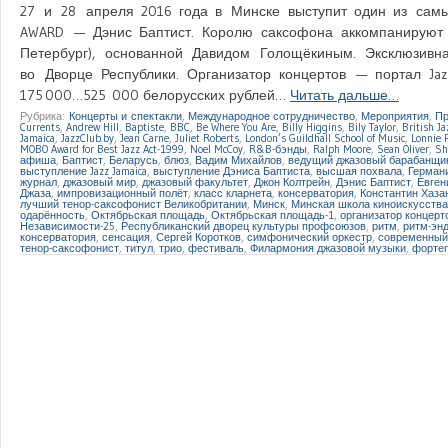
27 и 28 апреля 2016 года в Минске выступит один из самы
AWARD — Дэнис Баптист. Королю саксофона аккомпанируют 
Петербург), основанной Давидом Голощёкиным. Эксклюзивн
во Дворце Республики. Организатор концертов — портал Jaz
175 000…525 000 белорусских рублей…
Читать дальше…
Рубрика:
Концерты и спектакли
,
Международное сотрудничество
,
Мероприятия
,
Пр
Currents
,
Andrew Hill
,
Baptiste
,
BBC
,
Be Where You Are
,
Billy Higgins
,
Bily Taylor
,
British J
Jamaica
,
JazzClub.by
,
Jean Carne
,
Juliet Roberts
,
London’s Guildhall School of Music
,
Lonnie P
MOBO Award for Best Jazz Act-1999
,
Noel McCoy
,
R&B-бэнды
,
Ralph Moore
,
Sean Oliver
,
Sh
афиша
,
Баптист
,
Беларусь
,
блюз
,
Вадим Михайлов
,
ведущий джазовый барабанщи
выступление Jazz Jamaica
,
выступление Дэниса Баптиста
,
высшая похвала
,
Герман
журнал
,
джазовый мир
,
джазовый факультет
,
Джон Колтрейн
,
Дэнис Баптист
,
Евген
Джаза
,
импровизационный полёт
,
класс кларнета
,
консерватория
,
Константин Хаза
лучший тенор-саксофонист Великобритании
,
Минск
,
Минская школа киноискусства
одарённость
,
Октябрьская площадь
,
Октябрьская площадь-1
,
организатор концерт
Независимости-25
,
Республиканский дворец культуры профсоюзов
,
ритм
,
ритм-эн
консерватория
,
сенсация
,
Сергей Коротков
,
симфонический оркестр
,
современный
тенор-саксофонист
,
титул
,
трио
,
фестиваль
,
Филармония джазовой музыки
,
форте