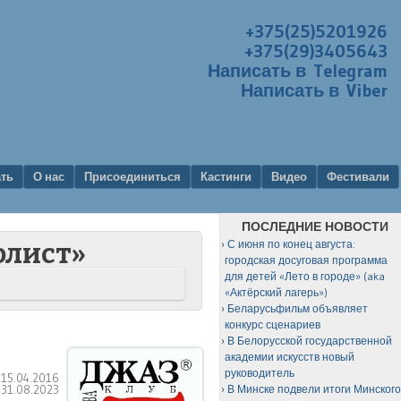
+375(25)5201926
+375(29)3405643
Написать в Telegram
Написать в Viber
ать
О нас
Присоединиться
Кастинги
Видео
Фестивали
ПОСЛЕДНИЕ НОВОСТИ
С июня по конец августа:
олист»
городская досуговая программа
для детей «Лето в городе» (aka
«Актёрский лагерь»)
Беларусьфильм объявляет
конкурс сценариев
В Белорусской государственной
академии искусств новый
руководитель
:
15.04.2016
:
31.08.2023
В Минске подвели итоги Минског