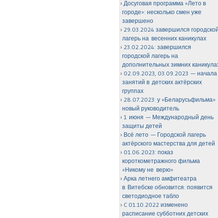
Досуговая программа «Лето в
городе»: несколько смен уже
завершено
29.03.2024 завершился городско
лагерь на весенних каникулах
23.02.2024: завершился
городской лагерь на
дополнительных зимних каникула
02.09.2023, 03.09.2023 — начала
занятий в детских актёрских
группах
28.07.2023: у «Беларусьфильма»
новый руководитель
1 июня — Международный день
защиты детей
Всё лето — Городской лагерь
актёрского мастерства для детей
01.06.2023: показ
короткометражного фильма
«Никому не верю»
Арка летнего амфитеатра
в Витебске обновится: появится
светодиодное табло
C 01.10.2022 изменено
расписание субботних детских