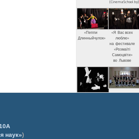
(CinemaSchool.by
«Пеппи
«Я Вас всех
Длинныйчулок»
люблю»
на фестивале
«Розмаїті
Самоцвіти»
во Львове
10А
я наук»
)