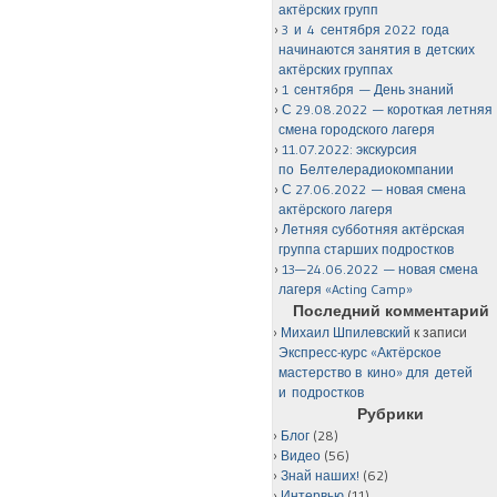
актёрских групп
3 и 4 сентября 2022 года
начинаются занятия в детских
актёрских группах
1 сентября — День знаний
С 29.08.2022 — короткая летняя
смена городского лагеря
11.07.2022: экскурсия
по Белтелерадиокомпании
С 27.06.2022 — новая смена
актёрского лагеря
Летняя субботняя актёрская
группа старших подростков
13—24.06.2022 — новая смена
лагеря «Acting Camp»
Последний комментарий
Михаил Шпилевский
к записи
Экспресс-курс «Актёрское
мастерство в кино» для детей
и подростков
Рубрики
Блог
(28)
Видео
(56)
Знай наших!
(62)
Интервью
(11)