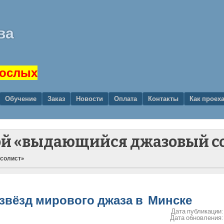
ва
рослых
Обучение
Заказ
Новости
Оплата
Контакты
Как проех
кой «выдающийся джазовый с
 солист»
 звёзд мирового джаза в Минске
Дата публикации
Дата обновления