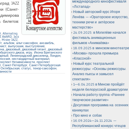
международного кинофестиваля
град JAZZ
«Лiстапад»
и (Санкт-
Новый авторский курс Игоря
адимирова
Ленёва — «Ораторское искусство,
 билетов:
техники речи и актёрское
мастерство»
24.09.2025: в Могилёве начался
9
,
Alternating
Z AWARD
,
Jazz
фестиваль анимационных
,
Mister JAZZ
,
фильмов «Анимаёвка»
т
,
альбом
,
альт-саксофон
,
ансамбль
,
нист
,
выпускник
,
выступление
,
18.09.2025 в минском кинотеатр
ена
,
джазовый
,
джазовый гигант
,
джазовый
бургского джаза
,
игру
,
Икона Британского
«Москва» прошла премьера
арный
,
Ленинградский диксиленд
,
Лондон
,
«Классной»
 поэзия
,
нестандартный материал
,
роспект Независимости
,
проспект
Новый курс театральной
т
,
Санкт-Петербург
,
Санкт-Петербургская
 Октябрьская
,
статус
,
тенор-саксофон
,
режиссуры: «Основы режиссуры.
анности
Анализ пьесы и замысел
спектакля»
1—6.04.2025 в Минске пройдёт
неделя белорусской драматургии
Начала работу группа «Раннее
творческое развитие»
Досуговая программа на осенних
каникулах
Про кино и собак
16.09.2024—24.11.2024 —
Республиканский конкурс чтецов