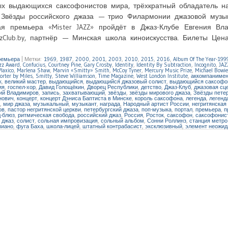
х выдающихся саксофонистов мира, трёхкратный обладатель на
Звёзды российского джаза — трио Филармонии джазовой музык
ая премьера «Mister JAZZ» пройдёт в Джаз-Клубе Евгения Вл
zClub.by, партнёр — Минская школа киноискусства. Билеты Цена
емьера
|
Метки:
1969
,
1987
,
2000
,
2001
,
2003
,
2010
,
2015
,
2016
,
Album Of The Year-199
azz Award
,
Confucius
,
Courtney Pine
,
Gary Crosby
,
Identity
,
Identity By Subtraction
,
Incognito
,
JAZ
laxico
,
Marlena Shaw
,
Marvin «Smitty» Smith
,
McCoy Tyner
,
Mercury Music Prize
,
Michael Bowie
orter by Miles
,
Smitty
,
Steve Williamson
,
Time Magazine
,
West London Institute
,
аккомпанимен
к
,
великий мастер
,
выдающийся
,
выдающийся джазовый солист
,
выдающийся саксофо
ия
,
госпел-хор
,
Давид Голощёкин
,
Дворец Республики
,
детство
,
Джаз-Клуб
,
джазовая сц
ий Владимиров
,
запись
,
захватывающий
,
звёзды
,
звёзды мирового джаза
,
Звёзды петер
нович
,
концерт
,
концерт Дэниса Баптиста в Минске
,
король саксофона
,
легенда
,
легенд
,
мир джаза
,
музыкальный
,
музыкант
,
награда
,
Народный артист России
,
негритянская
ов
,
пастор негритянской церкви
,
петербургский джаза
,
поп-музыка
,
портал
,
премьера
,
п
д-блюз
,
ритмическая свобода
,
российский джаз
,
Россия
,
Росток
,
саксофон
,
саксофонис
 джаз
,
солист
,
сольная импровизация
,
сольный альбом
,
Сонни Роллинз
,
станция метро
пиано
,
фуга Баха
,
школа-лицей
,
штатный контрабасист
,
эксклюзивный
,
элемент неожид