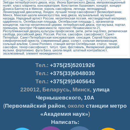
Звёзды петербургского джаза
,
игру
,
Икона Британского Джаза
,
импровизационный
полёт
,
класс кларнета
,
консерватория
,
Константин Хазанович
,
концерт
,
концерт
Дэниса Баптиста в Минске
,
король саксофона
,
легенда
,
легендарный
,
Ленинградский диксиленд
,
Лондон
,
лучший тенор-саксофонист Великобритании
,
Минск
,
Минская школа киноискусства
,
мир джаза
,
музыкальный
,
музыкант
,
награда
,
Народный артист России
,
негритянская поэзия
,
нестандартный материал
,
одарённость
,
Октябрьская площадь
,
Октябрьская площадь-1
,
организатор
концертов
,
пастор негритянской церкви
,
петербургский джаза
,
поп-музыка
,
портал
,
премьера
,
проспект Независимости
,
проспект Независимости-25
,
Республиканский дворец культуры профсоюзов
,
ритм
,
ритм-энд-блюз
,
ритмическая
свобода
,
российский джаз
,
Россия
,
Росток
,
саксофон
,
саксофонист
,
Санкт-
Петербург
,
Санкт-Петербургская консерватория
,
сенсация
,
Сергей Коротков
,
симфонический оркестр
,
современный джаз
,
солист
,
сольная импровизация
,
сольный альбом
,
Сонни Роллинз
,
станция метро Октябрьская
,
статус
,
тенор-
саксофон
,
тенор-саксофонист
,
титул
,
трио
,
фестиваль
,
Филармония джазовой
музыки
,
фортепиано
,
фуга Баха
,
школа-лицей
,
штатный контрабасист
,
эксклюзивный
,
элемент неожиданности
Тел.
:
+375(25)5201926
Тел.:
+375(33)6048030
Тел.:
+375(29)3405643
220012
,
Беларусь
,
Минск
,
улица
Чернышевского, 10А
(
Первомайский район
, около
станции метро
«Академия наук»
)
Написать: