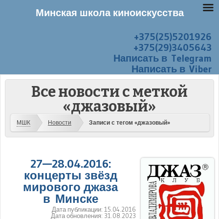
Минская школа киноискусства
+375(25)5201926
Перейти к содержанию
Меню
+375(29)3405643
Написать в Telegram
Написать в Viber
Все новости с меткой
«джазовый»
МШК
Новости
Записи с тегом «джазовый»
27—28.04.2016:
концерты звёзд
мирового джаза
в Минске
Дата публикации:
15.04.2016
Дата обновления:
31.08.2023