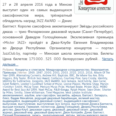
27 и 28 апреля 2016 года в Минске
выступит один из самых выдающихся
саксофонистов мира, трёхкратный
обладатель наград JAZZ AWARD — Дэнис
Баптист. Королю саксофона аккомпанируют Звёзды российского
джаза — трио Филармонии джазовой музыки (Санкт-Петербург),
основанной Давидом Голощёкиным. Эксклюзивная премьера
«Mister JAZZ» пройдёт в Джаз-Клубе Евгения Владимирова
во Дворце Республики. Организатор концертов — портал
JazzClub.by, партнёр — Минская школа киноискусства. Билеты
Цена билетов: 175 000…525 000 белорусских рублей…
Читать
дальше…
Рубрика:
Концерты и спектакли
,
Международное сотрудничество
,
Мероприятия
,
Премьера
|
Метки:
1969
,
1987
,
2000
,
2001
,
2003
,
2010
,
2015
,
2016
,
Album Of The
Year-1999
,
Alternating Currents
,
Andrew Hill
,
Baptiste
,
BBC
,
Be Where You Are
,
Billy
Higgins
,
Bily Taylor
,
British Jazz Award
,
Confucius
,
Courtney Pine
,
Gary Crosby
,
Identity
,
Identity By Subtraction
,
Incognito
,
JAZZ AWARD
,
Jazz Jamaica
,
JazzClub.by
,
Jean Carne
,
Juliet Roberts
,
London’s Guildhall School of Music
,
Lonnie Plaxico
,
Marlena Shaw
,
Marvin
«Smitty» Smith
,
McCoy Tyner
,
Mercury Music Prize
,
Michael Bowie
,
Mister JAZZ
,
MOBO
Award for Best Jazz Act-1999
,
Noel McCoy
,
R&B-бэнды
,
Ralph Moore
,
Sean Oliver
,
Shorter
by Miles
,
Smitty
,
Steve Williamson
,
Time Magazine
,
West London Institute
,
аккомпанимент
,
альбом
,
альт-саксофон
,
ансамбль
,
афиша
,
Баптист
,
Беларусь
,
блюз
,
Вадим Михайлов
,
ведущий джазовый барабанщик
,
великий мастер
,
выдающийся
,
выдающийся джазовый солист
,
выдающийся саксофонист
,
выпускник
,
выступление
,
выступление Jazz Jamaica
,
выступление Дэниса Баптиста
,
высшая похвала
,
Германия
,
госпел-хор
,
Давид Голощёкин
,
Дворец Республики
,
детство
,
Джаз-Клуб
,
джазовая сцена
,
джазовый
,
джазовый гигант
,
джазовый
журнал
,
джазовый мир
,
джазовый факультет
,
Джон Колтрейн
,
Дэнис Баптист
,
Евгений Владимиров
,
запись
,
захватывающий
,
звёзды
,
звёзды мирового джаза
,