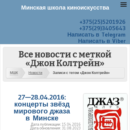
Минская школа киноискусства
+375(25)5201926
Перейти к содержанию
Меню
+375(29)3405643
Написать в Telegram
Написать в Viber
Все новости с меткой
«Джон Колтрейн»
МШК
Новости
Записи с тегом «Джон Колтрейн»
27—28.04.2016:
концерты звёзд
мирового джаза
в Минске
Дата публикации:
15.04.2016
Дата обновления:
31.08.2023