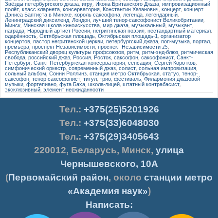
Звёзды петербургского джаза
,
игру
,
Икона Британского Джаза
,
импровизационный
полёт
,
класс кларнета
,
консерватория
,
Константин Хазанович
,
концерт
,
концерт
Дэниса Баптиста в Минске
,
король саксофона
,
легенда
,
легендарный
,
Ленинградский диксиленд
,
Лондон
,
лучший тенор-саксофонист Великобритании
,
Минск
,
Минская школа киноискусства
,
мир джаза
,
музыкальный
,
музыкант
,
награда
,
Народный артист России
,
негритянская поэзия
,
нестандартный материал
,
одарённость
,
Октябрьская площадь
,
Октябрьская площадь-1
,
организатор
концертов
,
пастор негритянской церкви
,
петербургский джаза
,
поп-музыка
,
портал
,
премьера
,
проспект Независимости
,
проспект Независимости-25
,
Республиканский дворец культуры профсоюзов
,
ритм
,
ритм-энд-блюз
,
ритмическая
свобода
,
российский джаз
,
Россия
,
Росток
,
саксофон
,
саксофонист
,
Санкт-
Петербург
,
Санкт-Петербургская консерватория
,
сенсация
,
Сергей Коротков
,
симфонический оркестр
,
современный джаз
,
солист
,
сольная импровизация
,
сольный альбом
,
Сонни Роллинз
,
станция метро Октябрьская
,
статус
,
тенор-
саксофон
,
тенор-саксофонист
,
титул
,
трио
,
фестиваль
,
Филармония джазовой
музыки
,
фортепиано
,
фуга Баха
,
школа-лицей
,
штатный контрабасист
,
эксклюзивный
,
элемент неожиданности
Тел.
:
+375(25)5201926
Тел.:
+375(33)6048030
Тел.:
+375(29)3405643
220012
,
Беларусь
,
Минск
,
улица
Чернышевского, 10А
(
Первомайский район
, около
станции метро
«Академия наук»
)
Написать: