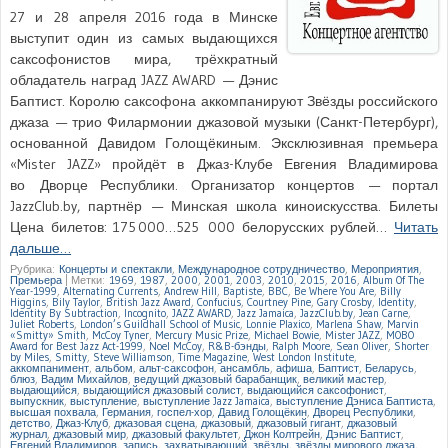
27 и 28 апреля 2016 года в Минске
выступит один из самых выдающихся
саксофонистов мира, трёхкратный
обладатель наград JAZZ AWARD — Дэнис
Баптист. Королю саксофона аккомпанируют Звёзды российского
джаза — трио Филармонии джазовой музыки (Санкт-Петербург),
основанной Давидом Голощёкиным. Эксклюзивная премьера
«Mister JAZZ» пройдёт в Джаз-Клубе Евгения Владимирова
во Дворце Республики. Организатор концертов — портал
JazzClub.by, партнёр — Минская школа киноискусства. Билеты
Цена билетов: 175 000…525 000 белорусских рублей…
Читать
дальше…
Рубрика:
Концерты и спектакли
,
Международное сотрудничество
,
Мероприятия
,
Премьера
|
Метки:
1969
,
1987
,
2000
,
2001
,
2003
,
2010
,
2015
,
2016
,
Album Of The
Year-1999
,
Alternating Currents
,
Andrew Hill
,
Baptiste
,
BBC
,
Be Where You Are
,
Billy
Higgins
,
Bily Taylor
,
British Jazz Award
,
Confucius
,
Courtney Pine
,
Gary Crosby
,
Identity
,
Identity By Subtraction
,
Incognito
,
JAZZ AWARD
,
Jazz Jamaica
,
JazzClub.by
,
Jean Carne
,
Juliet Roberts
,
London’s Guildhall School of Music
,
Lonnie Plaxico
,
Marlena Shaw
,
Marvin
«Smitty» Smith
,
McCoy Tyner
,
Mercury Music Prize
,
Michael Bowie
,
Mister JAZZ
,
MOBO
Award for Best Jazz Act-1999
,
Noel McCoy
,
R&B-бэнды
,
Ralph Moore
,
Sean Oliver
,
Shorter
by Miles
,
Smitty
,
Steve Williamson
,
Time Magazine
,
West London Institute
,
аккомпанимент
,
альбом
,
альт-саксофон
,
ансамбль
,
афиша
,
Баптист
,
Беларусь
,
блюз
,
Вадим Михайлов
,
ведущий джазовый барабанщик
,
великий мастер
,
выдающийся
,
выдающийся джазовый солист
,
выдающийся саксофонист
,
выпускник
,
выступление
,
выступление Jazz Jamaica
,
выступление Дэниса Баптиста
,
высшая похвала
,
Германия
,
госпел-хор
,
Давид Голощёкин
,
Дворец Республики
,
детство
,
Джаз-Клуб
,
джазовая сцена
,
джазовый
,
джазовый гигант
,
джазовый
журнал
,
джазовый мир
,
джазовый факультет
,
Джон Колтрейн
,
Дэнис Баптист
,
Евгений Владимиров
,
запись
,
захватывающий
,
звёзды
,
звёзды мирового джаза
,