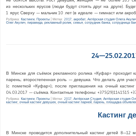
из нескольких ярусов (люди будут стоять друг на друге). Буд
1 ярус Сверху — мальчик 10 лет (в идеале — гимнаст или акроб
Рубрика:
Кастинги
,
Проекты
|
Метки:
2017
,
акробат
,
Актёрская студия Олега Акули
Олег Акулич
,
пирамида
,
рекламный ролик
,
семья
,
сотрудник банка
,
сотрудница ба
24—25.02.201
В Минске для съёмок рекламного ролика «Куфар» проходит 
парень; второстепенная роль — девушка. Что делать для участ
(с пометкой «Куфар»); после приглашения на очный кастинг 
04.03.2017 — съёмка. Контактные телефоны: +375(29)1141515 +
Рубрика:
Кастинги
,
Проекты
|
Метки:
2017
,
Актёрская Студия
,
Актёрская студия Ол
кастинг
,
очный кастинг девушек
,
очный кастинг парней
,
парень
,
площадка объявле
Кастинг д
В Минске проводится дополнительный кастинг детей 8—12 м