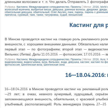
длинными волосами и т. п. Что делать Отправлять 3 фотографи
Рубрика:
Кастинги
,
Международное сотрудничество
,
Проекты
|
Метки:
2016
,
World 
волосатый мужчина
,
выбритые виски
,
девушка
,
длинные волосы
,
дредлоки
,
дреды
обаятельная девушка
,
обаятельный
,
Олег Акулич
,
панк
,
парень
,
парень с длинным
причёска
,
суровый
,
танк
,
танки
,
татуировка
,
худой
,
юношеский
Кастинг для 
В Минске проводится кастинг на главную роль рекламного роли
внешности, с хорошими внешними данными. Обязательно наличи
первый этап — по фотографиям; второй этап — видеокастинг.
Вильнюс (Литва). Даты 11.05.2016 — фотосессия; 17.05.2016 —
Рубрика:
Кастинги
,
Международное сотрудничество
,
Проекты
|
Метки:
2016
,
Aura
,
видеореклама
,
видеосъёмка
,
виза
,
Вильнюс
,
вода
,
девушка
,
кастинг
,
кастинг по ф
фотосессия
,
Шенгенская виза
,
Шенгенская зона
16—18.04.2016:
16—18.04.2016 в Минске проводится кастинг на рекламный рол
—29 лет; в очках, немного кучерявый, худощавый, серьёз
запоминающаяся внешность, обаятельная, с красивой улыбкой
улыбчивый, располагающий). Роль менеджера (парень 27—35 ле