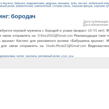
га Акулича
,
бабушка
,
видеореклама
,
дедушка
,
женщина
,
зубы
,
кастинг
,
мобильный опе
амный ролик
,
романтичный
,
симпатичный
,
сотовая связь
,
хорошая фигура
,
хорошие зу
инг: бородач
Дата публикации
Дата обновления
ебуется игровой мужчина с бородой и усами (возраст 40-55 лет)
я связи отправлять на O.Kino2002@Gmail.com Рекомендации (чем-
на крынка» Кастинг для рекламного ролика «Бабушкина крынка».
 для связи отправлять на Studio.Moda15@Gmail.com Видеокасти
идеореклама
,
катинг
,
мужчина
,
рекламный ролик
,
усач
,
усы