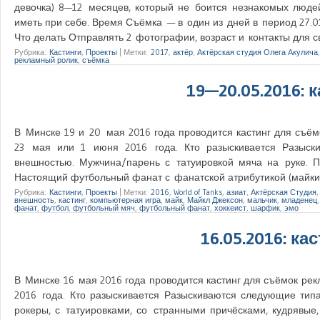
девочка) 8—12 месяцев, который не боится незнакомых люде
иметь при себе. Время Съёмка — в один из дней в период 27.01
Что делать Отправлять 2 фотографии, возраст и контакты для с
Рубрика:
Кастинги
,
Проекты
|
Метки:
2017
,
актёр
,
Актёрская студия Олега Акулича
рекламный ролик
,
съёмка
19—20.05.2016: к
В Минске 19 и 20 мая 2016 года проводится кастинг для съём
23 мая или 1 июня 2016 года. Кто разыскивается Разыск
внешностью. Мужчина/парень с татуировкой мяча на руке. П
Настоящий футбольный фанат с фанатской атрибутикой (майки, 
Рубрика:
Кастинги
,
Проекты
|
Метки:
2016
,
World of Tanks
,
азиат
,
Актёрская Студия
внешность
,
кастинг
,
компьютерная игра
,
майк
,
Майкл Джексон
,
мальчик
,
младенец
фанат
,
футбол
,
футбольный мяч
,
футбольный фанат
,
хоккеист
,
шарфик
,
эмо
16.05.2016: кас
В Минске 16 мая 2016 года проводится кастинг для съёмок рек
2016 года. Кто разыскивается Разыскиваются следующие типа
рокеры, с татуировками, со странными причёсками, кудрявые