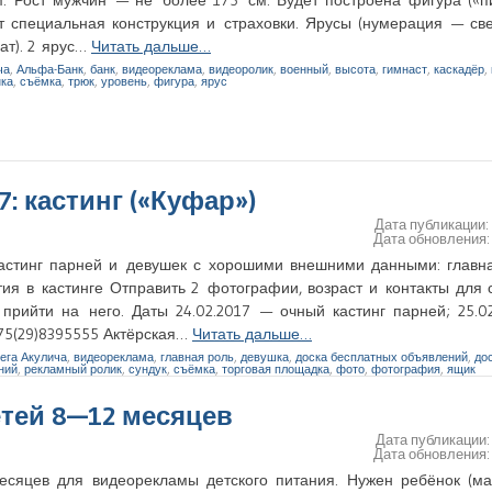
ет специальная конструкция и страховки. Ярусы (нумерация — све
ат). 2 ярус…
Читать дальше…
ча
,
Альфа-Банк
,
банк
,
видеореклама
,
видеоролик
,
военный
,
высота
,
гимнаст
,
каскадёр
,
нка
,
съёмка
,
трюк
,
уровень
,
фигура
,
ярус
7: кастинг («Куфар»)
Дата публикации
Дата обновления
кастинг парней и девушек с хорошими внешними данными: главн
ия в кастинге Отправить 2 фотографии, возраст и контакты для 
прийти на него. Даты 24.02.2017 — очный кастинг парней; 25.0
375(29)8395555 Актёрская…
Читать дальше…
ега Акулича
,
видеореклама
,
главная роль
,
девушка
,
доска бесплатных объявлений
,
до
ний
,
рекламный ролик
,
сундук
,
съёмка
,
торговая площадка
,
фото
,
фотография
,
ящик
етей 8—12 месяцев
Дата публикации
Дата обновления
есяцев для видеорекламы детского питания. Нужен ребёнок (ма