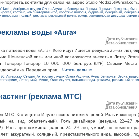
и-портрета, контакты для связи на адрес Studio.Moda15@Gmail.co
of Tanks
,
Актёрская студия Олега Акулича
,
блондинка
,
борода
,
бородач
,
брюнетка
,
бывш
,
ирокез
,
кастинг
,
компьютерная игра
,
короткие волосы
,
кудрявый
,
кучерявый
,
кучерявы
и волосами
,
полный
,
реклама
,
рекламный ролик
,
рокер
,
рыжеволосая девушка
,
рыжие 
рекламы воды «Aura»
Дата публикации
Дата обновления
ка питьевой воды «Aura». Кого ищут Ищется девушка 25—33 лет, е
е Шенгенской визы или иной возможности въехать в Литву. Этап
 Гонорар Гонорар: 10 000 000 бел. руб. (BYR). Съёмки Место с
 видеосъёмка. Передача прав…
Читать дальше…
H2O
,
Актёрская Студия
,
Актёрская студия Олега Акулича
,
Аура
,
Беларусь
,
Весна
,
видео
отографиям
,
Литва
,
май
,
Минск
,
Олег Акулич
,
питьевая вода
,
реклама
,
рекламный роли
 кастинг (реклама МТС)
Дата публикации
Дата обновления
ик МТС. Кто ищется Ищутся исполнители 4 ролей. Роль инженера 
ный на вид, обаятельный). Роль дизайнера (девушка 22—27 ле
). Роль программиста (парень 24—29 лет; умный, но немного ра
т; аккуратный, солидный, представительного вида, высокий, по