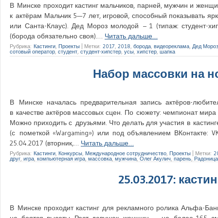
В Минске проходит кастинг мальчиков, парней, мужчин и женщи
к актёрам Мальчик 5—7 лет, игровой, способный показывать яр
или Санта-Клаус). Дед Мороз молодой – 1 (типаж: студент-хи
(борода обязательно своя).…
Читать дальше…
Рубрика:
Кастинги
,
Проекты
|
Метки:
2017
,
2018
,
борода
,
видеореклама
,
Дед Моро
сотовый оператор
,
студент
,
студент-хипстер
,
усы
,
хипстер
,
шапка
Набор массовки на но
В Минске началась предварительная запись актёров-любите
в качестве актёров массовых сцен. По сюжету: чемпионат мир
Можно приходить с друзьями. Что делать для участия в кастин
(с пометкой «Wargaming») или под объявлением ВКонтакте: VK
25.04.2017 (вторник,…
Читать дальше…
Рубрика:
Кастинги
,
Конкурсы
,
Международное сотрудничество
,
Проекты
|
Метки:
2
друг
,
игра
,
компьютерная игра
,
массовка
,
мужчина
,
Олег Акулич
,
парень
,
Радоница
25.03.2017: каст
В Минске проходит кастинг для рекламного ролика Альфа-Банк
не боятся высоты. Рост девушек, женщин — не более 165 см