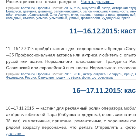
Рассматриваются только граждане…
Читать дальше…
Рубрика:
Кастинги
,
Проекты
|
Метки:
2016
,
MTS
,
аккуратный
,
актёр
,
Актёрская студ
Беларуси
,
девушка
,
дизайнер
,
запоминающаяся
,
запоминающаяся внешность
,
инж
обаятельная
,
обаятельный
,
Олег Акулич
,
очки
,
парень
,
передача прав
,
подтянутый
солидный
,
съёмка
,
улыбка
,
улыбчивый
,
умный
,
фотосессия
,
худощавый
,
яркая
11—16.12.2015: ка
11—16.12.2015 пройдёт кастинг для видеорекламы бренда «Саву
—35 Профессиональная актриса или актриса-любитель с опытом
русый или шатен. Нормального телосложения. Гражданка Ре
Славянской или европейской внешности. Нормального телосло
Рубрика:
Кастинги
,
Проекты
|
Метки:
2015
,
2016
,
актёр
,
актриса
,
Беларусь
,
бренд
,
Федерация
,
Россия
,
Савушкин продукт
,
съёмка
,
фото
,
фотореклама
16—17.11.2015: к
16—17.11.2015 — кастинг для рекламный ролик оператора мобил
актёров-любителей Пара (бабушка и дедушка), очень симпатичн
38 лет), симпатичные, приятные, романтичные, с хорошими фиг
рядом) возрасту персонажей. Что делать Отправлять 2 фот
дальше…