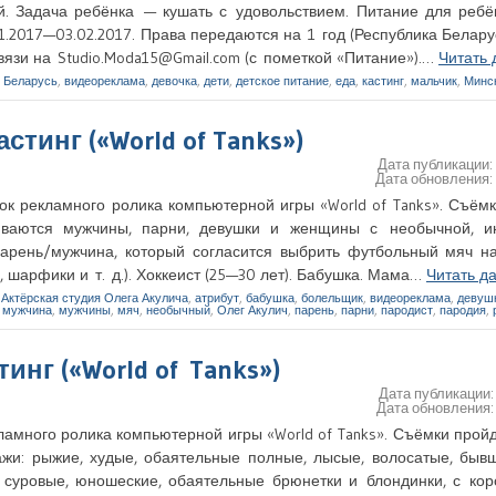
й. Задача ребёнка — кушать с удовольствием. Питание для ребё
.2017—03.02.2017. Права передаются на 1 год (Республика Беларус
вязи на Studio.Moda15@Gmail.com (с пометкой «Питание»).…
Читать
,
Беларусь
,
видеореклама
,
девочка
,
дети
,
детское питание
,
еда
,
кастинг
,
мальчик
,
Минс
астинг («World of Tanks»)
Дата публикации
Дата обновления
ок рекламного ролика компьютерной игры «World of Tanks». Съём
иваются мужчины, парни, девушки и женщины с необычной, и
арень/мужчина, который согласится выбрить футбольный мяч на
шарфики и т. д.). Хоккеист (25—30 лет). Бабушка. Мама…
Читать д
,
Актёрская студия Олега Акулича
,
атрибут
,
бабушка
,
болельщик
,
видеореклама
,
девуш
,
мужчина
,
мужчины
,
мяч
,
необычный
,
Олег Акулич
,
парень
,
парни
,
пародист
,
пародия
,
тинг («World of Tanks»)
Дата публикации
Дата обновления
ламного ролика компьютерной игры «World of Tanks». Съёмки прой
жи: рыжие, худые, обаятельные полные, лысые, волосатые, бывш
, суровые, юношеские, обаятельные брюнетки и блондинки, с кор