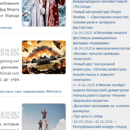
международного кинофестиваля
требования
«Лiстапад»
 Дед Мороз
Новый авторский курс Игоря
ы и борода
Ленёва — «Ораторское искусство,
техники речи и актёрское
мастерство»
гурочка
,
24.09.2025: в Могилёве начался
фестиваль анимационных
фильмов «Анимаёвка»
18.09.2025 в минском кинотеатр
:
15.04.2017
«Москва» прошла премьера
:
25.02.2020
«Классной»
aming.net
Новый курс театральной
и данными.
режиссуры: «Основы режиссуры.
@Gmail.com
Анализ пьесы и замысел
к) до утра
спектакля»
1—6.04.2025 в Минске пройдёт
неделя белорусской драматургии
массовых сцен
,
видеореклама
,
ВКонтакте
,
Начала работу группа «Раннее
творческое развитие»
Досуговая программа на осенних
каникулах
:
24.03.2017
Про кино и собак
:
25.02.2020
16.09.2024—24.11.2024 —
и, которые
Республиканский конкурс чтецов
ирамида»)