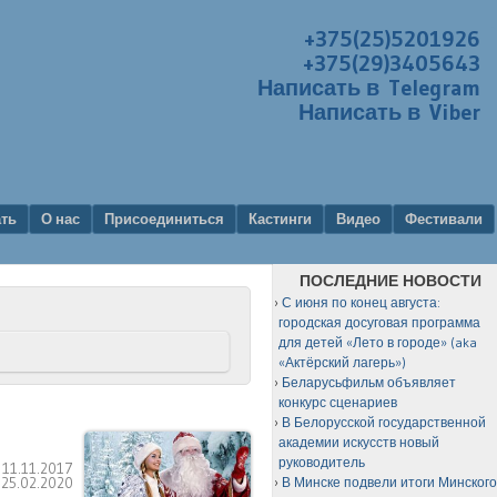
+375(25)5201926
+375(29)3405643
Написать в Telegram
Написать в Viber
ать
О нас
Присоединиться
Кастинги
Видео
Фестивали
ПОСЛЕДНИЕ НОВОСТИ
С июня по конец августа:
городская досуговая программа
для детей «Лето в городе» (aka
«Актёрский лагерь»)
Беларусьфильм объявляет
конкурс сценариев
В Белорусской государственной
академии искусств новый
руководитель
:
11.11.2017
:
25.02.2020
В Минске подвели итоги Минског