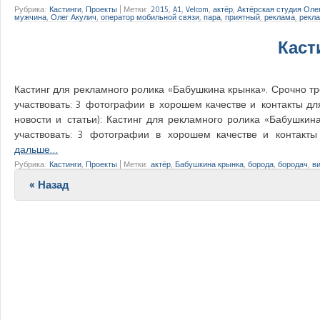
Рубрика:
Кастинги
,
Проекты
|
Метки:
2015
,
A1
,
Velcom
,
актёр
,
Актёрская студия Оле
мужчина
,
Олег Акулич
,
оператор мобильной связи
,
пара
,
приятный
,
реклама
,
рекл
Каст
Кастинг для рекламного ролика «Бабушкина крынка». Срочно тр
участвовать: 3 фотографии в хорошем качестве и контакты дл
новости и статьи): Кастинг для рекламного ролика «Бабушки
участвовать: 3 фотографии в хорошем качестве и контакты
дальше…
Рубрика:
Кастинги
,
Проекты
|
Метки:
актёр
,
Бабушкина крынка
,
борода
,
бородач
,
в
Post navigation
« Назад