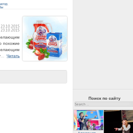
ратор
,
бы
:
23.10.2015
:
23.10.2015
. Желающим
то похожие
 Желающим
нг…
Читать
Поиск по сайту
Search