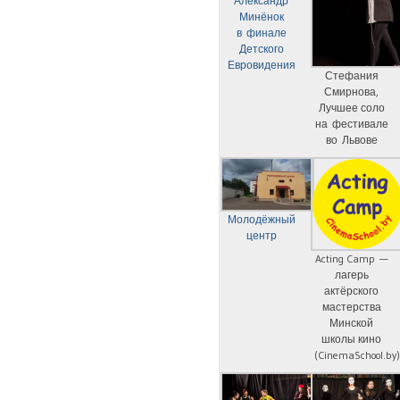
Александр
Минёнок
в финале
Детского
Евровидения
Стефания
Смирнова,
Лучшее соло
на фестивале
во Львове
Молодёжный
центр
Acting Camp —
лагерь
актёрского
мастерства
Минской
школы кино
(CinemaSchool.by