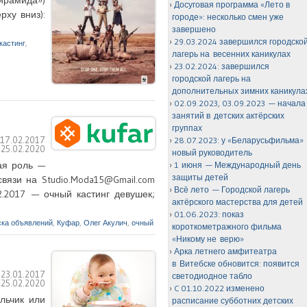
Досуговая программа «Лето в
рху вниз):
городе»: несколько смен уже
завершено
29.03.2024 завершился городско
кастинг
,
лагерь на весенних каникулах
23.02.2024: завершился
городской лагерь на
дополнительных зимних каникула
02.09.2023, 03.09.2023 — начала
занятий в детских актёрских
группах
:
17.02.2017
28.07.2023: у «Беларусьфильма»
:
25.02.2020
новый руководитель
ая роль —
1 июня — Международный день
защиты детей
связи на Studio.Moda15@Gmail.com
Всё лето — Городской лагерь
2.2017 — очный кастинг девушек;
актёрского мастерства для детей
01.06.2023: показ
ска объявлений
,
Куфар
,
Олег Акулич
,
очный
короткометражного фильма
«Никому не верю»
Арка летнего амфитеатра
в Витебске обновится: появится
:
23.01.2017
светодиодное табло
:
25.02.2020
C 01.10.2022 изменено
льчик или
расписание субботних детских