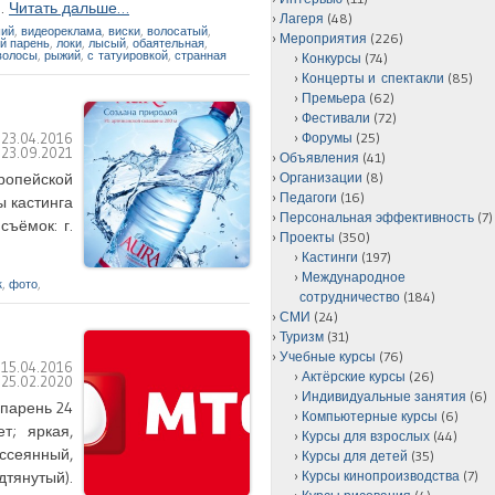
m…
Читать дальше…
Лагеря
(48)
ий
,
видеореклама
,
виски
,
волосатый
,
Мероприятия
(226)
й парень
,
локи
,
лысый
,
обаятельная
,
волосы
,
рыжий
,
с татуировкой
,
странная
Конкурсы
(74)
Концерты и спектакли
(85)
Премьера
(62)
Фестивали
(72)
Форумы
(25)
:
23.04.2016
:
23.09.2021
Объявления
(41)
Организации
(8)
вропейской
Педагоги
(16)
ы кастинга
Персональная эффективность
(7)
ъёмок: г.
Проекты
(350)
Кастинги
(197)
,
Международное
к
,
фото
,
сотрудничество
(184)
СМИ
(24)
Туризм
(31)
Учебные курсы
(76)
:
15.04.2016
Актёрские курсы
(26)
:
25.02.2020
Индивидуальные занятия
(6)
(парень 24
Компьютерные курсы
(6)
т; яркая,
Курсы для взрослых
(44)
ссеянный,
Курсы для детей
(35)
Курсы кинопроизводства
(7)
дтянутый).