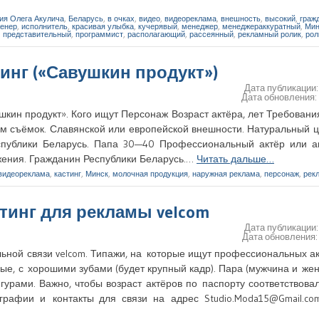
ия Олега Акулича
,
Беларусь
,
в очках
,
видео
,
видеореклама
,
внешность
,
высокий
,
граж
енер
,
исполнитель
,
красивая улыбка
,
кучерявый
,
менеджер
,
менеджераккуратный
,
Мин
,
представительный
,
программист
,
располагающий
,
рассеянный
,
рекламный ролик
,
рол
стинг («Савушкин продукт»)
Дата публикации
Дата обновления
шкин продукт». Кого ищут Персонаж Возраст актёра, лет Требован
 съёмок. Славянской или европейской внешности. Натуральный ц
спублики Беларусь. Папа 30—40 Профессиональный актёр или а
жения. Гражданин Республики Беларусь.…
Читать дальше…
видеореклама
,
кастинг
,
Минск
,
молочная продукция
,
наружная реклама
,
персонаж
,
рек
астинг для рекламы velcom
Дата публикации
Дата обновления
ьной связи velcom. Типажи, на которые ищут профессиональных а
ые, с хорошими зубами (будет крупный кадр). Пара (мужчина и ж
урами. Важно, чтобы возраст актёров по паспорту соответствова
ографии и контакты для связи на адрес Studio.Moda15@Gmail.c