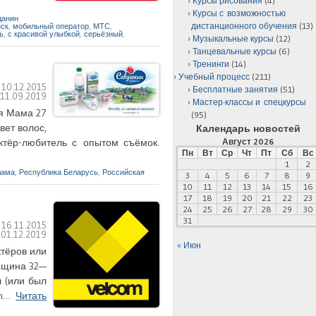
Курсы рисования
(4)
Курсы с возможностью
данин
дистанционного обучения
(13)
ск
,
мобильный оператор
,
МТС
,
ь
,
с красивой улыбкой
,
серьёзный
,
Музыкальные курсы
(12)
Танцевальные курсы
(6)
Тренинги
(14)
Учебный процесс
(211)
:
10.12.2015
Бесплатные занятия
(51)
:
11.09.2019
Мастер-классы и спецкурсы
ия Мама 27
(95)
вет волос,
Календарь новостей
Август 2026
ктёр-любитель с опытом съёмок.
Пн
Вт
Ср
Чт
Пт
Сб
Вс
1
2
лама
,
Республика Беларусь
,
Российская
3
4
5
6
7
8
9
10
11
12
13
14
15
16
17
18
19
20
21
22
23
24
25
26
27
28
29
30
31
:
16.11.2015
:
01.12.2019
« Июн
ктёров или
енщина 32—
л (или был
om…
Читать