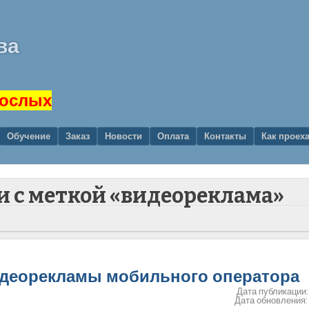
ва
рослых
Обучение
Заказ
Новости
Оплата
Контакты
Как проех
и с меткой «видеореклама»
 видеорекламы мобильного оператора
Дата публикации
Дата обновления