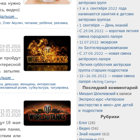
актёрских групп
нка нужно
3 и 4 сентября 2022 года
ь, видео).
начинаются занятия в детских
 дальше…
актёрских группах
к
,
Олег Акулич
,
питание
,
ребёнок
,
реклама
,
1 сентября — День знаний
С 29.08.2022 — короткая летняя
смена городского лагеря
11.07.2022: экскурсия
:
19.05.2016
по Белтелерадиокомпании
:
05.02.2020
С 27.06.2022 — новая смена
ки пройдут
актёрского лагеря
нтересной
Летняя субботняя актёрская
группа старших подростков
 затылке.
13—24.06.2022 — новая смена
альше…
лагеря «Acting Camp»
ка
,
девушки
,
женщины
,
интересная
Последний комментарий
рекламный ролик
,
субкультура
,
татуировка
,
Михаил Шпилевский
к записи
Экспресс-курс «Актёрское
мастерство в кино» для детей
и подростков
:
15.05.2016
:
25.02.2020
Рубрики
дут 18 мая
Блог
(28)
Видео
(56)
ие панки,
Знай наших!
(62)
отким или
Интервью
(11)