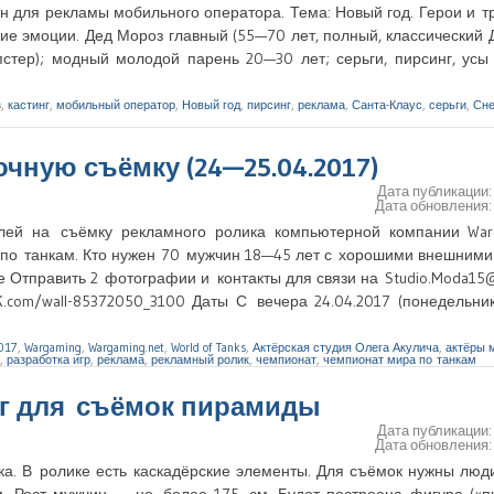
н для рекламы мобильного оператора. Тема: Новый год. Герои и 
кие эмоции. Дед Мороз главный (55—70 лет, полный, классический
пстер); модный молодой парень 20—30 лет; серьги, пирсинг, ус
з
,
кастинг
,
мобильный оператор
,
Новый год
,
пирсинг
,
реклама
,
Санта-Клаус
,
серьги
,
Сне
чную съёмку (24—25.04.2017)
Дата публикации
Дата обновления
лей на съёмку рекламного ролика компьютерной компании Warg
а по танкам. Кто нужен 70 мужчин 18—45 лет с хорошими внешним
ге Отправить 2 фотографии и контакты для связи на Studio.Moda15
.com/wall-85372050_3100 Даты С вечера 24.04.2017 (понедельни
017
,
Wargaming
,
Wargaming.net
,
World of Tanks
,
Актёрская студия Олега Акулича
,
актёры 
,
разработка игр
,
реклама
,
рекламный ролик
,
чемпионат
,
чемпионат мира по танкам
инг для съёмок пирамиды
Дата публикации
Дата обновления
а. В ролике есть каскадёрские элементы. Для съёмок нужны люд
. Рост мужчин — не более 175 см. Будет построена фигура («п