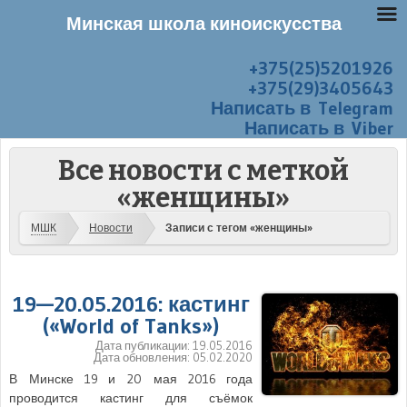
Минская школа киноискусства
+375(25)5201926
Перейти к содержанию
Меню
+375(29)3405643
Написать в Telegram
Написать в Viber
Все новости с меткой
«женщины»
МШК
Новости
Записи с тегом «женщины»
19—20.05.2016: кастинг
(«World of Tanks»)
Дата публикации:
19.05.2016
Дата обновления:
05.02.2020
В Минске 19 и 20 мая 2016 года
проводится кастинг для съёмок