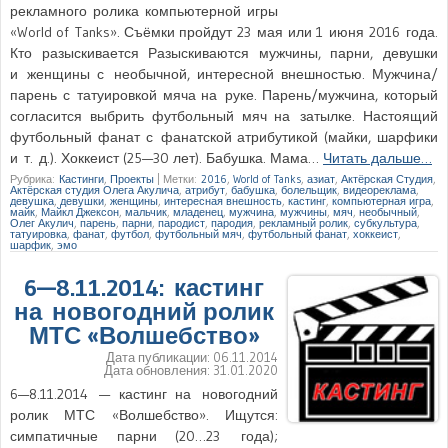
рекламного ролика компьютерной игры
«World of Tanks». Съёмки пройдут 23 мая или 1 июня 2016 года.
Кто разыскивается Разыскиваются мужчины, парни, девушки
и женщины с необычной, интересной внешностью. Мужчина/
парень с татуировкой мяча на руке. Парень/мужчина, который
согласится выбрить футбольный мяч на затылке. Настоящий
футбольный фанат с фанатской атрибутикой (майки, шарфики
и т. д.). Хоккеист (25—30 лет). Бабушка. Мама…
Читать дальше…
Рубрика:
Кастинги
,
Проекты
|
Метки:
2016
,
World of Tanks
,
азиат
,
Актёрская Студия
,
Актёрская студия Олега Акулича
,
атрибут
,
бабушка
,
болельщик
,
видеореклама
,
девушка
,
девушки
,
женщины
,
интересная внешность
,
кастинг
,
компьютерная игра
,
майк
,
Майкл Джексон
,
мальчик
,
младенец
,
мужчина
,
мужчины
,
мяч
,
необычный
,
Олег Акулич
,
парень
,
парни
,
пародист
,
пародия
,
рекламный ролик
,
субкультура
,
татуировка
,
фанат
,
футбол
,
футбольный мяч
,
футбольный фанат
,
хоккеист
,
шарфик
,
эмо
6—8.11.2014: кастинг
на новогодний ролик
МТС «Волшебство»
Дата публикации:
06.11.2014
Дата обновления:
31.01.2020
6—8.11.2014 — кастинг на новогодний
ролик МТС «Волшебство». Ищутся:
симпатичные парни (20…23 года);