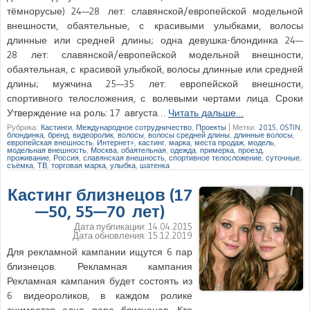
тёмнорусые) 24—28 лет: славянской/европейской модельной
внешности, обаятельные, с красивыми улыбками, волосы
длинные или средней длины; одна девушка-блондинка 24—
28 лет: славянской/европейской модельной внешности,
обаятельная, с красивой улыбкой, волосы длинные или средней
длины; мужчина 25—35 лет: европейской внешности,
спортивного телосложения, с волевыми чертами лица. Сроки
Утверждение на роль: 17 августа…
Читать дальше…
Рубрика:
Кастинги
,
Международное сотрудничество
,
Проекты
|
Метки:
2015
,
OSTIN
,
блондинка
,
бренд
,
видеоролик
,
волосы
,
волосы средней длины
,
длинные волосы
,
европейская внешность
,
Интернет»
,
кастинг
,
марка
,
места продаж
,
модель
,
модельная внешность
,
Москва
,
обаятельная
,
одежда
,
примерка
,
проезд
,
проживание
,
Россия
,
славянская внешность
,
спортивное телосложение
,
суточные
,
съёмка
,
ТВ
,
торговая марка
,
улыбка
,
шатенка
Кастинг близнецов (17
—50, 55—70 лет)
Дата публикации:
14.04.2015
Дата обновления:
15.12.2019
Для рекламной кампании ищутся 6 пар
близнецов. Рекламная кампания
Рекламная кампания будет состоять из
6 видеороликов, в каждом ролике
снимается одна пара близнецов. Кто