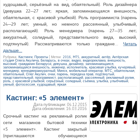
худощавый, серьёзный на вид, обаятельный). Роль дизайнера
(девушка 22—27 лет; яркая, запоминающаяся внешность,
обаятельная, с красивой улыбкой). Роль программиста (парень
24—29 лет; умный, но немного рассеянный, улыбчивый,
располагающий). Роль менеджера (парень 27—35 лет;
аккуратный, солидный, представительного вида, высокий,
подтянутый). Рассматриваются только граждане…
Читать
дальше…
Рубрика:
Кастинги
,
Проекты
|
Метки:
2016
,
MTS
,
аккуратный
,
актёр
,
Актёрская
студия Олега Акулича
,
Беларусь
,
в очках
,
видео
,
видеореклама
,
внешность
,
высокий
,
гражданин Беларуси
,
девушка
,
дизайнер
,
запоминающаяся
,
запоминающаяся внешность
,
инженер
,
исполнитель
,
красивая улыбка
,
кучерявый
,
менеджер
,
менеджераккуратный
,
Минск
,
мобильный оператор
,
МТС
,
обаятельная
,
обаятельный
,
Олег Акулич
,
очки
,
парень
,
передача прав
,
подтянутый
,
представительный
,
программист
,
располагающий
,
рассеянный
,
рекламный ролик
,
роль
,
с красивой улыбкой
,
серьёзный
,
солидный
,
съёмка
,
улыбка
,
улыбчивый
,
умный
,
фотосессия
,
худощавый
,
яркая
Кастинг: «5 элемент»
Дата публикации:
04.12.2015
Дата обновления:
16.03.2016
Срочный кастинг на рекламный ролик
сети магазинов бытовой техники
«5 элемент». Кастинг закрытый
(приглашаются обучающиеся