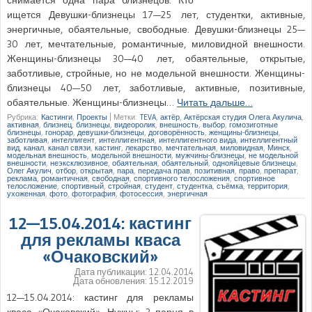
ищется Девушки-близнецы 17—25 лет, студентки, активные,
энергичные, обаятельные, свободные. Девушки-близнецы 25—
30 лет, мечтательные, романтичные, миловидной внешности.
Женщины-близнецы 30—40 лет, обаятельные, открытые,
заботливые, стройные, но не модельной внешности. Женщины-
близнецы 40—50 лет, заботливые, активные, позитивные,
обаятельные. Женщины-близнецы…
Читать дальше…
Рубрика:
Кастинги
,
Проекты
|
Метки:
TEVA
,
актёр
,
Актёрская студия Олега Акулича
,
активная
,
близнец
,
близнецы
,
видеоролик
,
внешность
,
выбор
,
гомозиготные
близнецы
,
гонорар
,
девушки-близнецы
,
договорённость
,
женщины-близнецы
,
заботливая
,
интеллигент
,
интеллигентная
,
интеллигентного вида
,
интеллигентный
вид
,
канал
,
канал связи
,
кастинг
,
лекарство
,
мечтательная
,
миловидная
,
Минск
,
модельная внешность
,
модельной внешности
,
мужчины-близнецы
,
не модельной
внешности
,
неэксклюзивное
,
обаятельная
,
обаятельный
,
однояйцевые близнецы
,
Олег Акулич
,
отбор
,
открытая
,
пара
,
передача прав
,
позитивная
,
право
,
препарат
,
реклама
,
романтичная
,
свободная
,
спортивного телосложения
,
спортивное
телосложение
,
спортивный
,
стройная
,
студент
,
студентка
,
съёмка
,
территория
,
ухоженная
,
фото
,
фотография
,
фотосессия
,
энергичная
12—15.04.2014: кастинг
для рекламы кваса
«Очаковский»
Дата публикации:
12.04.2014
Дата обновления:
15.12.2019
12—15.04.2014: кастинг для рекламы
кваса «Очаковский». Нужны: 3 парня в