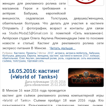
женщин для рекламного ролика сети
магазинов. Герои и требования к
актёрам: Бабушка, европейской
внешности, седовласая. Толстушка, девушка/женщина,
обаятельная болтушка. Что делать для участия в кастинге
Отправить 2 фотографии, возраст и контакты для связи
на Studio.Moda15@Gmail.com (с пометкой «Сеть магазинов»).
Актёрская студия Олега Акулича Рекомендации (чем-то похожие
новости и статьи): Кастинг для рекламного ролика сети
экспресс-питания В Минске…
Читать дальше…
Рубрика:
Кастинги
,
Проекты
|
Метки:
2017
,
актриса
,
актриса-любитель
,
бабушка
,
болтушка
,
девушка
,
Европа
,
женщина
,
кастинг
,
кастинги в минске 2017
,
конкурс
,
обаятельная
,
Олег Акулич
,
рекламный ролик
,
роль
,
седовласая
,
сеть магазинов
,
съёмка
,
толстушка
,
торговая сеть
16.05.2016: кастинг
(«World of Tanks»)
Дата публикации:
15.05.2016
Дата обновления:
25.02.2020
В Минске 16 мая 2016 года проводится
кастинг для съёмок рекламного ролика компьютерной игры
«World of Tanks». Съёмки пройдут 18 мая 2016 года. Кто
разыскивается Разыскиваются следующие типажи: рыжие,