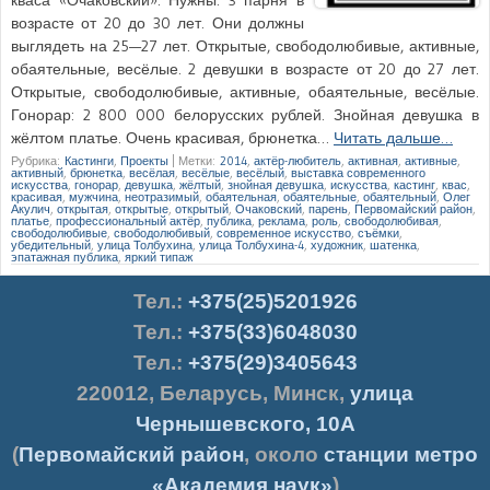
возрасте от 20 до 30 лет. Они должны
выглядеть на 25—27 лет. Открытые, свободолюбивые, активные,
обаятельные, весёлые. 2 девушки в возрасте от 20 до 27 лет.
Открытые, свободолюбивые, активные, обаятельные, весёлые.
Гонорар: 2 800 000 белорусских рублей. Знойная девушка в
жёлтом платье. Очень красивая, брюнетка…
Читать дальше…
Рубрика:
Кастинги
,
Проекты
|
Метки:
2014
,
актёр-любитель
,
активная
,
активные
,
активный
,
брюнетка
,
весёлая
,
весёлые
,
весёлый
,
выставка современного
искусства
,
гонорар
,
девушка
,
жёлтый
,
знойная девушка
,
искусства
,
кастинг
,
квас
,
красивая
,
мужчина
,
неотразимый
,
обаятельная
,
обаятельные
,
обаятельный
,
Олег
Акулич
,
открытая
,
открытые
,
открытый
,
Очаковский
,
парень
,
Первомайский район
,
платье
,
профессиональный актёр
,
публика
,
реклама
,
роль
,
свободолюбивая
,
свободолюбивые
,
свободолюбивый
,
современное искусство
,
съёмки
,
убедительный
,
улица Толбухина
,
улица Толбухина-4
,
художник
,
шатенка
,
эпатажная публика
,
яркий типаж
Тел.
:
+375(25)5201926
Тел.:
+375(33)6048030
Тел.:
+375(29)3405643
220012
,
Беларусь
,
Минск
,
улица
Чернышевского, 10А
(
Первомайский район
, около
станции метро
«Академия наук»
)