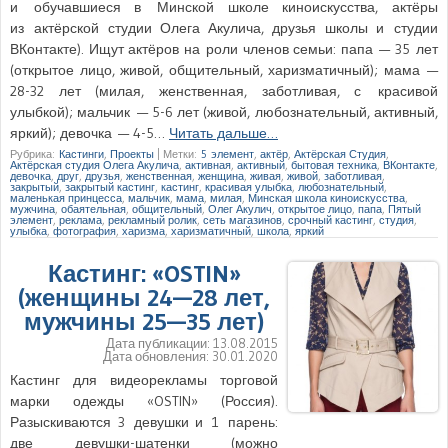
и обучавшиеся в Минской школе киноискусства, актёры
из актёрской студии Олега Акулича, друзья школы и студии
ВКонтакте). Ищут актёров на роли членов семьи: папа — 35 лет
(открытое лицо, живой, общительный, харизматичный); мама —
28-32 лет (милая, женственная, заботливая, с красивой
улыбкой); мальчик — 5-6 лет (живой, любознательный, активный,
яркий); девочка — 4-5…
Читать дальше…
Рубрика:
Кастинги
,
Проекты
|
Метки:
5 элемент
,
актёр
,
Актёрская Студия
,
Актёрская студия Олега Акулича
,
активная
,
активный
,
бытовая техника
,
ВКонтакте
,
девочка
,
друг
,
друзья
,
женственная
,
женщина
,
живая
,
живой
,
заботливая
,
закрытый
,
закрытый кастинг
,
кастинг
,
красивая улыбка
,
любознательный
,
маленькая принцесса
,
мальчик
,
мама
,
милая
,
Минская школа киноискусства
,
мужчина
,
обаятельная
,
общительный
,
Олег Акулич
,
открытое лицо
,
папа
,
Пятый
элемент
,
реклама
,
рекламный ролик
,
сеть магазинов
,
срочный кастинг
,
студия
,
улыбка
,
фотография
,
харизма
,
харизматичный
,
школа
,
яркий
Кастинг: «OSTIN»
(женщины 24—28 лет,
мужчины 25—35 лет)
Дата публикации:
13.08.2015
Дата обновления:
30.01.2020
Кастинг для видеорекламы торговой
марки одежды «OSTIN» (Россия).
Разыскиваются 3 девушки и 1 парень:
две девушки-шатенки (можно