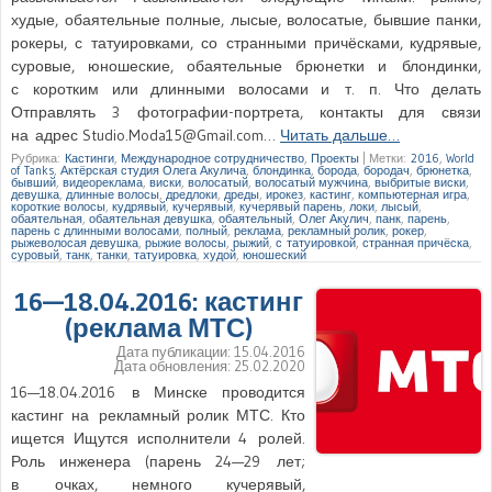
худые, обаятельные полные, лысые, волосатые, бывшие панки,
рокеры, с татуировками, со странными причёсками, кудрявые,
суровые, юношеские, обаятельные брюнетки и блондинки,
с коротким или длинными волосами и т. п. Что делать
Отправлять 3 фотографии-портрета, контакты для связи
на адрес Studio.Moda15@Gmail.com…
Читать дальше…
Рубрика:
Кастинги
,
Международное сотрудничество
,
Проекты
|
Метки:
2016
,
World
of Tanks
,
Актёрская студия Олега Акулича
,
блондинка
,
борода
,
бородач
,
брюнетка
,
бывший
,
видеореклама
,
виски
,
волосатый
,
волосатый мужчина
,
выбритые виски
,
девушка
,
длинные волосы
,
дредлоки
,
дреды
,
ирокез
,
кастинг
,
компьютерная игра
,
короткие волосы
,
кудрявый
,
кучерявый
,
кучерявый парень
,
локи
,
лысый
,
обаятельная
,
обаятельная девушка
,
обаятельный
,
Олег Акулич
,
панк
,
парень
,
парень с длинными волосами
,
полный
,
реклама
,
рекламный ролик
,
рокер
,
рыжеволосая девушка
,
рыжие волосы
,
рыжий
,
с татуировкой
,
странная причёска
,
суровый
,
танк
,
танки
,
татуировка
,
худой
,
юношеский
16—18.04.2016: кастинг
(реклама МТС)
Дата публикации:
15.04.2016
Дата обновления:
25.02.2020
16—18.04.2016 в Минске проводится
кастинг на рекламный ролик МТС. Кто
ищется Ищутся исполнители 4 ролей.
Роль инженера (парень 24—29 лет;
в очках, немного кучерявый,