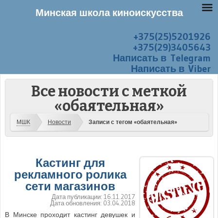
Минская школа киноискусства
+375(25)5201926
Перейти к содержанию
Меню
+375(29)3405643
Написать в Telegram
Написать в Viber
Все новости с меткой
«обаятельная»
МШК
Новости
Записи с тегом «обаятельная»
Кастинг для
рекламного ролика
сети магазинов
Дата публикации:
16.11.2017
Дата обновления:
03.04.2018
В Минске проходит кастинг девушек и