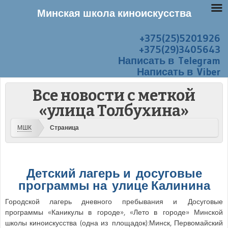
Минская школа киноискусства
+375(25)5201926
Перейти к содержанию
Меню
+375(29)3405643
Написать в Telegram
Написать в Viber
Все новости с меткой
«улица Толбухина»
МШК
Страница
Детский лагерь и досуговые
программы на улице Калинина
Городской лагерь дневного пребывания и Досуговые
программы «Каникулы в городе», «Лето в городе» Минской
школы киноискусства (одна из площадок):Минск, Первомайский