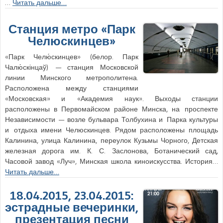
…
Читать дальше…
Станция метро «Парк
Челюскинцев»
«Парк Челю́скинцев» (белор. Парк
Чалю́скінцаў) — станция Московской
линии Минского метрополитена.
Расположена между станциями
«Московская» и «Академия наук». Выходы станции
расположены в Первомайском районе Минска, на проспекте
Независимости — возле бульвара Толбухина и Парка культуры
и отдыха имени Челюскинцев. Рядом расположены площадь
Калинина, улица Калинина, переулок Кузьмы Чорного, Детская
железная дорога им. К. С. Заслонова, Ботанический сад,
Часовой завод «Луч», Минская школа киноискусства. История…
Читать дальше…
18.04.2015, 23.04.2015:
эстрадные вечеринки,
презентация песни