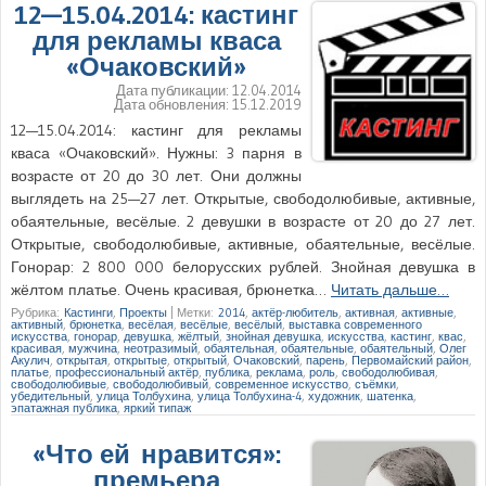
12—15.04.2014: кастинг
для рекламы кваса
«Очаковский»
Дата публикации:
12.04.2014
Дата обновления:
15.12.2019
12—15.04.2014: кастинг для рекламы
кваса «Очаковский». Нужны: 3 парня в
возрасте от 20 до 30 лет. Они должны
выглядеть на 25—27 лет. Открытые, свободолюбивые, активные,
обаятельные, весёлые. 2 девушки в возрасте от 20 до 27 лет.
Открытые, свободолюбивые, активные, обаятельные, весёлые.
Гонорар: 2 800 000 белорусских рублей. Знойная девушка в
жёлтом платье. Очень красивая, брюнетка…
Читать дальше…
Рубрика:
Кастинги
,
Проекты
|
Метки:
2014
,
актёр-любитель
,
активная
,
активные
,
активный
,
брюнетка
,
весёлая
,
весёлые
,
весёлый
,
выставка современного
искусства
,
гонорар
,
девушка
,
жёлтый
,
знойная девушка
,
искусства
,
кастинг
,
квас
,
красивая
,
мужчина
,
неотразимый
,
обаятельная
,
обаятельные
,
обаятельный
,
Олег
Акулич
,
открытая
,
открытые
,
открытый
,
Очаковский
,
парень
,
Первомайский район
,
платье
,
профессиональный актёр
,
публика
,
реклама
,
роль
,
свободолюбивая
,
свободолюбивые
,
свободолюбивый
,
современное искусство
,
съёмки
,
убедительный
,
улица Толбухина
,
улица Толбухина-4
,
художник
,
шатенка
,
эпатажная публика
,
яркий типаж
«Что ей нравится»:
премьера