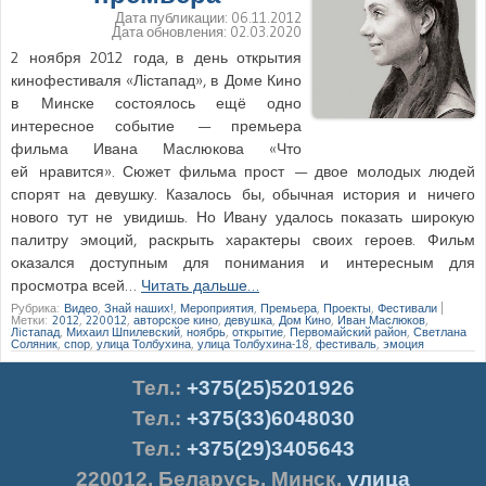
Дата публикации:
06.11.2012
Дата обновления:
02.03.2020
2 ноября 2012 года, в день открытия
кинофестиваля «Лістапад», в Доме Кино
в Минске состоялось ещё одно
интересное событие — премьера
фильма Ивана Маслюкова «Что
ей нравится». Сюжет фильма прост — двое молодых людей
спорят на девушку. Казалось бы, обычная история и ничего
нового тут не увидишь. Но Ивану удалось показать широкую
палитру эмоций, раскрыть характеры своих героев. Фильм
оказался доступным для понимания и интересным для
просмотра всей…
Читать дальше…
Рубрика:
Видео
,
Знай наших!
,
Мероприятия
,
Премьера
,
Проекты
,
Фестивали
|
Метки:
2012
,
220012
,
авторское кино
,
девушка
,
Дом Кино
,
Иван Маслюков
,
Лiстапад
,
Михаил Шпилевский
,
ноябрь
,
открытие
,
Первомайский район
,
Светлана
Соляник
,
спор
,
улица Толбухина
,
улица Толбухина-18
,
фестиваль
,
эмоция
Тел.
:
+375(25)5201926
Тел.:
+375(33)6048030
Тел.:
+375(29)3405643
220012
,
Беларусь
,
Минск
,
улица