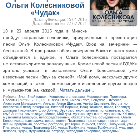
Ольги Колесниковой
«Чудак»
Дата публикации:
15.04.2015
Дата обновления:
27.02.2021
18 и 23 апреля 2015 года в Минске
пройдут эстрадные вечеринки, приуроченные к презентация
песни Ольги Колесниковой «Чудак». Вход на вечеринки —
бесплатный. В программе обеих вечеринок Вокал и пантомима
объединятся в единое, и Ольга Колесникова постарается
не оставить зрителя равнодушным. Кроме новой песни «ЧУДАК»
зритель услышит в исполнении Ольги Колесниковой уже
известные песни «Звук за стеной», «Мой дом», несколько других
композиций, а также — композиции в исполнении других певцов
и музыкантов (на каждой…
Читать дальше…
Рубрика:
Блог
,
Знай наших!
,
Концерты и спектакли
,
Мероприятия
,
Премьера
,
Проекты
|
Метки:
2015
,
DJ
,
Dj Pasha Crash
,
Golden Coffee
,
Hollywood
,
Litesound
,
Анастасия Милашкевич
,
Ангелы
,
Антон Шакулин
,
Артём Евсиевич
,
бесплатно
,
бесплатный вход
,
вечеринка
,
Виталий Воронко
,
Влад Чижиков
,
вокал
,
Голливуд
,
Дмитрий Николайзен
,
Егор Волчёк
,
Звук за стеной
,
зритель
,
исполнитель
,
клуб
,
клуб Ангелы
,
композиция
,
Минск
,
Мой дом
,
музыка
,
музыкант
,
музыканты XXI века
,
музыканты Беларуси
,
непосредственный
,
обстоятельства
,
объединение
,
Ольга
Колесникова
,
пантомима
,
певец
,
песня
,
Платонова
,
презентация
,
презентация
песни
,
программа
,
простой
,
ресторан
,
ресторан Hollywood
,
слова
,
Толбухина
,
улица
Платонова
,
улица Платонова-12б
,
улица Толбухина
,
улица Толбухина-2
,
участник
,
человек
,
Чудак
,
чудаковатый
,
эстрада
,
эстрадная вечеринка
,
эстрадный