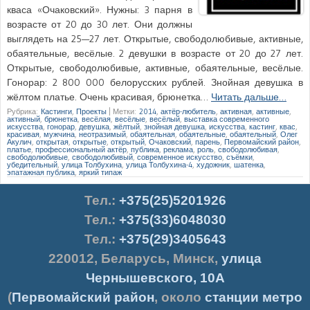
кваса «Очаковский». Нужны: 3 парня в
возрасте от 20 до 30 лет. Они должны
выглядеть на 25—27 лет. Открытые, свободолюбивые, активные,
обаятельные, весёлые. 2 девушки в возрасте от 20 до 27 лет.
Открытые, свободолюбивые, активные, обаятельные, весёлые.
Гонорар: 2 800 000 белорусских рублей. Знойная девушка в
жёлтом платье. Очень красивая, брюнетка…
Читать дальше…
Рубрика:
Кастинги
,
Проекты
|
Метки:
2014
,
актёр-любитель
,
активная
,
активные
,
активный
,
брюнетка
,
весёлая
,
весёлые
,
весёлый
,
выставка современного
искусства
,
гонорар
,
девушка
,
жёлтый
,
знойная девушка
,
искусства
,
кастинг
,
квас
,
красивая
,
мужчина
,
неотразимый
,
обаятельная
,
обаятельные
,
обаятельный
,
Олег
Акулич
,
открытая
,
открытые
,
открытый
,
Очаковский
,
парень
,
Первомайский район
,
платье
,
профессиональный актёр
,
публика
,
реклама
,
роль
,
свободолюбивая
,
свободолюбивые
,
свободолюбивый
,
современное искусство
,
съёмки
,
убедительный
,
улица Толбухина
,
улица Толбухина-4
,
художник
,
шатенка
,
эпатажная публика
,
яркий типаж
Тел.
:
+375(25)5201926
Тел.:
+375(33)6048030
Тел.:
+375(29)3405643
220012
,
Беларусь
,
Минск
,
улица
Чернышевского, 10А
(
Первомайский район
, около
станции метро