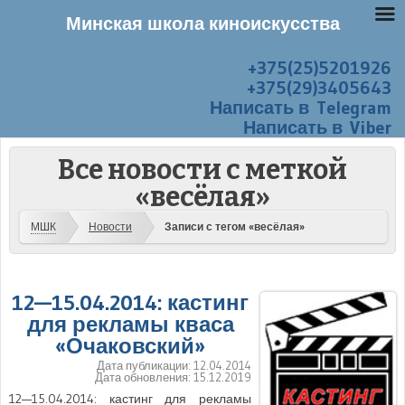
Минская школа киноискусства
+375(25)5201926
Перейти к содержанию
Меню
+375(29)3405643
Написать в Telegram
Написать в Viber
Все новости с меткой
«весёлая»
МШК
Новости
Записи с тегом «весёлая»
12—15.04.2014: кастинг
для рекламы кваса
«Очаковский»
Дата публикации:
12.04.2014
Дата обновления:
15.12.2019
12—15.04.2014: кастинг для рекламы