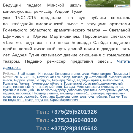
Ведущий педагог Минской школы
киноискусства, режиссёр Андрей Гузий
уже 15.04.2016 представит на суд публики спектакль
по «звёздной» американской пьесе с ведущими артистами
Гомельского областного драматического театра — Светланой
Ефимовой и Юрием Мартиновичем. Персонажам спектакля
«Там же, тогда же…» по пьесе Бернарда Слэйда предстоит
пройти долгий жизненный путь длиной почти в двадцать пять
лет. Андрея Гузия связывают давние отношения с гомельским
театром. Недавно режиссёр представил здесь…
Читать
дальше…
Рубрика:
Знай наших!
,
Интервью
,
Концерты и спектакли
,
Мероприятия
,
Премьера
|
Метки:
2016
,
246050
,
MoyaReklama.by
,
актёр
,
Александр Островский
,
американская
пьеса
,
Андрей Гузий
,
Беларусь
,
Бернард Слэйд
,
ведущий артист
,
выбор пьесы
,
Голливуд
,
Гомель
,
Гомельская область
,
Гомельский областной драматический
театр
,
жизненный путь
,
звёздный текст
,
Канада
,
Минская школа киноискусства
,
мужчина и женщина
,
На всякого мудреца довольно простоты
,
остроумный диалог
,
педагог
,
персонаж
,
Площадь Ленина
,
площадь Ленина-1
,
премьера
,
премьерный
показ
,
пьеса
,
режиссёр
,
Светлана Ефимова
,
спектакль
,
суд публики
,
Там же
,
Там
же тогда же…
,
театр
,
тогда же
,
Юрий Мартинович
Тел.
:
+375(25)5201926
Тел.:
+375(33)6048030
Тел.:
+375(29)3405643