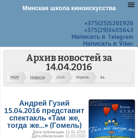
Минская школа киноискусства
+375(25)5201926
Перейти к содержанию
Меню
+375(29)3405643
Написать в Telegram
Написать в Viber
Архив новостей за
14.04.2016
МШК
Новости
2016
Апрель
14
Андрей Гузий
15.04.2016 представит
спектакль «Там же,
тогда же…» (Гомель)
Дата публикации:
14.04.2016
Дата обновления:
01.03.2020