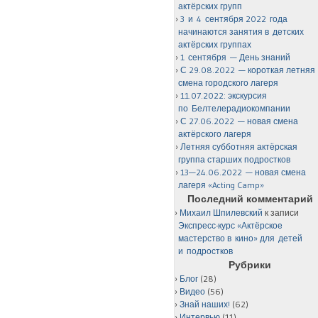
актёрских групп
3 и 4 сентября 2022 года
начинаются занятия в детских
актёрских группах
1 сентября — День знаний
С 29.08.2022 — короткая летняя
смена городского лагеря
11.07.2022: экскурсия
по Белтелерадиокомпании
С 27.06.2022 — новая смена
актёрского лагеря
Летняя субботняя актёрская
группа старших подростков
13—24.06.2022 — новая смена
лагеря «Acting Camp»
Последний комментарий
Михаил Шпилевский
к записи
Экспресс-курс «Актёрское
мастерство в кино» для детей
и подростков
Рубрики
Блог
(28)
Видео
(56)
Знай наших!
(62)
Интервью
(11)