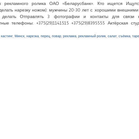
к рекламного ролика ОАО «Беларусбанк». Кто ищется Ищут
елать нарезку ножом): мужчины 20-30 лет с хорошими внешними
о делать Отправлять 3 фотографии и контакты для связи 
ктные телефоны: +375(29)1141515 +375(29)8395555 Актёрская сту
,
кастинг
,
Минск
,
нарезка
,
перец
,
повар
,
реклама
,
рекламный ролик
,
салат
,
съёмка
,
тар