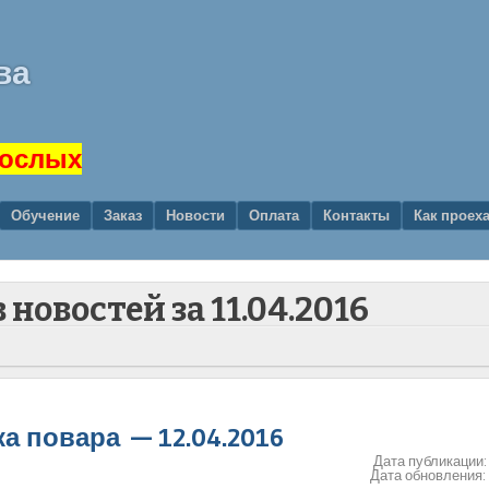
ва
рослых
Обучение
Заказ
Новости
Оплата
Контакты
Как проех
 новостей за
11.04.2016
а повара — 12.04.2016
Дата публикации
Дата обновления