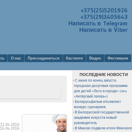
+375(25)5201926
+375(29)3405643
Написать в Telegram
Написать в Viber
ать
О нас
Присоединиться
Кастинги
Видео
Фестивали
ПОСЛЕДНИЕ НОВОСТИ
С июня по конец августа:
городская досуговая программа
для детей «Лето в городе» (aka
«Актёрский лагерь»)
Беларусьфильм объявляет
конкурс сценариев
В Белорусской государственной
академии искусств новый
руководитель
:
11.04.2016
:
16.04.2016
В Минске подвели итоги Минског