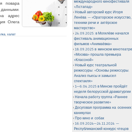
международного кинофестиваля
ся повара
«Лiстапад»
 данными.
Новый авторский курс Игоря
на адрес
Ленёва — «Ораторское искусство,
дия Олега
техники речи и актёрское
мастерство»
24.09.2025: в Могилёве начался
елка
,
халат
фестиваль анимационных
фильмов «Анимаёвка»
18.09.2025 в минском кинотеатр
«Москва» прошла премьера
«Классной»
Новый курс театральной
режиссуры: «Основы режиссуры.
Анализ пьесы и замысел
спектакля»
1—6.04.2025 в Минске пройдёт
неделя белорусской драматургии
Начала работу группа «Раннее
творческое развитие»
Досуговая программа на осенних
каникулах
Про кино и собак
16.09.2024—24.11.2024 —
Республиканский конкурс чтецов