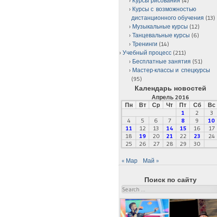
Курсы рисования
(4)
Курсы с возможностью
дистанционного обучения
(13)
Музыкальные курсы
(12)
Танцевальные курсы
(6)
Тренинги
(14)
Учебный процесс
(211)
Бесплатные занятия
(51)
Мастер-классы и спецкурсы
(95)
Календарь новостей
Апрель 2016
Пн
Вт
Ср
Чт
Пт
Сб
Вс
1
2
3
4
5
6
7
8
9
10
11
12
13
14
15
16
17
18
19
20
21
22
23
24
25
26
27
28
29
30
« Мар
Май »
Поиск по сайту
Search