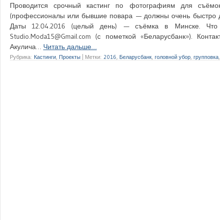
Проводится срочный кастинг по фотографиям для съёмо
(профессионалы или бывшие повара — должны очень быстро д
Даты 12.04.2016 (целый день) — съёмка в Минске. Чт
Studio.Moda15@Gmail.com (с пометкой «Беларусбанк»). Конта
Акулича…
Читать дальше…
Рубрика:
Кастинги
,
Проекты
|
Метки:
2016
,
Беларусбанк
,
головной убор
,
групповка