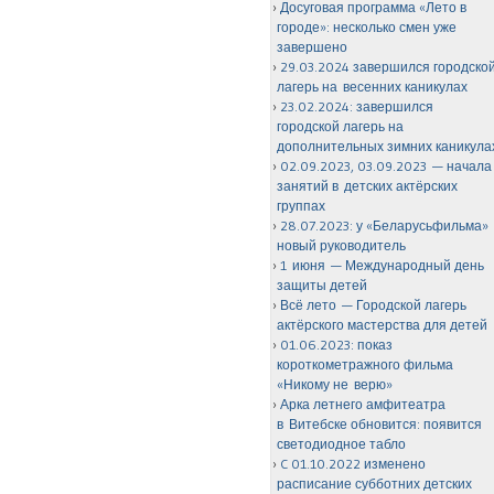
Досуговая программа «Лето в
городе»: несколько смен уже
завершено
29.03.2024 завершился городско
лагерь на весенних каникулах
23.02.2024: завершился
городской лагерь на
дополнительных зимних каникула
02.09.2023, 03.09.2023 — начала
занятий в детских актёрских
группах
28.07.2023: у «Беларусьфильма»
новый руководитель
1 июня — Международный день
защиты детей
Всё лето — Городской лагерь
актёрского мастерства для детей
01.06.2023: показ
короткометражного фильма
«Никому не верю»
Арка летнего амфитеатра
в Витебске обновится: появится
светодиодное табло
C 01.10.2022 изменено
расписание субботних детских