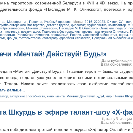
 на территории современной Беларуси в XVIII и XIX веках. На п
еятельности фонда «Наследие М. К. Огинского», поэтесса и жу
ство
,
Мероприятия
,
Проекты
,
Учебный процесс
|
Метки:
2016
,
220123
,
XIX век
,
XVIII век
,
группа актёрского мастерства
,
детская группа
,
дипломат
,
журналистка
,
композитор
,
М. 
л Крыжановский
,
Михаил Шпилевский
,
Наследие М. К. Огинского
,
Огинский
,
педагог
,
по
оэт
,
поэтесса
,
презентация
,
Принцесса без горошины
,
прозвучала музыка Огинского
,
П
осполитая
,
Российская Империя
,
российский
,
Россия
,
Советский район
,
стих
,
сцена
,
с
льм
,
фонда
,
фотовыставка
,
фотограф
,
фрагмент спектакля
,
Центральная библиотека 
ачи «Мечтай! Действуй! Будь!»
Дата публикации
Дата обновления
редачи «Мечтай! Действуй! Будь!». Главный герой — бывший студе
тве певца, ведь он уже успел покорить своими нетривиальными 
. Теперь Никита хочет реализовать свои актёрские способност
ать дальше…
актор
,
актёрские способности
,
кино
,
мечта
,
Мечтай! Действуй! Будь!
,
мир
,
Никита Шкур
та Шкурдь в эфире талант-шоу «Х-фа
Дата публикации
Дата обновления
стал победителем третьей недели конкурса «Х-фактор Онлайн» и