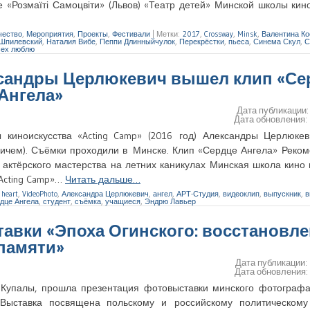
 «Розмаїті Самоцвіти» (Львов) «Театр детей» Минской школы кин
чество
,
Мероприятия
,
Проекты
,
Фестивали
|
Метки:
2017
,
Crossway
,
Minsk
,
Валентина К
Шпилевский
,
Наталия Вибе
,
Пеппи Длинныйчулок
,
Перекрёстки
,
пьеса
,
Синема Скул
,
С
сех люблю
ксандры Церлюкевич вышел клип «Се
Ангела»
Дата публикации
Дата обновления:
 киноискусства «Acting Camp» (2016 год) Александры Церлюке
чем). Съёмки проходили в Минске. Клип «Сердце Ангела» Реком
ь актёрского мастерства на летних каникулах Минская школа кино
«Acting Camp»…
Читать дальше…
,
heart
,
VideoPhoto
,
Александра Церлюкевич
,
ангел
,
АРТ-Студия
,
видеоклип
,
выпускник
,
в
дце Ангела
,
студент
,
съёмка
,
учащиеся
,
Эндрю Лавьер
тавки «Эпоха Огинского: восстановл
памяти»
Дата публикации:
Дата обновления
и Купалы, прошла презентация фотовыставки минского фотограф
. Выставка посвящена польскому и российскому политическому