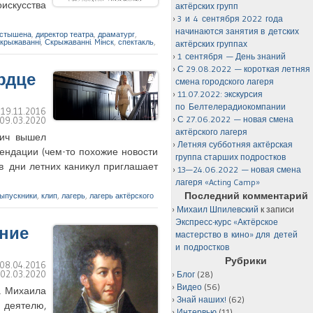
оискусства
актёрских групп
3 и 4 сентября 2022 года
начинаются занятия в детских
остышена
,
директор театра
,
драматург
,
крыжаванні
,
Скрыжаванні. Mінск
,
спектакль
,
актёрских группах
1 сентября — День знаний
С 29.08.2022 — короткая летняя
рдце
смена городского лагеря
11.07.2022: экскурсия
по Белтелерадиокомпании
:
19.11.2016
С 27.06.2022 — новая смена
09.03.2020
актёрского лагеря
вич вышел
Летняя субботняя актёрская
ендации (чем-то похожие новости
группа старших подростков
 в дни летних каникул приглашает
13—24.06.2022 — новая смена
лагеря «Acting Camp»
Последний комментарий
ыпускники
,
клип
,
лагерь
,
лагерь актёрского
Михаил Шпилевский
к записи
Экспресс-курс «Актёрское
ение
мастерство в кино» для детей
и подростков
Рубрики
08.04.2016
:
02.03.2020
Блог
(28)
Видео
(56)
а Михаила
Знай наших!
(62)
 деятелю,
Интервью
(11)