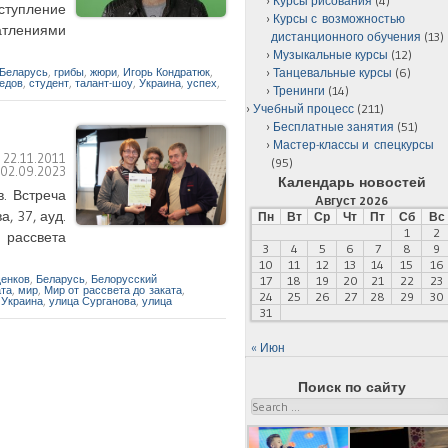
Курсы рисования
(4)
ступление
Курсы с возможностью
чатлениями
дистанционного обучения
(13)
Музыкальные курсы
(12)
Беларусь
,
грибы
,
жюри
,
Игорь Кондратюк
,
Танцевальные курсы
(6)
едов
,
студент
,
талант-шоу
,
Украина
,
успех
,
Тренинги
(14)
Учебный процесс
(211)
Бесплатные занятия
(51)
Мастер-классы и спецкурсы
:
22.11.2011
(95)
:
02.09.2023
Календарь новостей
в. Встреча
Август 2026
, 37, ауд.
Пн
Вт
Ср
Чт
Пт
Сб
Вс
1
2
т рассвета
3
4
5
6
7
8
9
10
11
12
13
14
15
16
енков
,
Беларусь
,
Белорусский
17
18
19
20
21
22
23
ата
,
мир
,
Мир от рассвета до заката
,
24
25
26
27
28
29
30
,
Украина
,
улица Сурганова
,
улица
31
« Июн
Поиск по сайту
Search