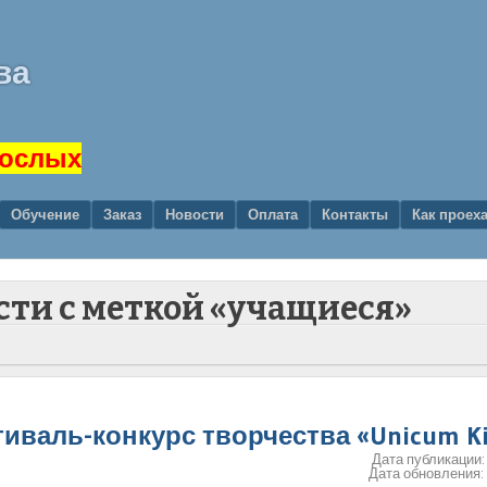
ва
рослых
Обучение
Заказ
Новости
Оплата
Контакты
Как проех
сти с меткой «учащиеся»
тиваль-конкурс творчества «Unicum K
Дата публикации
Дата обновления