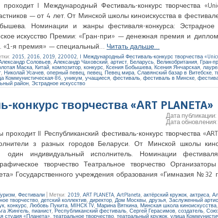
проходит I Международный Фестиваль-конкурс творчества «Unic
астников — от 4 лет. От Минской школы киноискусства в фестивал
бышева. Номинации и жанры фестиваля-конкурса: Эстрадное 
еское искусство Премии: «Гран-при» — денежная премия и диплом
). «1-я премия» — специальный…
Читать дальше…
тки:
2015
,
2016
,
2019
,
220002
,
I Международный Фестиваль-конкурс творчества «Unic
Александр Соловьев
,
Александр Чаховский
,
артист
,
Беларусь
,
Великобритания
,
Гран-п
олотая Маска
,
Китай
,
композитор
,
конкурс
,
Ксения Бобышева
,
Ксения Янчарская
,
лауре
т
,
Николай Усачев
,
оперный певец
,
певец
,
Певец мира
,
Славянский базар в Витебске
,
т
ца Коммунистическая-86
,
уникум
,
учащиеся
,
фестиваль
,
фестиваль в Минске
,
фестива
ьный район
,
Эстрадное искусство
ь-конкурс творчества «АRT PLANETA»
Дата публикации
Дата обновления
проходит II Республиканский фестиваль-конкурс творчества «АRT
лнители з разных городов Беларуси. От Минской школы кино
и один индивидуальный исполнитель. Номинации фестиваля-
графическое творчество Театральное творчество Организатор
та» Государственного учреждения образования «Гимназия № 32 г
Туризм
,
Фестивали
|
Метки:
2019
,
АRT PLANETA
,
АrtPlaneta
,
актёрский кружок
,
актриса
,
Ал
ное творчество
,
детский коллектив
,
директор
,
Дом Москвы
,
друзья
,
Заслуженный арти
ук
,
конкурс
,
Любовь Пукита
,
МIНСК TV
,
Марина Вяткина
,
Минская школа киноискусства
га Жингель
,
пианист
,
Республиканский фестиваль
,
Сергей Герасимов
,
создатель
,
Союз
я студия «Планета»
,
театральное творчество
,
театральный кружок
,
улица Коммунисти