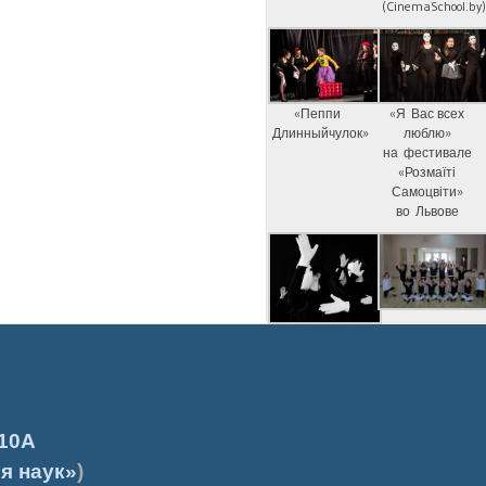
(CinemaSchool.by
«Пеппи
«Я Вас всех
Длинныйчулок»
люблю»
на фестивале
«Розмаїті
Самоцвіти»
во Львове
10А
я наук»
)