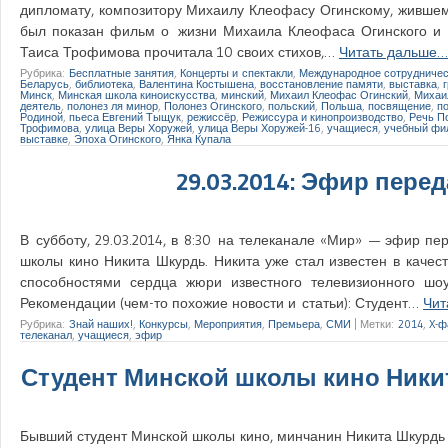
дипломату, композитору Михаилу Клеофасу Огинскому, жившему
был показан фильм о жизни Михаила Клеофаса Огинского и д
Таиса Трофимова прочитала 10 своих стихов,…
Читать дальше…
Рубрика:
Бесплатные занятия
,
Концерты и спектакли
,
Международное сотрудниче
Беларусь
,
библиотека
,
Валентина Костышена
,
восстановление памяти
,
выставка
,
Минск
,
Минская школа киноискусства
,
минский
,
Михаил Клеофас Огинский
,
Михаи
деятель
,
полонез ля минор
,
Полонез Огинского
,
польский
,
Польша
,
посвящение
,
п
Родиной
,
пьеса Евгений Тыщук
,
режиссёр
,
Режиссура и кинопроизводство
,
Речь П
Трофимова
,
улица Веры Хоружей
,
улица Веры Хоружей-16
,
учащиеся
,
учебный фи
выставке
,
Эпоха Огинского
,
Янка Купала
29.03.2014: Эфир перед
В субботу, 29.03.2014, в 8:30 на телеканале «Мир» — эфир пе
школы кино Никита Шкурдь. Никита уже стал известен в качес
способностями сердца жюри известного телевизионного шоу
Рекомендации (чем-то похожие новости и статьи): Студент…
Чит
Рубрика:
Знай наших!
,
Конкурсы
,
Мероприятия
,
Премьера
,
СМИ
|
Метки:
2014
,
X-ф
телеканал
,
учащиеся
,
эфир
Студент Минской школы кино Ники
Бывший студент Минской школы кино, минчанин Никита Шкурдь 