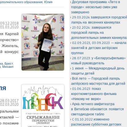
Досуговая программа «Лето в
дополнительного образования
,
Юлия
городе»: несколько смен уже
завершено
29.03.2024 завершился городско
лагерь на весенних каникулах
:
09.12.2018
:
01.03.2020
23.02.2024: завершился
городской лагерь на
ия Карпей
дополнительных зимних каникула
орчество»
02.09.2023, 03.09.2023 — начала
 Жингель,
занятий в детских актёрских
й конкурс
группах
28.07.2023: у «Беларусьфильма»
новый руководитель
ка
,
Брест
,
а
,
Михаил
1 июня — Международный день
защиты детей
Всё лето — Городской лагерь
актёрского мастерства для детей
ля
01.06.2023: показ
короткометражного фильма
«Никому не верю»
:
28.03.2017
Арка летнего амфитеатра
:
02.03.2020
в Витебске обновится: появится
атральными
светодиодное табло
ектаклей —
C 01.10.2022 изменено
о похожие
расписание субботних детских