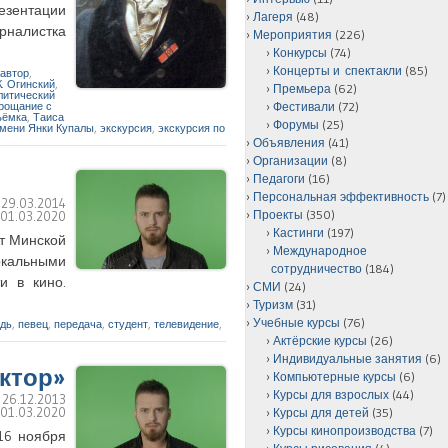
резентации
Лагеря
(48)
рналистка
Мероприятия
(226)
Конкурсы
(74)
Концерты и спектакли
(85)
автор
,
К. Огинский
,
Премьера
(62)
литический
рощание с
Фестивали
(72)
ъёмка
,
Таиса
Форумы
(25)
имени Янки Купалы
,
экскурсия
,
экскурсия по
Объявления
(41)
Организации
(8)
Педагоги
(16)
Персональная эффективность
(7)
:
29.03.2014
Проекты
(350)
:
01.03.2020
Кастинги
(197)
нт Минской
Международное
вокальными
сотрудничество
(184)
и в кино.
СМИ
(24)
Туризм
(31)
Учебные курсы
(76)
дь
,
певец
,
передача
,
студент
,
телевидение
,
Актёрские курсы
(26)
Индивидуальные занятия
(6)
ктор»
Компьютерные курсы
(6)
Курсы для взрослых
(44)
:
26.12.2013
:
01.03.2020
Курсы для детей
(35)
Курсы кинопроизводства
(7)
 16 ноября