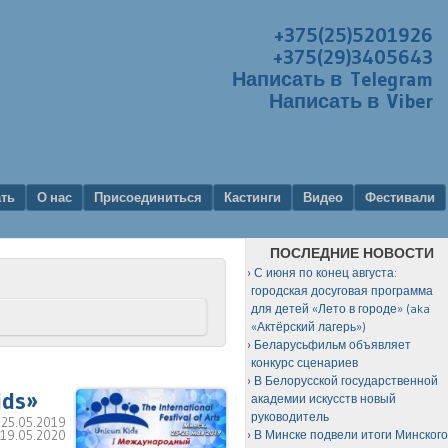
+375(25)5201926
+375(29)3405643
Написать в Telegram
Написать в Viber
ать
О нас
Присоединиться
Кастинги
Видео
Фестивали
ПОСЛЕДНИЕ НОВОСТИ
С июня по конец августа:
городская досуговая программа
для детей «Лето в городе» (aka
«Актёрский лагерь»)
Беларусьфильм объявляет
конкурс сценариев
В Белорусской государственной
ids»
академии искусств новый
руководитель
:
25.05.2019
:
19.05.2020
В Минске подвели итоги Минског