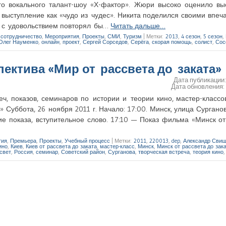
го вокального талант-шоу «Х-фактор». Жюри высоко оценило вы
 выступление как «чудо из чудес». Никита поделился своими впе
 я с удовольствием повторял бы…
Читать дальше…
сотрудничество
,
Мероприятия
,
Проекты
,
СМИ
,
Туризм
|
Метки:
2013
,
4 сезон
,
5 сезон
,
Олег Науменко
,
онлайн
,
проект
,
Сергей Сорседов
,
Серёга
,
скорая помощь
,
солист
,
Сос
ектива «Мир от рассвета до заката»
Дата публикации
Дата обновления
ч, показов, семинаров по истории и теории кино, мастер-классо
Суббота, 26 ноября 2011 г. Начало: 17:00. Минск, улица Сурганова
ие показа, вступительное слово. 17:10 — Показ фильма «Минск о
тия
,
Премьера
,
Проекты
,
Учебный процесс
|
Метки:
2011
,
220013
,
dep
,
Александр Свищ
ино
,
Киев
,
Киев от рассвета до заката
,
мастер-класс
,
Минск
,
Минск от рассвета до зак
свет
,
Россия
,
семинар
,
Советский район
,
Сурганова
,
творческая встреча
,
теория кино