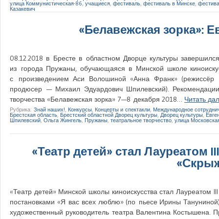
улица Коммунистическая-86
,
учащиеся
,
фестиваль
,
фестиваль в Минске
,
фестива
Казакевич
«Белавежская зорка»: Е
08.12.2018 в Бресте в областном Дворце культуры завершилс
из города Пружаны, обучающаяся в Минской школе киноискус
с произведением Аси Волошиной «Анна Франк» (режиссёр —
продюсер — Михаил Эдуардович Шпилевский). Рекомендации (
творчества «Белавежская зорка» 7—8 декабря 2018…
Читать да
Рубрика:
Знай наших!
,
Конкурсы
,
Концерты и спектакли
,
Международное сотрудни
Брестская область
,
Брестский областной Дворец культуры
,
Дворец культуры
,
Евге
Шпилевский
,
Ольга Жингель
,
Пружаны
,
театральное творчество
,
улица Московска
«Театр детей» стал Лауреатом 
«Скрыж
«Театр детей» Минской школы киноискусства стал Лауреатом II
постановками «Я вас всех люблю» (по пьесе Ирины Тануниной)
художественный руководитель театра Валентина Костышена. 