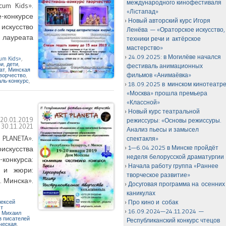
международного кинофестиваля
um Kids».
«Лiстапад»
е-конкурсе
Новый авторский курс Игоря
искусство
Ленёва — «Ораторское искусство,
 лауреата
техники речи и актёрское
мастерство»
24.09.2025: в Могилёве начался
um Kids»
,
ри
,
дети
,
фестиваль анимационных
ат
,
Минская
фильмов «Анимаёвка»
ворчество
,
ль-конкурс
,
18.09.2025 в минском кинотеатр
«Москва» прошла премьера
«Классной»
Новый курс театральной
:
20.01.2019
режиссуры: «Основы режиссуры.
:
30.11.2021
Анализ пьесы и замысел
 PLANETA».
спектакля»
1—6.04.2025 в Минске пройдёт
искусства
неделя белорусской драматургии
конкурса:
Начала работу группа «Раннее
ы и жюри:
творческое развитие»
. Минска».
Досуговая программа на осенних
каникулах
Про кино и собак
ексей
ст
16.09.2024—24.11.2024 —
,
Михаил
 писателей
Республиканский конкурс чтецов
ческая
,