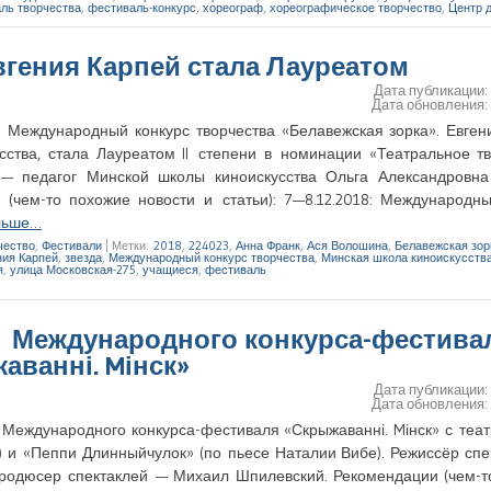
ль творчества
,
фестиваль-конкурс
,
хореограф
,
хореографическое творчество
,
Центр 
вгения Карпей стала Лауреатом
Дата публикации
Дата обновления
я Международный конкурс творчества «Белавежская зорка». Евген
ства, стала Лауреатом II степени в номинации «Театральное тв
 педагог Минской школы киноискусства Ольга Александровна
чем-то похожие новости и статьи): 7—8.12.2018: Международны
льше…
чество
,
Фестивали
|
Метки:
2018
,
224023
,
Анна Франк
,
Ася Волошина
,
Белавежская зор
ния Карпей
,
звезда
,
Международный конкурс творчества
,
Минская школа киноискусств
я
,
улица Московская-275
,
учащиеся
,
фестиваль
III Международного конкурса-фестива
аванні. Mінск»
Дата публикации
Дата обновления
I Международного конкурса-фестиваля «Скрыжаванні. Mінск» с те
 и «Пеппи Длинныйчулок» (по пьесе Наталии Вибе). Режиссёр сп
Продюсер спектаклей — Михаил Шпилевский. Рекомендации (чем-т