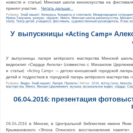
новости и статьи): Минская школа киноискусства на фестивале
принял участие…
Читать дальше…
Рубрика:
Знай наших!
,
Конкурсы
,
Концерты и спектакли
,
Международное сотрудни
Ирина Танунина
,
конкурс
,
лауреат
,
Минск
,
Минская школа киноискусства
,
Михаил 
театр
,
Театр детей
,
учащиеся
,
фестиваль
,
художественный руководитель
,
Я вас в
У выпускницы «Acting Camp» Але
У выпускницы лагеря актёрского мастерства Минской школы
видеоклип «Сердце Ангела» (совместно с Михаилом Церлюкеви
и статьи): «Acting Camp» — детско-юношеский городской лагер
детей и подростков в городской лагерь актёрского мастерства 
Рубрика:
Видео
,
Знай наших!
,
Лагеря
,
Проекты
|
Метки:
2016
,
Acting Camp
,
Alexasha
мастерства
,
Минск
,
Михаил Церлюкевич
,
музыка
,
музыкальное видео
,
сердце
,
Сер
06.04.2016: презентация фотовыс
06.04.2016 в Минске, в Центральной библиотеке имени Янк
Крыжановского «Эпоха Огинского: восстановление памяти»