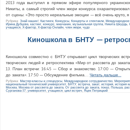
2013 года выступил в прямом эфире популярного украинско
Никиты, а самый строгий член жюри конкурса охарактеризовал
от сцены: «Это просто нереальные эмоции — всё очень круто,
Рубрика:
Знай наших!
,
Кастинги
,
Конкурсы
,
Концерты и спектакли
,
Международное 
Ирина Дубцова
,
кастинг
,
конкурс
,
минчанин
,
музыкальная группа
,
Никита Шкурдь
,
учащиеся
,
Х-фактор
,
Х-фактор Онлайн
,
член жюри
,
чудо
Киношкола в БНТУ — ретросп
Киношкола совместно с БНТУ открывает цикл творческих встре
творческих людей и ретроспектива «Мир от рассвета до заката» 
13. План встречи: 16:45 — Сбор и знакомство. 17:00 — Открыт
до заката». 17:50 — Обсуждение фильма.…
Читать дальше…
Рубрика:
Мастер-классы и спецкурсы
,
Международное сотрудничество
,
Мероприя
национальный технический университет
,
БНТУ
,
встреча
,
закат
,
история
,
история к
Москва
,
Москва от рассвета до заката
,
От рассвета до заката
,
показ
,
Польша
,
рас
Сурганова-37
,
университет
,
учащиеся
,
цикл встреч
,
Яцек Петрицкий