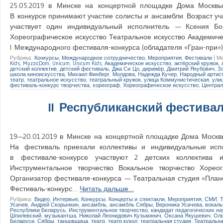
25.05.2019 в Минске на концертной площадке Дома Москвы 
В конкурсе принимают участие солисты и ансамбли. Возраст уч
участвует один индивидуальный исполнитель — Ксения Бо
Хореографическое искусство Театральное искусство Академич
I Международного фестиваля-конкурса (обладателя «Гран-при»
Рубрика:
Конкурсы
,
Международное сотрудничество
,
Мероприятия
,
Фестивали
|
Ме
Kids
,
MuzzicDom
,
Unicum
,
Unicum Kids
,
Академическое искусство
,
актёрский кружок
,
детский коллектив
,
детский фестиваль
,
Джа Си Цо
,
дирижёр
,
Дмитрий Якубович
,
З
школа киноискусства
,
Михаил Финберг
,
Молдова
,
Надежда Кучер
,
Народный артис
театр
,
театральное искусство
,
театральный кружок
,
улица Коммунистическая
,
ули
фестиваль-конкурс творчества
,
хореограф
,
Хореографическое искусство
,
Централ
II Республиканский фестивал
19—20.01.2019 в Минске на концертной площадке Дома Москвы 
На фестиваль приехали коллективы и индивидуальные испо
в фестивале-конкурсе участвуют 2 детских коллектива 
Инструментальное творчество Вокальное творчество Хорео
Организатор фестиваля-конкурса — Театральная студия «Плане
Фестиваль-конкурс…
Читать дальше…
Рубрика:
Видео
,
Интервью
,
Конкурсы
,
Концерты и спектакли
,
Мероприятия
,
СМИ
,
Усачев
,
Андрей Скорынкин
,
ансамбль
,
ансамбль Сябры
,
Вероника Усачева
,
вокаль
Республики Беларусь
,
Инструментальное творчество
,
кандидат педагогических на
Шпилевский
,
музыкантша
,
Николай Леонидович Кузьминич
,
Оксана Якушевич
,
Оль
Беларуси
,
Сябры
,
танцовщица
,
театр
,
театр кукол
,
театральная студия
,
Театральна