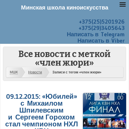
Минская школа киноискусства
+375(25)5201926
Перейти к содержанию
Меню
+375(29)3405643
Написать в Telegram
Написать в Viber
Все новости с меткой
«член жюри»
МШК
Новости
Записи с тегом «член жюри»
09.12.2015: «Юбилей»
с Михаилом
Шпилевским
и Сергеем Горохом
стал чемпионом НХЛ