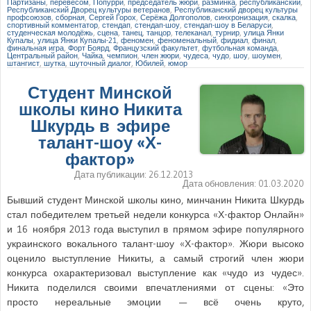
Партизаны
,
перевесом
,
Попурри
,
председатель жюри
,
разминка
,
республиканский
,
Республиканский Дворец культуры ветеранов
,
Республиканский дворец культуры
профсоюзов
,
сборная
,
Сергей Горох
,
Серёжа Долгополов
,
синхронизация
,
скалка
,
спортивный комментатор
,
стендап
,
стендап-шоу
,
стендап-шоу в Беларуси
,
студенческая молодёжь
,
сцена
,
танец
,
танцор
,
телеканал
,
турнир
,
улица Янки
Купалы
,
улица Янки Купалы-21
,
феномен
,
феноменальный
,
фидиал
,
финал
,
финальная игра
,
Форт Боярд
,
Французский факультет
,
футбольная команда
,
Центральный район
,
Чайка
,
чемпион
,
член жюри
,
чудеса
,
чудо
,
шоу
,
шоумен
,
штангист
,
шутка
,
шуточный диалог
,
Юбилей
,
юмор
Студент Минской
школы кино Никита
Шкурдь в эфире
талант-шоу «Х-
фактор»
Дата публикации:
26.12.2013
Дата обновления:
01.03.2020
Бывший студент Минской школы кино, минчанин Никита Шкурдь
стал победителем третьей недели конкурса «Х-фактор Онлайн»
и 16 ноября 2013 года выступил в прямом эфире популярного
украинского вокального талант-шоу «Х-фактор». Жюри высоко
оценило выступление Никиты, а самый строгий член жюри
конкурса охарактеризовал выступление как «чудо из чудес».
Никита поделился своими впечатлениями от сцены: «Это
просто нереальные эмоции — всё очень круто,