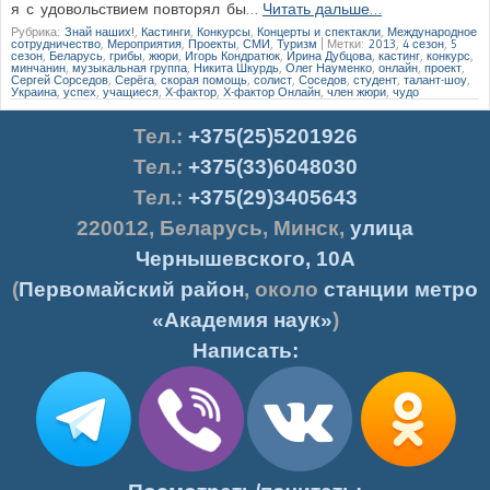
я с удовольствием повторял бы…
Читать дальше…
Рубрика:
Знай наших!
,
Кастинги
,
Конкурсы
,
Концерты и спектакли
,
Международное
сотрудничество
,
Мероприятия
,
Проекты
,
СМИ
,
Туризм
|
Метки:
2013
,
4 сезон
,
5
сезон
,
Беларусь
,
грибы
,
жюри
,
Игорь Кондратюк
,
Ирина Дубцова
,
кастинг
,
конкурс
,
минчанин
,
музыкальная группа
,
Никита Шкурдь
,
Олег Науменко
,
онлайн
,
проект
,
Сергей Сорседов
,
Серёга
,
скорая помощь
,
солист
,
Соседов
,
студент
,
талант-шоу
,
Украина
,
успех
,
учащиеся
,
Х-фактор
,
Х-фактор Онлайн
,
член жюри
,
чудо
Тел.
:
+375(25)5201926
Тел.:
+375(33)6048030
Тел.:
+375(29)3405643
220012
,
Беларусь
,
Минск
,
улица
Чернышевского, 10А
(
Первомайский район
, около
станции метро
«Академия наук»
)
Написать: