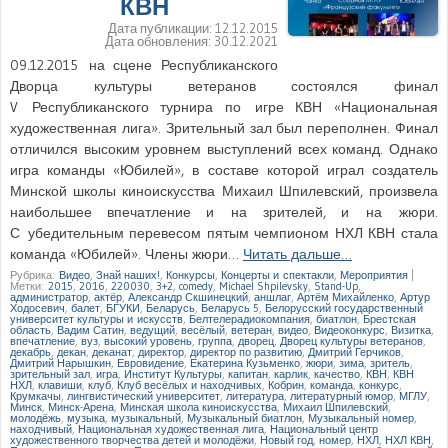
КВН
Дата публикации:
12.12.2015
Дата обновления:
30.12.2021
09.12.2015 на сцене Республиканского
Дворца культуры ветеранов состоялся финал
V Республиканского турнира по игре КВН «Национальная
художественная лига». Зрительный зал был переполнен. Финал
отличился высоким уровнем выступлений всех команд. Однако
игра команды «Юбилей», в составе которой играл создатель
Минской школы киноискусства Михаил Шпилевский, произвела
наибольшее впечатление и на зрителей, и на жюри.
С убедительным перевесом пятым чемпионом НХЛ КВН стала
команда «Юбилей». Члены жюри…
Читать дальше…
Рубрика:
Видео
,
Знай наших!
,
Конкурсы
,
Концерты и спектакли
,
Мероприятия
|
Метки:
2015
,
2016
,
220030
,
3+2
,
comedy
,
Michael Shpilevsky
,
Stand-Up
,
администратор
,
актёр
,
Александр Скшинецкий
,
аншлаг
,
Артём Михайленко
,
Артур
Ходосевич
,
балет
,
БГУКИ
,
Беларусь
,
Беларусь 5
,
Белорусский государственный
университет культуры и искусств
,
Белтелерадиокомпания
,
биатлон
,
Брестская
область
,
Вадим Сатин
,
ведущий
,
весёлый
,
ветеран
,
видео
,
Видеоконкурс
,
Визитка
,
впечатление
,
вуз
,
высокий уровень
,
группа
,
дворец
,
Дворец культуры ветеранов
,
декабрь
,
декан
,
деканат
,
директор
,
директор по развитию
,
Дмитрий Герчиков
,
Дмитрий Нарышкин
,
Евровидение
,
Екатерина Кузьменко
,
жюри
,
зима
,
зритель
,
зрительный зал
,
игра
,
Институт Культуры
,
капитан
,
карлик
,
качество
,
КВН
,
КВН
НХЛ
,
клавиши
,
клуб
,
Клуб весёлых и находчивых
,
Кобрин
,
команда
,
конкурс
,
Крумкачы
,
лингвистический университет
,
литература
,
литературный юмор
,
МГЛУ
,
Минск
,
Минск-Арена
,
Минская школа киноискусства
,
Михаил Шпилевский
,
молодёжь
,
музыка
,
музыкальный
,
Музыкальный биатлон
,
Музыкальный номер
,
находчивый
,
Национальная художественная лига
,
Национальный центр
художественного творчества детей и молодёжи
,
Новый год
,
номер
,
НХЛ
,
НХЛ КВН
,