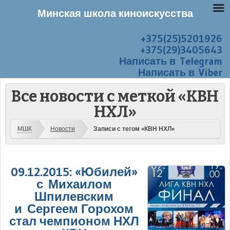
Минская школа киноискусства
+375(25)5201926
Перейти к содержанию
Меню
+375(29)3405643
Написать в Telegram
Написать в Viber
Все новости с меткой «КВН
НХЛ»
МШК
Новости
Записи с тегом «КВН НХЛ»
09.12.2015: «Юбилей»
с Михаилом
Шпилевским
и Сергеем Горохом
стал чемпионом НХЛ