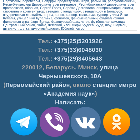
Партизаны
,
перевесом
,
Попурри
,
председатель жюри
,
разминка
,
республиканский
,
Республиканский Дворец культуры ветеранов
,
Республиканский дворец культуры
профсоюзов
,
сборная
,
Сергей Горох
,
Серёжа Долгополов
,
синхронизация
,
скалка
,
спортивный комментатор
,
стендап
,
стендап-шоу
,
стендап-шоу в Беларуси
,
студенческая молодёжь
,
сцена
,
танец
,
танцор
,
телеканал
,
турнир
,
улица Янки
Купалы
,
улица Янки Купалы-21
,
феномен
,
феноменальный
,
фидиал
,
финал
,
финальная игра
,
Форт Боярд
,
Французский факультет
,
футбольная команда
,
Центральный район
,
Чайка
,
чемпион
,
член жюри
,
чудеса
,
чудо
,
шоу
,
шоумен
,
штангист
,
шутка
,
шуточный диалог
,
Юбилей
,
юмор
Тел.
:
+375(25)5201926
Тел.:
+375(33)6048030
Тел.:
+375(29)3405643
220012
,
Беларусь
,
Минск
,
улица
Чернышевского, 10А
(
Первомайский район
, около
станции метро
«Академия наук»
)
Написать: