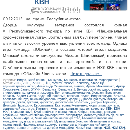
КВН
Дата публикации:
12.12.2015
Дата обновления:
30.12.2021
09.12.2015 на сцене Республиканского
Дворца культуры ветеранов состоялся финал
V Республиканского турнира по игре КВН «Национальная
художественная лига». Зрительный зал был переполнен. Финал
отличился высоким уровнем выступлений всех команд. Однако
игра команды «Юбилей», в составе которой играл создатель
Минской школы киноискусства Михаил Шпилевский, произвела
наибольшее впечатление и на зрителей, и на жюри.
С убедительным перевесом пятым чемпионом НХЛ КВН стала
команда «Юбилей». Члены жюри…
Читать дальше…
Рубрика:
Видео
,
Знай наших!
,
Конкурсы
,
Концерты и спектакли
,
Мероприятия
|
Метки:
2015
,
2016
,
220030
,
3+2
,
comedy
,
Michael Shpilevsky
,
Stand-Up
,
администратор
,
актёр
,
Александр Скшинецкий
,
аншлаг
,
Артём Михайленко
,
Артур
Ходосевич
,
балет
,
БГУКИ
,
Беларусь
,
Беларусь 5
,
Белорусский государственный
университет культуры и искусств
,
Белтелерадиокомпания
,
биатлон
,
Брестская
область
,
Вадим Сатин
,
ведущий
,
весёлый
,
ветеран
,
видео
,
Видеоконкурс
,
Визитка
,
впечатление
,
вуз
,
высокий уровень
,
группа
,
дворец
,
Дворец культуры ветеранов
,
декабрь
,
декан
,
деканат
,
директор
,
директор по развитию
,
Дмитрий Герчиков
,
Дмитрий Нарышкин
,
Евровидение
,
Екатерина Кузьменко
,
жюри
,
зима
,
зритель
,
зрительный зал
,
игра
,
Институт Культуры
,
капитан
,
карлик
,
качество
,
КВН
,
КВН
НХЛ
,
клавиши
,
клуб
,
Клуб весёлых и находчивых
,
Кобрин
,
команда
,
конкурс
,
Крумкачы
,
лингвистический университет
,
литература
,
литературный юмор
,
МГЛУ
,
Минск
,
Минск-Арена
,
Минская школа киноискусства
,
Михаил Шпилевский
,
молодёжь
,
музыка
,
музыкальный
,
Музыкальный биатлон
,
Музыкальный номер
,
находчивый
,
Национальная художественная лига
,
Национальный центр
художественного творчества детей и молодёжи
,
Новый год
,
номер
,
НХЛ
,
НХЛ КВН
,