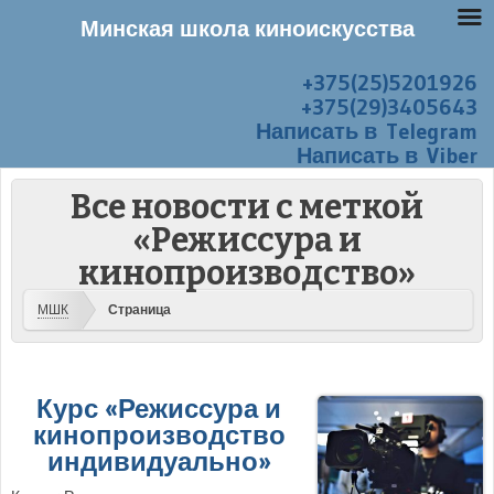
Минская школа киноискусства
+375(25)5201926
Перейти к содержанию
Меню
+375(29)3405643
Написать в Telegram
Написать в Viber
Все новости с меткой
«Режиссура и
кинопроизводство»
МШК
Страница
Курс «Режиссура и
кинопроизводство
индивидуально»