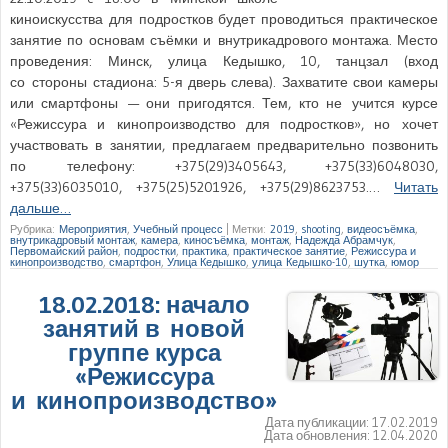
киноискусства для подростков будет проводиться практическое
занятие по основам съёмки и внутрикадрового монтажа. Место
проведения: Минск, улица Кедышко, 10, танцзал (вход
со стороны стадиона: 5-я дверь слева). Захватите свои камеры
или смартфоны — они пригодятся. Тем, кто не учится курсе
«Режиссура и кинопроизводство для подростков», но хочет
участвовать в занятии, предлагаем предварительно позвонить
по телефону: +375(29)3405643, +375(33)6048030,
+375(33)6035010, +375(25)5201926, +375(29)8623753.…
Читать
дальше…
Рубрика:
Мероприятия
,
Учебный процесс
|
Метки:
2019
,
shooting
,
видеосъёмка
,
внутрикадровый монтаж
,
камера
,
киносъёмка
,
монтаж
,
Надежда Абрамчук
,
Первомайский район
,
подростки
,
практика
,
практическое занятие
,
Режиссура и
кинопроизводство
,
смартфон
,
Улица Кедышко
,
улица Кедышко-10
,
шутка
,
юмор
18.02.2018: начало
занятий в новой
группе курса
«Режиссура
и кинопроизводство»
Дата публикации:
17.02.2019
Дата обновления:
12.04.2020