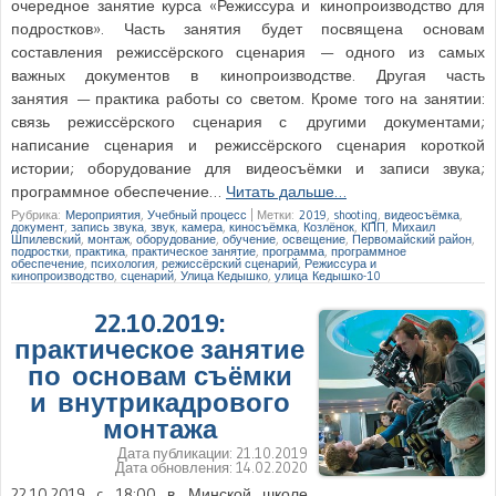
очередное занятие курса «Режиссура и кинопроизводство для
подростков». Часть занятия будет посвящена основам
составления режиссёрского сценария — одного из самых
важных документов в кинопроизводстве. Другая часть
занятия — практика работы со светом. Кроме того на занятии:
связь режиссёрского сценария с другими документами;
написание сценария и режиссёрского сценария короткой
истории; оборудование для видеосъёмки и записи звука;
программное обеспечение…
Читать дальше…
Рубрика:
Мероприятия
,
Учебный процесс
|
Метки:
2019
,
shooting
,
видеосъёмка
,
документ
,
запись звука
,
звук
,
камера
,
киносъёмка
,
Козлёнок
,
КПП
,
Михаил
Шпилевский
,
монтаж
,
оборудование
,
обучение
,
освещение
,
Первомайский район
,
подростки
,
практика
,
практическое занятие
,
программа
,
программное
обеспечение
,
психология
,
режиссёрский сценарий
,
Режиссура и
кинопроизводство
,
сценарий
,
Улица Кедышко
,
улица Кедышко-10
22.10.2019:
практическое занятие
по основам съёмки
и внутрикадрового
монтажа
Дата публикации:
21.10.2019
Дата обновления:
14.02.2020
22.10.2019 c 18:00 в Минской школе