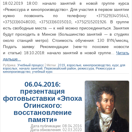
18.02.2019 18:00: начало занятий в новой группе курса
«Режиссура и кинопроизводство». Для участия в первом занятии
нужно позвонить по телефону: +375(29)3405643,
+375(33)6048030, +375(33)6035010, +375(25)5201926. В группе
есть свободные места — к ней можно присоединиться. Занятия
будут проходить в Минске (большинство занятий — в студиях
около станций метро). Стоимость обучения: 130 BYN/месяц.
Подать заявку: Рекомендации (чем-то похожие новости
и статьи): 18.10.2018: начало занятий в новой группе…
Читать
дальше…
Рубрика:
Учебный процесс
|
Метки:
2019
,
взрослые
,
кинопроизводство
,
курс для
взрослых
,
начало занятий
,
Первомайский район
,
режиссура
,
Режиссура и
кинопроизводство
,
учебный курс
06.04.2016:
презентация
фотовыставки «Эпоха
Огинского:
восстановление
памяти»
Дата публикации:
08.04.2016
Дата обновления:
02.03.2020