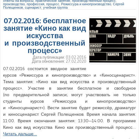
ответы на вопросы
,
практическое занятие
,
производственный процесс
,
производство
,
профессия
,
процесс
,
Режиссура и кинопроизводство
,
Сергей
Полещенков
,
сценарист
,
учебная группа
07.02.2016: бесплатное
занятие «Кино как вид
искусства
и производственный
процесс»
Дата публикации:
03.02.2016
Дата обновления:
27.02.2020
07.02.2016 состоится вводное занятие
курсов «Режиссура и кинопроизводство» и «Киносценарист».
Тема занятия: «Кино как вид искусства и производственный
процесс». Участие в занятии бесплатное и свободное
(по предварительной записи; могут участвовать не только
студенты курсов «Режиссура и кинопроизводство»
и «Киносценарист»). Вести занятие будет режиссёр, драматург
и киносценарист Сергей Полещенков. Время начала занятия:
11:00. Время окончания занятия: 13:30—14:00. В программе
Кино как вид искусства Кино как производственный процесс…
Читать дальше…