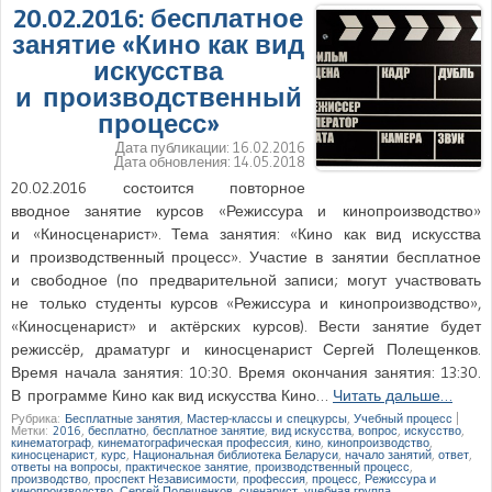
20.02.2016: бесплатное
занятие «Кино как вид
искусства
и производственный
процесс»
Дата публикации:
16.02.2016
Дата обновления:
14.05.2018
20.02.2016 состоится повторное
вводное занятие курсов «Режиссура и кинопроизводство»
и «Киносценарист». Тема занятия: «Кино как вид искусства
и производственный процесс». Участие в занятии бесплатное
и свободное (по предварительной записи; могут участвовать
не только студенты курсов «Режиссура и кинопроизводство»,
«Киносценарист» и актёрских курсов). Вести занятие будет
режиссёр, драматург и киносценарист Сергей Полещенков.
Время начала занятия: 10:30. Время окончания занятия: 13:30.
В программе Кино как вид искусства Кино…
Читать дальше…
Рубрика:
Бесплатные занятия
,
Мастер-классы и спецкурсы
,
Учебный процесс
|
Метки:
2016
,
бесплатно
,
бесплатное занятие
,
вид искусства
,
вопрос
,
искусство
,
кинематограф
,
кинематографическая профессия
,
кино
,
кинопроизводство
,
киносценарист
,
курс
,
Национальная библиотека Беларуси
,
начало занятий
,
ответ
,
ответы на вопросы
,
практическое занятие
,
производственный процесс
,
производство
,
проспект Независимости
,
профессия
,
процесс
,
Режиссура и
кинопроизводство
,
Сергей Полещенков
,
сценарист
,
учебная группа