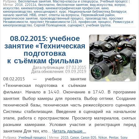
Рубрика:
Бесплатные занятия
,
Мастер-классы и спецкурсы
,
Учебный процесс
|
Метки:
2016
,
220114
,
бесплатно
,
бесплатное занятие
,
вид искусства
,
вопрос
,
искусство
,
кинематограф
,
кинематографическая профессия
,
кино
,
кинопроизводство
,
киносценарист
,
курс
,
Национальная библиотека Беларуси
,
начало занятий
,
НББ
,
ответ
,
ответы на вопросы
,
Первомайский район
,
практическое занятие
,
производственный процесс
,
производство
,
проспект
Независимости
,
проспект Независимости-116
,
профессия
,
процесс
,
Режиссура и
кинопроизводство
,
Сергей Полещенков
,
сценарист
,
учебная группа
08.02.2015: учебное
занятие «Техническая
подготовка
к съёмкам фильма»
Дата публикации:
07.02.2015
Дата обновления:
09.09.2019
08.02.2015 — учебное занятие
«Техническая подготовка к съёмкам
фильма». Начало в 14:40. Окончание в 17:40. В программе
занятия: Выбор камеры для проекта. Выбор оптики. Создание
технической базы, техническая часть режиссёрского сценария.
Системы стабилизации. Введение в сценарий на начальном
этапе, работа с пространством. Просмотр материалов, снятых
разными камерами. Условия участия и регистрация перед
занятием Для тех, кто…
Читать дальше…
Рубрика:
Учебный процесс
|
Метки:
2015
,
Canon
,
Canon EOS
,
Nikon
,
Pentax
,
Sony