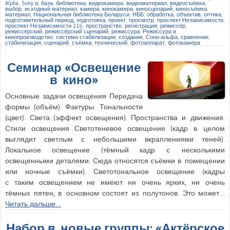
Alpha
,
Sony α
,
база
,
библиотека
,
видеокамера
,
видеоматериал
,
видеосъёмка
,
выбор
,
исходный материал
,
камера
,
кинокамера
,
киносценарий
,
киносъёмка
,
материал
,
Национальная библиотека Беларуси
,
НББ
,
обработка
,
объектив
,
оптика
,
подготовительный период
,
подготовка
,
проект
,
просмотр
,
проспект Независимости
,
проспект Независимости-116
,
пространство
,
регистрация
,
режиссёр
,
режиссёрский
,
режиссёрский сценарий
,
режиссура
,
Режиссура и
кинопроизводство
,
система стабилизации
,
создание
,
Сони-альфа
,
сравнение
,
стабилизация
,
сценарий
,
съёмка
,
технический
,
фотоаппарат
,
фотокамера
Семинар «Освещение
в кино»
Основные задачи освещения Передача
формы (объём). Фактуры. Тональности
(цвет). Света (эффект освещения). Пространства и движения.
Стили освещения Светотеневое освещение (кадр в целом
выглядит светлым с небольшими вкраплениями теней).
Локальное освещение (тёмный кадр с несколькими
освещенными деталями. Сюда относятся съёмки в помещении
или ночные съёмки). Светотональное освещение (кадры
с таким освещением не имеют ни очень ярких, ни очень
тёмных пятен, в основном состоят из полутонов. Это может…
Читать дальше…
Набор в новые группы: «Актёрское