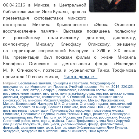
06.04.2016 в Минске, в Центральной
библиотеке имени Янки Купалы, прошла
презентация фотовыставки минского
фотографа Михаила Крыжановского «Эпоха Огинского:
восстановление памяти». Выставка посвящена польскому
и российскому политическому деятелю, дипломату,
композитору Михаилу Клеофасу Огинскому, жившему
на территории современной Беларуси в XVIII и XIX веках.
На презентации был показан фильм о жизни Михаила
Клеофаса Огинского и деятельности фонда «Наследие
М. К. Огинского», поэтесса и журналистка Таиса Трофимова
прочитала 10 своих стихов,…
Читать дальше…
Рубрика:
Бесплатные занятия
,
Концерты и спектакли
,
Международное
сотрудничество
,
Мероприятия
,
Проекты
,
Учебный процесс
|
Метки:
2016
,
220123
,
XIX век
,
XVIII век
,
автор
,
Беларусь
,
библиотека
,
Валентина Костышена
,
восстановление памяти
,
выставка
,
группа актёрского мастерства
,
детская группа
,
дипломат
,
журналистка
,
композитор
,
М. К. Огинский
,
Минск
,
Минская школа
киноискусства
,
минский
,
Михаил Клеофас Огинский
,
Михаил Крыжановский
,
Михаил Шпилевский
,
Наследие М. К. Огинского
,
Огинский
,
педагог
,
политический
деятель
,
полонез ля минор
,
Полонез Огинского
,
польский
,
Польша
,
посвящение
,
поэт
,
поэтесса
,
презентация
,
Принцесса без горошины
,
прозвучала музыка
Огинского
,
Прощание с Родиной
,
пьеса Евгений Тыщук
,
режиссёр
,
Режиссура и
кинопроизводство
,
Речь Посполитая
,
Российская Империя
,
российский
,
Россия
,
Советский район
,
стих
,
сцена
,
съёмка
,
Таиса Трофимова
,
улица Веры Хоружей
,
улица Веры Хоружей-16
,
учащиеся
,
учебный фильм
,
фонда
,
фотовыставка
,
фотограф
,
фрагмент спектакля
,
Центральная библиотека имени Янки Купалы
,
экскурсия
,
экскурсия по выставке
,
Эпоха Огинского
,
Янка Купала