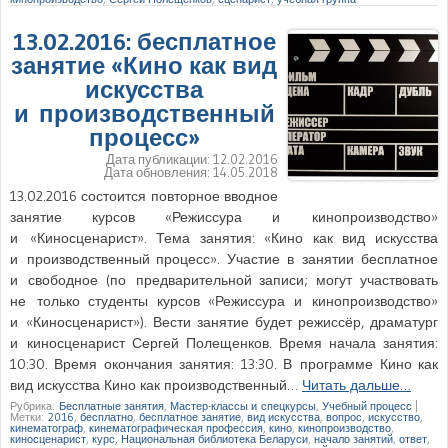
13.02.2016: бесплатное
занятие «Кино как вид
искусства
и производственный
процесс»
Дата публикации:
12.02.2016
Дата обновления:
14.05.2018
13.02.2016 состоится повторное вводное
занятие курсов «Режиссура и кинопроизводство»
и «Киносценарист». Тема занятия: «Кино как вид искусства
и производственный процесс». Участие в занятии бесплатное
и свободное (по предварительной записи; могут участвовать
не только студенты курсов «Режиссура и кинопроизводство»
и «Киносценарист»). Вести занятие будет режиссёр, драматург
и киносценарист Сергей Полещенков. Время начала занятия:
10:30. Время окончания занятия: 13:30. В программе Кино как
вид искусства Кино как производственный…
Читать дальше…
Рубрика:
Бесплатные занятия
,
Мастер-классы и спецкурсы
,
Учебный процесс
|
Метки:
2016
,
бесплатно
,
бесплатное занятие
,
вид искусства
,
вопрос
,
искусство
,
кинематограф
,
кинематографическая профессия
,
кино
,
кинопроизводство
,
киносценарист
,
курс
,
Национальная библиотека Беларуси
,
начало занятий
,
ответ
,