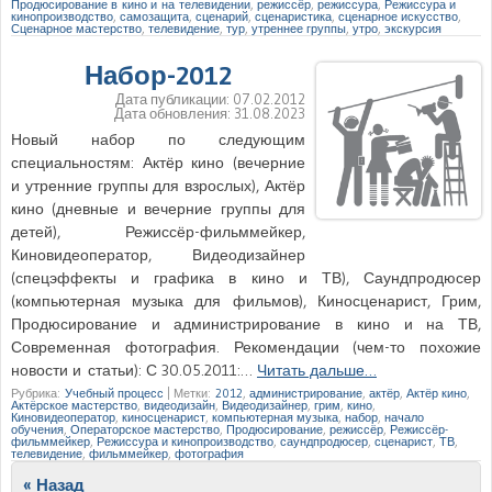
Продюсирование в кино и на телевидении
,
режиссёр
,
режиссура
,
Режиссура и
кинопроизводство
,
самозащита
,
сценарий
,
сценаристика
,
сценарное искусство
,
Сценарное мастерство
,
телевидение
,
тур
,
утреннее группы
,
утро
,
экскурсия
Набор-2012
Дата публикации:
07.02.2012
Дата обновления:
31.08.2023
Новый набор по следующим
специальностям: Актёр кино (вечерние
и утренние группы для взрослых), Актёр
кино (дневные и вечерние группы для
детей), Режиссёр-фильммейкер,
Киновидеоператор, Видеодизайнер
(спецэффекты и графика в кино и ТВ), Саундпродюсер
(компьютерная музыка для фильмов), Киносценарист, Грим,
Продюсирование и администрирование в кино и на ТВ,
Современная фотография. Рекомендации (чем-то похожие
новости и статьи): С 30.05.2011:…
Читать дальше…
Рубрика:
Учебный процесс
|
Метки:
2012
,
администрирование
,
актёр
,
Актёр кино
,
Актёрское мастерство
,
видеодизайн
,
Видеодизайнер
,
грим
,
кино
,
Киновидеоператор
,
киносценарист
,
компьютерная музыка
,
набор
,
начало
обучения
,
Операторское мастерство
,
Продюсирование
,
режиссёр
,
Режиссёр-
фильммейкер
,
Режиссура и кинопроизводство
,
саундпродюсер
,
сценарист
,
ТВ
,
телевидение
,
фильммейкер
,
фотография
Post navigation
« Назад