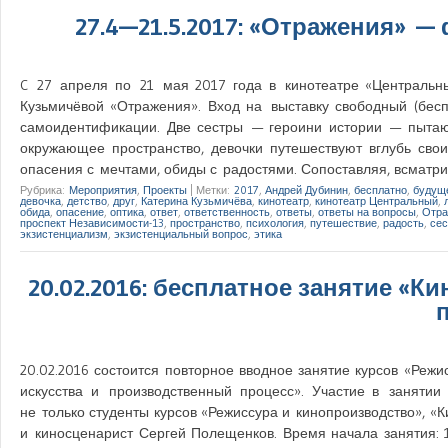
27.4—21.5.2017: «Отражения» 
C 27 апреля по 21 мая 2017 года в кинотеатре «Центральны
Кузьмичёвой «Отражения». Вход на выставку свободный (бесп
самоидентификации. Две сестры — героини истории — пытаю
окружающее пространство, девочки путешествуют вглубь св
опасения с мечтами, обиды с радостями. Сопоставляя, всмат
Рубрика:
Мероприятия
,
Проекты
|
Метки:
2017
,
Андрей Дубинин
,
бесплатно
,
будущ
девочка
,
детство
,
друг
,
Катерина Кузьмичёва
,
кинотеатр
,
кинотеатр Центральный
,
обида
,
опасение
,
оптика
,
ответ
,
ответственность
,
ответы
,
ответы на вопросы
,
Отра
проспект Независимости-13
,
пространство
,
психология
,
путешествие
,
радость
,
сес
экзистенциализм
,
экзистенциальный вопрос
,
этика
20.02.2016: бесплатное занятие «К
20.02.2016 состоится повторное вводное занятие курсов «Режи
искусства и производственный процесс». Участие в занятии
не только студенты курсов «Режиссура и кинопроизводство», «К
и киносценарист Сергей Полещенков. Время начала занятия: 10