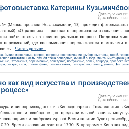
— фотовыставка Катерины Кузьмичёво
Дата публикации
Дата обновления
й» (Минск, проспект Независимости, 13) проходит фотовыставка
латный). «Отражения» — рассказ о переживании взросления, пои
тся найти ответы на экзистенциальные вопросы. По-детски мис
оих переживаний, где воспоминания переплетаются с мыслями о
риваясь…
Читать дальше…
ее
,
бытие
,
взросление
,
вопрос
,
вопросы
,
воспоминание
,
выбор
,
выставка
,
герой
,
героя
личная ответственность
,
личная этика поведения
,
личный выбор
,
мечта
,
мистификация
жение
,
Отражения
,
переживание
,
поведение
,
погружение
,
поиск
,
природа
,
проспект Не
тра
,
сёстры
,
сила
,
стихия
,
фото
,
фотовыставка
,
фотография
,
фотохудожник
,
Централ
ино как вид искусства и производств
процесс»
Дата публикации
Дата обновления
ссура и кинопроизводство» и «Киносценарист». Тема занятия: «Ки
 бесплатное и свободное (по предварительной записи; могут уч
иносценарист» и актёрских курсов). Вести занятие будет режиссёр,
:30. Время окончания занятия: 13:30. В программе Кино как вид