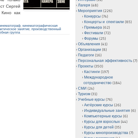
Лагеря
(48)
ист Сергей
Мероприятия
(226)
 Кино как
Конкурсы
(74)
Концерты и спектакли
(85)
кинематограф
,
кинематографическая
Премьера
(62)
актическое занятие
,
производственный
ебная группа
Фестивали
(72)
Форумы
(25)
Объявления
(41)
Организации
(8)
Педагоги
(16)
Персональная эффективность
(7)
Проекты
(350)
Кастинги
(197)
Международное
сотрудничество
(184)
СМИ
(24)
Туризм
(31)
Учебные курсы
(76)
Актёрские курсы
(26)
Индивидуальные занятия
(6)
Компьютерные курсы
(6)
Курсы для взрослых
(44)
Курсы для детей
(35)
Курсы кинопроизводства
(7)