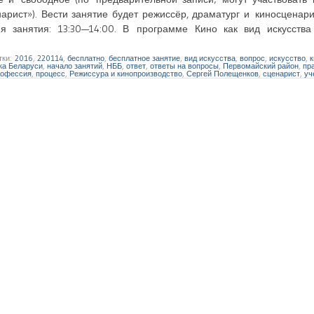
арист»). Вести занятие будет режиссёр, драматург и киносценар
я занятия: 13:30—14:00. В программе Кино как вид искусства
тки:
2016
,
220114
,
бесплатно
,
бесплатное занятие
,
вид искусства
,
вопрос
,
искусство
,
ка Беларуси
,
начало занятий
,
НББ
,
ответ
,
ответы на вопросы
,
Первомайский район
,
пр
рофессия
,
процесс
,
Режиссура и кинопроизводство
,
Сергей Полещенков
,
сценарист
,
уч