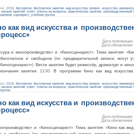
тки:
2016
,
бесплатно
,
бесплатное занятие
,
вид искусства
,
вопрос
,
искусство
,
кинемато
,
начало занятий
,
ответ
,
ответы на вопросы
,
практическое занятие
,
производственный 
ещенков
,
сценарист
,
учебная группа
ино как вид искусства и производств
процесс»
Дата публикации
Дата обновления
ссура и кинопроизводство» и «Киносценарист». Тема занятия: «Ки
 бесплатное и свободное (по предварительной записи; могут уч
«Киносценарист»). Вести занятие будет режиссёр, драматург и кин
кончания занятия: 13:30. В программе Кино как вид искусства
тки:
2016
,
бесплатно
,
бесплатное занятие
,
вид искусства
,
вопрос
,
искусство
,
кинемато
,
начало занятий
,
ответ
,
ответы на вопросы
,
практическое занятие
,
производственный 
 группа
ино как вид искусства и производств
процесс»
Дата публикации
Дата обновления
нопроизводство» и «Киносценарист». Тема занятия: «Кино как вид
е и свободное (по предварительной записи; могут участвовать 