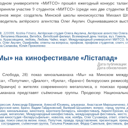
родном университете «МИТСО» прошёл ежегодный конкурс талан
риняли участие 9 студенток «МИТСО» (среди них две студентки В
енов жюри: создатель Минской школы киноискусства Михаил Шп
ководитель актёрского агентства Олег Акулич. Оценивавшиеся вы
8
,
220099
,
Koshka Fitness
,
Актёрская студия Олега Акулича
,
Актёрское агентство Олега
,
Виталина Иванова
,
Витебск
,
Витебский филиал
,
Всемирный день театра
,
вуз
,
Гомель
,
ко
,
Курасовщина
,
любовь
,
Любовь Чайко
,
март
,
Международный университет МИТСО
,
М
н
,
Олег Акулич
,
Орифлейм
,
ответы на вопросы
,
профком
,
профком студентов
,
спитч
,
с
на Силакова
,
Юлия Прокопенко
«Мы» на кинофестивале «Лістапад»
Дата публикации
Дата обновления
кая Слобода, 28): показ киноальманаха «Мы» на Минском межд
а», «Попутчик», «Диалог», «Кукла», «Брачо») белорусских режиссё
рамчук) о жителях современного мегаполиса, о поисках правд
ьманаха представят съёмочные группы. Продюсер: Национальна
грессия
,
Александр Ефремов
,
Алексей Юхимец
,
альманах
,
Анастасия Мирошниченко
,
русское кино
,
Брачо
,
Вадим Гайдуковский
,
Валерий Шушкевич
,
вопрос
,
город
,
группа
,
кино
,
киноальманах
,
кинотеатр
,
кинотеатр Беларусь
,
кинофестиваль
,
Кирилл Ерохин
,
к
Зыщик
,
мегаполис
,
Международный кинофестиваль
,
международный фестиваль
,
место
ая киностудия «Беларусьфильм»
,
новелла
,
нож
,
ноябрь
,
Олег Сухамера
,
ответ
,
ответ
вды
,
поиск смысла жизни
,
показ
,
Попутчик
,
правда
,
представление
,
презентация
,
прем
,
сострадание
,
съёмочная группа
,
Татьяна Рожавская
,
Фёдор Савельев
,
фестиваль
,
фи