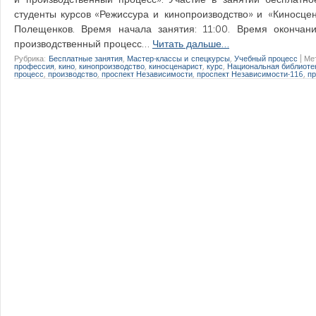
студенты курсов «Режиссура и кинопроизводство» и «Киносцен
Полещенков. Время начала занятия: 11:00. Время окончани
производственный процесс…
Читать дальше…
Рубрика:
Бесплатные занятия
,
Мастер-классы и спецкурсы
,
Учебный процесс
|
Ме
профессия
,
кино
,
кинопроизводство
,
киносценарист
,
курс
,
Национальная библиоте
процесс
,
производство
,
проспект Независимости
,
проспект Независимости-116
,
п