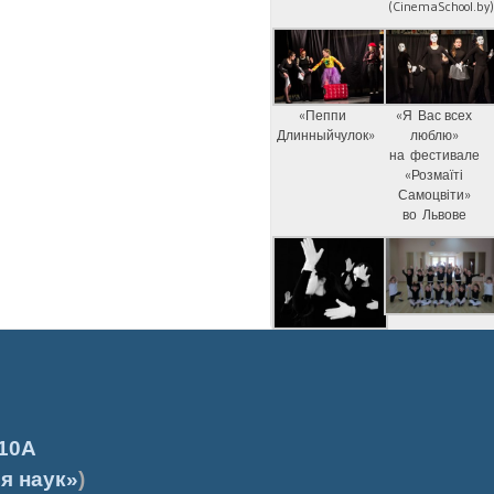
(CinemaSchool.by
«Пеппи
«Я Вас всех
Длинныйчулок»
люблю»
на фестивале
«Розмаїті
Самоцвіти»
во Львове
10А
я наук»
)