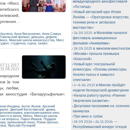
международного кинофестиваля
тов «Мисс
«Лiстапад»
итебского
Новый авторский курс Игоря
илевский,
Ленёва — «Ораторское искусство,
ступления…
техники речи и актёрское
мастерство»
24.09.2025: в Могилёве начался
 Акулича
,
Анна Вискушенко
,
Анна Славук
,
Гомельский филиал
,
девушка
,
дефиле
,
фестиваль анимационных
инск
,
Минская школа киноискусства
,
Мисс
фильмов «Анимаёвка»
тудент
,
студентка
,
сцена
,
талант
,
18.09.2025 в минском кинотеатр
«Москва» прошла премьера
«Классной»
Новый курс театральной
:
07.11.2017
:
31.08.2023
режиссуры: «Основы режиссуры.
Анализ пьесы и замысел
ународном
спектакля»
ров (в том
1—6.04.2025 в Минске пройдёт
ы, любви,
неделя белорусской драматургии
я киностудия «Беларусьфильм».
Начала работу группа «Раннее
творческое развитие»
Досуговая программа на осенних
Анна Инодина
,
Антон Жуков
,
Арсений
диалог
,
Дмитрий Богославский
,
драма
,
каникулах
ороткометражка
,
короткометражное кино
,
,
место в жизни
,
Минск
,
Минская школа
Про кино и собак
ы на вопросы
,
Павел Иванов
,
Подарок
16.09.2024—24.11.2024 —
ьера
,
премьерный показ
,
Роман Шитько
,
льм
,
Ярослав Русецкий
Республиканский конкурс чтецов