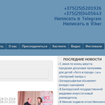
+375(25)5201926
+375(29)3405643
Написать в Telegram
Написать в Viber
ать
О нас
Присоединиться
Кастинги
Видео
Фестивали
ПОСЛЕДНИЕ НОВОСТИ
С июня по конец августа:
городская досуговая программа
для детей «Лето в городе» (aka
«Актёрский лагерь»)
Беларусьфильм объявляет
конкурс сценариев
В Белорусской государственной
академии искусств новый
руководитель
:
28.03.2018
08.03.2020
В Минске подвели итоги Минског