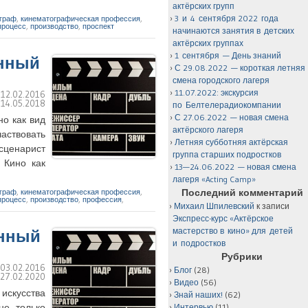
актёрских групп
3 и 4 сентября 2022 года
граф
,
кинематографическая профессия
,
процесс
,
производство
,
проспект
начинаются занятия в детских
актёрских группах
1 сентября — День знаний
енный
С 29.08.2022 — короткая летняя
смена городского лагеря
11.07.2022: экскурсия
:
12.02.2016
:
14.05.2018
по Белтелерадиокомпании
С 27.06.2022 — новая смена
но как вид
актёрского лагеря
аствовать
Летняя субботняя актёрская
осценарист
группа старших подростков
 Кино как
13—24.06.2022 — новая смена
лагеря «Acting Camp»
Последний комментарий
граф
,
кинематографическая профессия
,
процесс
,
производство
,
профессия
,
Михаил Шпилевский
к записи
Экспресс-курс «Актёрское
мастерство в кино» для детей
енный
и подростков
Рубрики
:
03.02.2016
Блог
(28)
:
27.02.2020
Видео
(56)
 искусства
Знай наших!
(62)
не только
Интервью
(11)