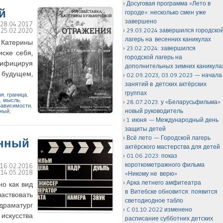
Досуговая программа «Лето в
й
городе»: несколько смен уже
завершено
:
28.04.2017
:
25.02.2020
29.03.2024 завершился городско
лагерь на весенних каникулах
 Катерины
23.02.2024: завершился
ске себя,
городской лагерь на
тифицируя
дополнительных зимних каникула
 будущем,
02.09.2023, 03.09.2023 — начала
занятий в детских актёрских
группах
ня
,
граница
,
,
мысль
,
28.07.2023: у «Беларусьфильма»
зависимости
,
новый руководитель
ьный
,
1 июня — Международный день
защиты детей
Всё лето — Городской лагерь
енный
актёрского мастерства для детей
01.06.2023: показ
короткометражного фильма
:
16.02.2016
:
14.05.2018
«Никому не верю»
Арка летнего амфитеатра
но как вид
в Витебске обновится: появится
аствовать
светодиодное табло
 драматург
C 01.10.2022 изменено
 искусства
расписание субботних детских