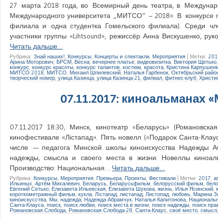
27 марта 2018 года, во Всемирный день театра, в Междуна
Международного университета „МИТСО“ – 2018». В конкурсе п
филиала и одна студентка Гомельского филиала). Среди чл
участники группы «Lihtsound», режиссёр Анна Вискушенко, ру
Читать дальше…
Рубрика:
Знай наших!
,
Конкурсы
,
Концерты и спектакли
,
Мероприятия
|
Метки:
201
Арина Моторович
,
БРСМ
,
Весна
,
вечернее платье
,
видеовизитка
,
Виктория Щетько
конкурс
,
конкурс красоты
,
конкурс талантов
,
костюм
,
красота
,
Кристина Карпушен
МИТСО 2018
,
МИТСО
,
Михаил Шпилевский
,
Наталья Гарбенок
,
Октябрьский райо
творческий номер
,
улица Казинца
,
улица Казинца-21
,
филиал
,
фитнес-клуб
,
Христи
07.11.2017: киноальманах 
07.11.2017 18:30, Минск, кинотеатр «Беларусь» (Романовс
кинофестивале «Лістапад». Пять новелл («Подарок Санта-Клаус
числе — педагога Минской школы киноискусства Надежды Аб
надежды, смысла и своего места в жизни. Новеллы киноал
Производство: Национальная…
Читать дальше…
Рубрика:
Конкурсы
,
Мероприятия
,
Премьера
,
Проекты
,
Фестивали
|
Метки:
2017
,
а
Ильиных
,
Артём Михалевич
,
Беларусь
,
Беларусьфильм
,
белорусский фильм
,
бело
Евгений Сетько
,
Елизавета Ильевская
,
Елизавета Шукова
,
жизнь
,
Илья Ясинский
,
короткометражный фильм
,
кукла
,
Лiстапад
,
листапад
,
Листопад
,
любовь
,
Марина 
киноискусства
,
Мы
,
надежда
,
Надежда Абрамчук
,
Наталья Капитонова
,
Национальн
Санта-Клауса
,
поиск
,
поиск любви
,
поиск места в жизни
,
поиск надежды
,
поиск пра
Романовская Слобода
,
Романовская Слобода-28
,
Санта-Клаус
,
своё место
,
смысл