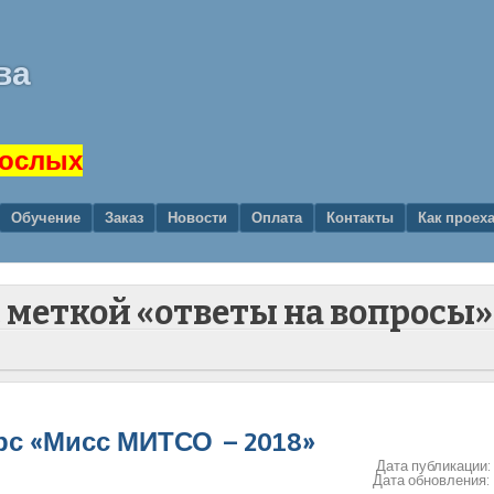
ва
рослых
Обучение
Заказ
Новости
Оплата
Контакты
Как проех
с меткой «ответы на вопросы»
урс «Мисс МИТСО – 2018»
Дата публикации
Дата обновления: