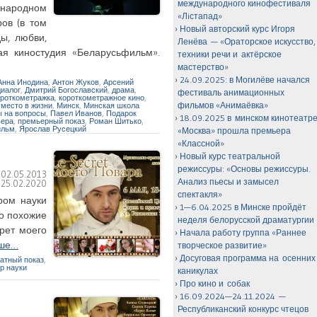
международного кинофестиваля
ународном
«Лiстапад»
ров (в том
Новый авторский курс Игоря
ы, любви,
Ленёва — «Ораторское искусство,
я киностудия «Беларусьфильм».
техники речи и актёрское
мастерство»
24.09.2025: в Могилёве начался
Анна Инодина
,
Антон Жуков
,
Арсений
диалог
,
Дмитрий Богославский
,
драма
,
фестиваль анимационных
ороткометражка
,
короткометражное кино
,
фильмов «Анимаёвка»
,
место в жизни
,
Минск
,
Минская школа
ы на вопросы
,
Павел Иванов
,
Подарок
18.09.2025 в минском кинотеатр
ьера
,
премьерный показ
,
Роман Шитько
,
льм
,
Ярослав Русецкий
«Москва» прошла премьера
«Классной»
Новый курс театральной
режиссуры: «Основы режиссуры.
:
02.05.2013
Анализ пьесы и замысел
:
25.02.2020
спектакля»
ром науки
1—6.04.2025 в Минске пройдёт
то похожие
неделя белорусской драматургии
рет моего
Начала работу группа «Раннее
ьше…
творческое развитие»
Досуговая программа на осенних
атный показ
,
р науки
каникулах
Про кино и собак
16.09.2024—24.11.2024 —
Республиканский конкурс чтецов