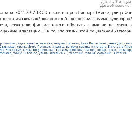
Дата публикации
Дата обновления
ится 30.11.2012 18:00 в кинотеатре «Пионер» (Минск, улица Энге
о почти музыкальной красоте этой профессии. Помимо кулинарной
сти, создатели фильма хотели обратить внимание на жизнь 
оценную адаптацию. На то, что жизнь этой социальной категор
рское кино
,
адаптация
,
активность
,
Андрей Тищенко
,
Анна Вискушенко
,
Анна Дятлова
,
Ставицкая
,
жизнь
,
Игорь Поляков
,
инвалид
,
история повара
,
кинотеатр
,
Кинотеатр Пио
лег Янковский
,
Ольга Богушиньска
,
Павел Дубринский
,
Пионер
,
повар
,
показ
,
премьер
трейлер
,
улица Энгельса
,
улица Энгельса-20
,
участник
,
фильм
,
художник
,
Энгельса