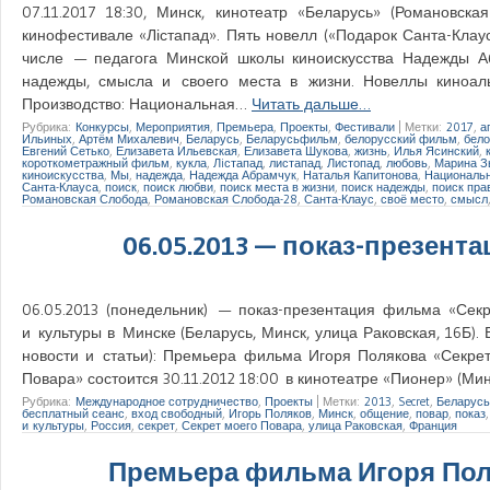
07.11.2017 18:30, Минск, кинотеатр «Беларусь» (Романовс
кинофестивале «Лістапад». Пять новелл («Подарок Санта-Клаус
числе — педагога Минской школы киноискусства Надежды Аб
надежды, смысла и своего места в жизни. Новеллы киноал
Производство: Национальная…
Читать дальше…
Рубрика:
Конкурсы
,
Мероприятия
,
Премьера
,
Проекты
,
Фестивали
|
Метки:
2017
,
а
Ильиных
,
Артём Михалевич
,
Беларусь
,
Беларусьфильм
,
белорусский фильм
,
бело
Евгений Сетько
,
Елизавета Ильевская
,
Елизавета Шукова
,
жизнь
,
Илья Ясинский
,
короткометражный фильм
,
кукла
,
Лiстапад
,
листапад
,
Листопад
,
любовь
,
Марина 
киноискусства
,
Мы
,
надежда
,
Надежда Абрамчук
,
Наталья Капитонова
,
Национальн
Санта-Клауса
,
поиск
,
поиск любви
,
поиск места в жизни
,
поиск надежды
,
поиск пра
Романовская Слобода
,
Романовская Слобода-28
,
Санта-Клаус
,
своё место
,
смысл
06.05.2013 — показ-презент
06.05.2013 (понедельник) — показ-презентация фильма «Сек
и культуры в Минске (Беларусь, Минск, улица Раковская, 16Б)
новости и статьи): Премьера фильма Игоря Полякова «Секре
Повара» состоится 30.11.2012 18:00 в кинотеатре «Пионер» (Ми
Рубрика:
Международное сотрудничество
,
Проекты
|
Метки:
2013
,
Secret
,
Беларусь
бесплатный сеанс
,
вход свободный
,
Игорь Поляков
,
Минск
,
общение
,
повар
,
показ
и культуры
,
Россия
,
секрет
,
Секрет моего Повара
,
улица Раковская
,
Франция
Премьера фильма Игоря Поля