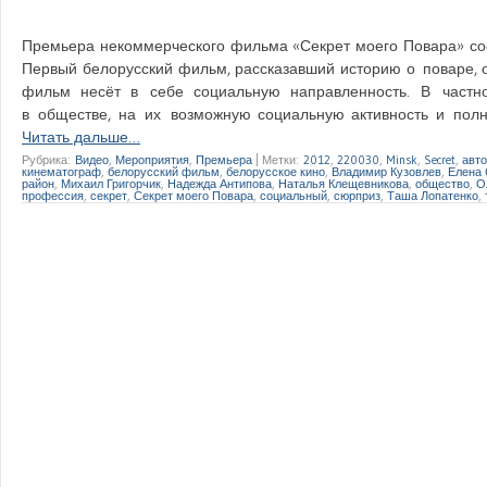
Премьера некоммерческого фильма «Секрет моего Повара» состо
Первый белорусский фильм, рассказавший историю о поваре, 
фильм несёт в себе социальную направленность. В частно
в обществе, на их возможную социальную активность и полн
Читать дальше…
Рубрика:
Видео
,
Мероприятия
,
Премьера
|
Метки:
2012
,
220030
,
Minsk
,
Secret
,
авто
кинематограф
,
белорусский фильм
,
белорусское кино
,
Владимир Кузовлев
,
Елена 
район
,
Михаил Григорчик
,
Надежда Антипова
,
Наталья Клещевникова
,
общество
,
О
профессия
,
секрет
,
Секрет моего Повара
,
социальный
,
сюрприз
,
Таша Лопатенко
,