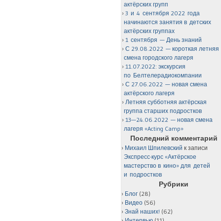
актёрских групп
3 и 4 сентября 2022 года
начинаются занятия в детских
актёрских группах
1 сентября — День знаний
С 29.08.2022 — короткая летняя
смена городского лагеря
11.07.2022: экскурсия
по Белтелерадиокомпании
С 27.06.2022 — новая смена
актёрского лагеря
Летняя субботняя актёрская
группа старших подростков
13—24.06.2022 — новая смена
лагеря «Acting Camp»
Последний комментарий
Михаил Шпилевский
к записи
Экспресс-курс «Актёрское
мастерство в кино» для детей
и подростков
Рубрики
Блог
(28)
Видео
(56)
Знай наших!
(62)
Интервью
(11)