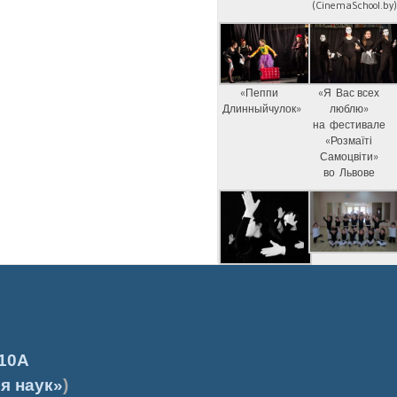
(CinemaSchool.by
«Пеппи
«Я Вас всех
Длинныйчулок»
люблю»
на фестивале
«Розмаїті
Самоцвіти»
во Львове
10А
я наук»
)