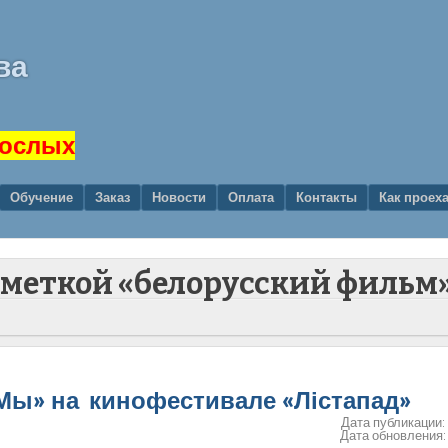
ва
рослых
Обучение
Заказ
Новости
Оплата
Контакты
Как проех
с меткой «белорусский фильм
«Мы» на кинофестивале «Лістапад»
Дата публикации
Дата обновления