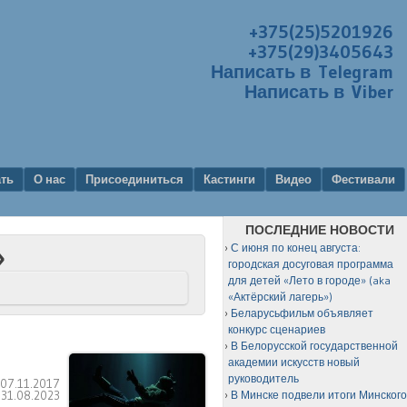
+375(25)5201926
+375(29)3405643
Написать в Telegram
Написать в Viber
ать
О нас
Присоединиться
Кастинги
Видео
Фестивали
ПОСЛЕДНИЕ НОВОСТИ
С июня по конец августа:
»
городская досуговая программа
для детей «Лето в городе» (aka
«Актёрский лагерь»)
Беларусьфильм объявляет
конкурс сценариев
В Белорусской государственной
академии искусств новый
руководитель
:
07.11.2017
:
31.08.2023
В Минске подвели итоги Минског