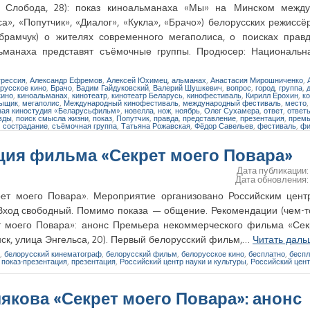
кая Слобода, 28): показ киноальманаха «Мы» на Минском межд
а», «Попутчик», «Диалог», «Кукла», «Брачо») белорусских режиссё
рамчук) о жителях современного мегаполиса, о поисках правд
ьманаха представят съёмочные группы. Продюсер: Национальна
грессия
,
Александр Ефремов
,
Алексей Юхимец
,
альманах
,
Анастасия Мирошниченко
,
русское кино
,
Брачо
,
Вадим Гайдуковский
,
Валерий Шушкевич
,
вопрос
,
город
,
группа
,
кино
,
киноальманах
,
кинотеатр
,
кинотеатр Беларусь
,
кинофестиваль
,
Кирилл Ерохин
,
к
Зыщик
,
мегаполис
,
Международный кинофестиваль
,
международный фестиваль
,
место
ая киностудия «Беларусьфильм»
,
новелла
,
нож
,
ноябрь
,
Олег Сухамера
,
ответ
,
ответ
вды
,
поиск смысла жизни
,
показ
,
Попутчик
,
правда
,
представление
,
презентация
,
прем
,
сострадание
,
съёмочная группа
,
Татьяна Рожавская
,
Фёдор Савельев
,
фестиваль
,
фи
ация фильма «Секрет моего Повара»
Дата публикации
Дата обновления
рет моего Повара». Мероприятие организовано Российским цент
. Вход свободный. Помимо показа — общение. Рекомендации (чем-
т моего Повара»: анонс Премьера некоммерческого фильма «Сек
нск, улица Энгельса, 20). Первый белорусский фильм,…
Читать дал
,
белорусский кинематограф
,
белорусский фильм
,
белорусское кино
,
бесплатно
,
беспл
,
показ-презентация
,
презентация
,
Российский центр науки и культуры
,
Российский цент
кова «Секрет моего Повара»: анонс