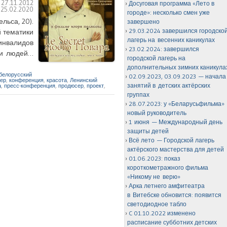
:
27.11.2012
Досуговая программа «Лето в
:
25.02.2020
городе»: несколько смен уже
льса, 20).
завершено
29.03.2024 завершился городско
 тематики
лагерь на весенних каникулах
инвалидов
23.02.2024: завершился
ии людей…
городской лагерь на
дополнительных зимних каникула
белорусский
02.09.2023, 03.09.2023 — начала
нер
,
конференция
,
красота
,
Ленинский
занятий в детских актёрских
а
,
пресс-конференция
,
продюсер
,
проект
,
группах
28.07.2023: у «Беларусьфильма»
новый руководитель
1 июня — Международный день
защиты детей
Всё лето — Городской лагерь
актёрского мастерства для детей
01.06.2023: показ
короткометражного фильма
«Никому не верю»
Арка летнего амфитеатра
в Витебске обновится: появится
светодиодное табло
C 01.10.2022 изменено
расписание субботних детских