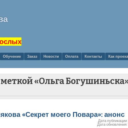
ва
рослых
Обучение
Заказ
Новости
Оплата
Контакты
Как проех
с меткой «Ольга Богушиньска
кова «Секрет моего Повара»: анонс
Дата публикации
Дата обновления