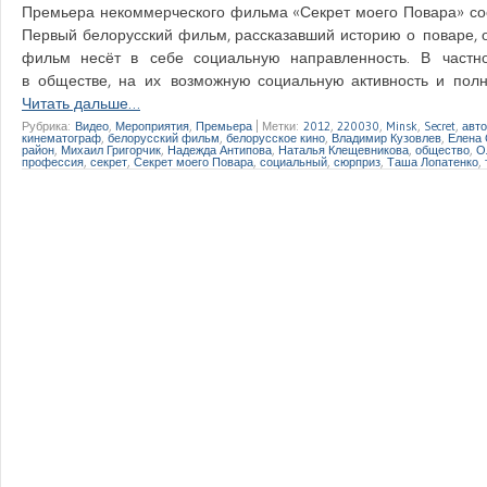
Премьера некоммерческого фильма «Секрет моего Повара» состо
Первый белорусский фильм, рассказавший историю о поваре, 
фильм несёт в себе социальную направленность. В частно
в обществе, на их возможную социальную активность и полн
Читать дальше…
Рубрика:
Видео
,
Мероприятия
,
Премьера
|
Метки:
2012
,
220030
,
Minsk
,
Secret
,
авто
кинематограф
,
белорусский фильм
,
белорусское кино
,
Владимир Кузовлев
,
Елена 
район
,
Михаил Григорчик
,
Надежда Антипова
,
Наталья Клещевникова
,
общество
,
О
профессия
,
секрет
,
Секрет моего Повара
,
социальный
,
сюрприз
,
Таша Лопатенко
,