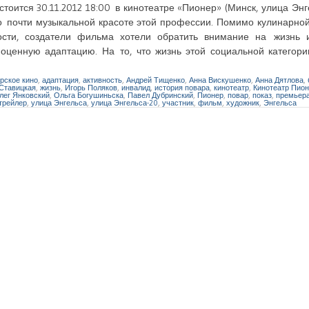
ится 30.11.2012 18:00 в кинотеатре «Пионер» (Минск, улица Энге
о почти музыкальной красоте этой профессии. Помимо кулинарной
сти, создатели фильма хотели обратить внимание на жизнь 
оценную адаптацию. На то, что жизнь этой социальной категор
рское кино
,
адаптация
,
активность
,
Андрей Тищенко
,
Анна Вискушенко
,
Анна Дятлова
,
Ставицкая
,
жизнь
,
Игорь Поляков
,
инвалид
,
история повара
,
кинотеатр
,
Кинотеатр Пио
лег Янковский
,
Ольга Богушиньска
,
Павел Дубринский
,
Пионер
,
повар
,
показ
,
премьер
трейлер
,
улица Энгельса
,
улица Энгельса-20
,
участник
,
фильм
,
художник
,
Энгельса