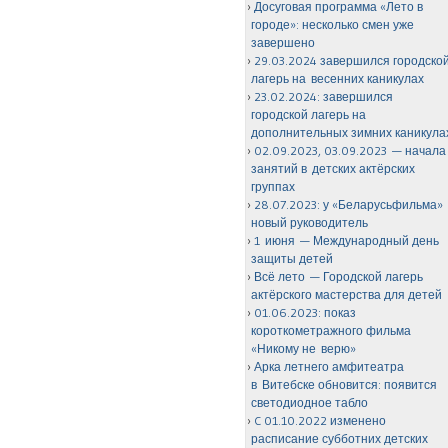
Досуговая программа «Лето в
городе»: несколько смен уже
завершено
29.03.2024 завершился городско
лагерь на весенних каникулах
23.02.2024: завершился
городской лагерь на
дополнительных зимних каникула
02.09.2023, 03.09.2023 — начала
занятий в детских актёрских
группах
28.07.2023: у «Беларусьфильма»
новый руководитель
1 июня — Международный день
защиты детей
Всё лето — Городской лагерь
актёрского мастерства для детей
01.06.2023: показ
короткометражного фильма
«Никому не верю»
Арка летнего амфитеатра
в Витебске обновится: появится
светодиодное табло
C 01.10.2022 изменено
расписание субботних детских