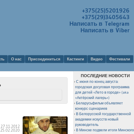
+375(25)5201926
+375(29)3405643
Написать в Telegram
Написать в Viber
ать
О нас
Присоединиться
Кастинги
Видео
Фестивали
ПОСЛЕДНИЕ НОВОСТИ
С июня по конец августа:
»
городская досуговая программа
для детей «Лето в городе» (aka
«Актёрский лагерь»)
Беларусьфильм объявляет
конкурс сценариев
В Белорусской государственной
академии искусств новый
руководитель
:
27.11.2012
:
25.02.2020
В Минске подвели итоги Минског