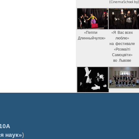
(CinemaSchool.by
«Пеппи
«Я Вас всех
Длинныйчулок»
люблю»
на фестивале
«Розмаїті
Самоцвіти»
во Львове
10А
я наук»
)