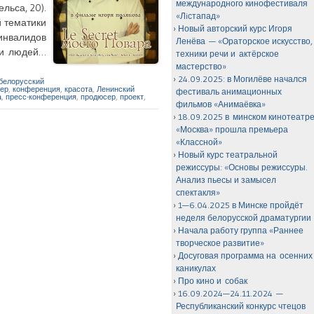
международного кинофестиваля
льса, 20).
«Лiстапад»
 тематики
Новый авторский курс Игоря
инвалидов
Ленёва — «Ораторское искусство,
ии людей…
техники речи и актёрское
мастерство»
24.09.2025: в Могилёве начался
белорусский
нер
,
конференция
,
красота
,
Ленинский
фестиваль анимационных
а
,
пресс-конференция
,
продюсер
,
проект
,
фильмов «Анимаёвка»
18.09.2025 в минском кинотеатр
«Москва» прошла премьера
«Классной»
Новый курс театральной
режиссуры: «Основы режиссуры.
Анализ пьесы и замысел
спектакля»
1—6.04.2025 в Минске пройдёт
неделя белорусской драматургии
Начала работу группа «Раннее
творческое развитие»
Досуговая программа на осенних
каникулах
Про кино и собак
16.09.2024—24.11.2024 —
Республиканский конкурс чтецов