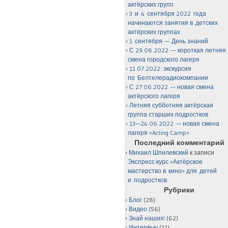
актёрских групп
3 и 4 сентября 2022 года
начинаются занятия в детских
актёрских группах
1 сентября — День знаний
С 29.08.2022 — короткая летняя
смена городского лагеря
11.07.2022: экскурсия
по Белтелерадиокомпании
С 27.06.2022 — новая смена
актёрского лагеря
Летняя субботняя актёрская
группа старших подростков
13—24.06.2022 — новая смена
лагеря «Acting Camp»
Последний комментарий
Михаил Шпилевский
к записи
Экспресс-курс «Актёрское
мастерство в кино» для детей
и подростков
Рубрики
Блог
(28)
Видео
(56)
Знай наших!
(62)
Интервью
(11)