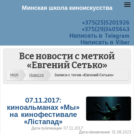
Минская школа киноискусства
+375(25)5201926
Перейти к содержанию
Меню
+375(29)3405643
Написать в Telegram
Написать в Viber
Все новости с меткой
«Евгений Сетько»
МШК
Новости
Записи с тегом «Евгений Сетько»
07.11.2017:
киноальманах «Мы»
на кинофестивале
«Лістапад»
Дата публикации:
07.11.2017
Дата обновления:
31.08.2023