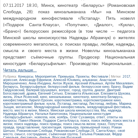
07.11.2017 18:30, Минск, кинотеатр «Беларусь» (Романовская
Слобода, 28): показ киноальманаха «Мы» на Минском
международном кинофестивале «Лістапад». Пять новелл
(«Подарок Санта-Клауса», «Попутчик», «Диалог», «Кукла»,
«Брачо») белорусских режиссёров (в том числе — педагога
Минской школы киноискусства Надежды Абрамчук) о жителях
современного мегаполиса, о поисках правды, любви, надежды,
смысла и своего места в жизни. Новеллы киноальманаха
представят съёмочные группы. Продюсер: Национальная
киностудия «Беларусьфильм». Производство: Национальная…
Читать дальше…
Рубрика:
Конкурсы
,
Мероприятия
,
Премьера
,
Проекты
,
Фестивали
|
Метки:
2017
,
агрессия
,
Александр Ефремов
,
Алексей Юхимец
,
альманах
,
Анастасия
Мирошниченко
,
Анна Инодина
,
Антон Жуков
,
Арсений Ильиных
,
Артём Михалевич
,
Беларусь
,
Беларусьфильм
,
белорусский фильм
,
белорусское кино
,
Брачо
,
Вадим
Гайдуковский
,
Валерий Шушкевич
,
вопрос
,
город
,
группа
,
диалог
,
Дмитрий
Богославский
,
драма
,
Евгений Сетько
,
Елизавета Ильевская
,
Елизавета Шукова
,
жизнь
,
Илья Ясинский
,
кино
,
киноальманах
,
кинотеатр
,
кинотеатр Беларусь
,
кинофестиваль
,
Кирилл Ерохин
,
короткометражка
,
короткометражное кино
,
короткометражный фильм
,
кукла
,
Лiстапад
,
листапад
,
Листопад
,
любовь
,
Марина
Зыщик
,
мегаполис
,
Международный кинофестиваль
,
международный фестиваль
,
место
,
место в жизни
,
Минск
,
Минская школа киноискусства
,
Мы
,
надежда
,
Надежда Абрамчук
,
Наталья Капитонова
,
Национальная киностудия
«Беларусьфильм»
,
новелла
,
нож
,
ноябрь
,
Олег Сухамера
,
ответ
,
ответы на
вопросы
,
Павел Иванов
,
Подарок Санта-Клауса
,
поиск
,
поиск любви
,
поиск места в
жизни
,
поиск надежды
,
поиск правды
,
поиск смысла жизни
,
показ
,
Попутчик
,
правда
,
представление
,
презентация
,
премьера
,
премьерный показ
,
Роман
Шитько
,
Романовская Слобода
,
Романовская Слобода-28
,
Санта-Клаус
,
своё
место
,
смысл
,
сострадание
,
съёмочная группа
,
Татьяна Рожавская
,
Фёдор
Савельев
,
фестиваль
,
фильм
,
Ярослав Русецкий