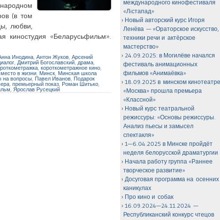
международного кинофестиваля
ународном
«Лiстапад»
ров (в том
Новый авторский курс Игоря
ы, любви,
Ленёва — «Ораторское искусство,
я киностудия «Беларусьфильм».
техники речи и актёрское
мастерство»
24.09.2025: в Могилёве начался
Анна Инодина
,
Антон Жуков
,
Арсений
диалог
,
Дмитрий Богославский
,
драма
,
фестиваль анимационных
ороткометражка
,
короткометражное кино
,
фильмов «Анимаёвка»
,
место в жизни
,
Минск
,
Минская школа
ы на вопросы
,
Павел Иванов
,
Подарок
18.09.2025 в минском кинотеатр
ьера
,
премьерный показ
,
Роман Шитько
,
льм
,
Ярослав Русецкий
«Москва» прошла премьера
«Классной»
Новый курс театральной
режиссуры: «Основы режиссуры.
Анализ пьесы и замысел
спектакля»
1—6.04.2025 в Минске пройдёт
неделя белорусской драматургии
Начала работу группа «Раннее
творческое развитие»
Досуговая программа на осенних
каникулах
Про кино и собак
16.09.2024—24.11.2024 —
Республиканский конкурс чтецов