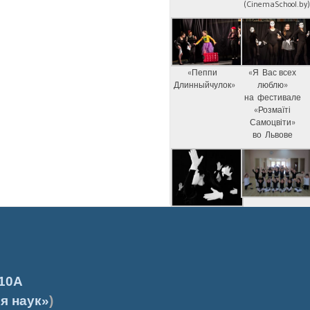
(CinemaSchool.by
«Пеппи
«Я Вас всех
Длинныйчулок»
люблю»
на фестивале
«Розмаїті
Самоцвіти»
во Львове
10А
я наук»
)