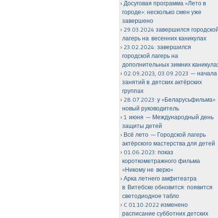
Досуговая программа «Лето в
городе»: несколько смен уже
завершено
29.03.2024 завершился городско
лагерь на весенних каникулах
23.02.2024: завершился
городской лагерь на
дополнительных зимних каникула
02.09.2023, 03.09.2023 — начала
занятий в детских актёрских
группах
28.07.2023: у «Беларусьфильма»
новый руководитель
1 июня — Международный день
защиты детей
Всё лето — Городской лагерь
актёрского мастерства для детей
01.06.2023: показ
короткометражного фильма
«Никому не верю»
Арка летнего амфитеатра
в Витебске обновится: появится
светодиодное табло
C 01.10.2022 изменено
расписание субботних детских