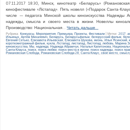
07.11.2017 18:30, Минск, кинотеатр «Беларусь» (Романовс
кинофестивале «Лістапад». Пять новелл («Подарок Санта-Клаус
числе — педагога Минской школы киноискусства Надежды Аб
надежды, смысла и своего места в жизни. Новеллы киноал
Производство: Национальная…
Читать дальше…
Рубрика:
Конкурсы
,
Мероприятия
,
Премьера
,
Проекты
,
Фестивали
|
Метки:
2017
,
а
Ильиных
,
Артём Михалевич
,
Беларусь
,
Беларусьфильм
,
белорусский фильм
,
бело
Евгений Сетько
,
Елизавета Ильевская
,
Елизавета Шукова
,
жизнь
,
Илья Ясинский
,
короткометражный фильм
,
кукла
,
Лiстапад
,
листапад
,
Листопад
,
любовь
,
Марина 
киноискусства
,
Мы
,
надежда
,
Надежда Абрамчук
,
Наталья Капитонова
,
Национальн
Санта-Клауса
,
поиск
,
поиск любви
,
поиск места в жизни
,
поиск надежды
,
поиск пра
Романовская Слобода
,
Романовская Слобода-28
,
Санта-Клаус
,
своё место
,
смысл