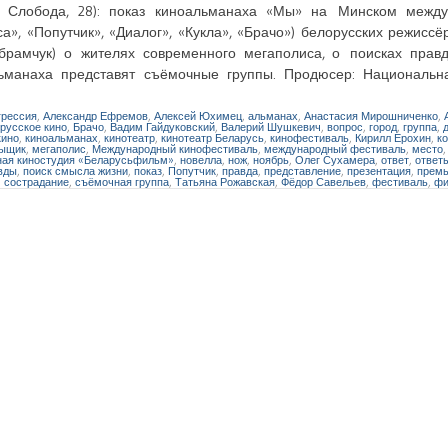
кая Слобода, 28): показ киноальманаха «Мы» на Минском межд
а», «Попутчик», «Диалог», «Кукла», «Брачо») белорусских режиссё
рамчук) о жителях современного мегаполиса, о поисках правд
ьманаха представят съёмочные группы. Продюсер: Национальна
грессия
,
Александр Ефремов
,
Алексей Юхимец
,
альманах
,
Анастасия Мирошниченко
,
русское кино
,
Брачо
,
Вадим Гайдуковский
,
Валерий Шушкевич
,
вопрос
,
город
,
группа
,
кино
,
киноальманах
,
кинотеатр
,
кинотеатр Беларусь
,
кинофестиваль
,
Кирилл Ерохин
,
к
Зыщик
,
мегаполис
,
Международный кинофестиваль
,
международный фестиваль
,
место
ая киностудия «Беларусьфильм»
,
новелла
,
нож
,
ноябрь
,
Олег Сухамера
,
ответ
,
ответ
вды
,
поиск смысла жизни
,
показ
,
Попутчик
,
правда
,
представление
,
презентация
,
прем
,
сострадание
,
съёмочная группа
,
Татьяна Рожавская
,
Фёдор Савельев
,
фестиваль
,
фи