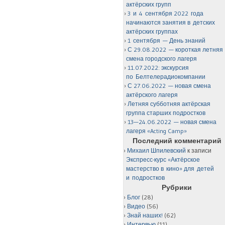
актёрских групп
3 и 4 сентября 2022 года
начинаются занятия в детских
актёрских группах
1 сентября — День знаний
С 29.08.2022 — короткая летняя
смена городского лагеря
11.07.2022: экскурсия
по Белтелерадиокомпании
С 27.06.2022 — новая смена
актёрского лагеря
Летняя субботняя актёрская
группа старших подростков
13—24.06.2022 — новая смена
лагеря «Acting Camp»
Последний комментарий
Михаил Шпилевский
к записи
Экспресс-курс «Актёрское
мастерство в кино» для детей
и подростков
Рубрики
Блог
(28)
Видео
(56)
Знай наших!
(62)
Интервью
(11)