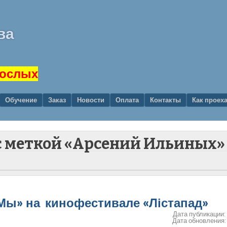
ва
рослых
Обучение
Заказ
Новости
Оплата
Контакты
Как проех
 с меткой «Арсений Ильиных»
«Мы» на кинофестивале «Лістапад»
Дата публикации
Дата обновления