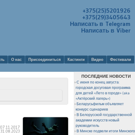
+375(25)5201926
+375(29)3405643
Написать в Telegram
Написать в Viber
ать
О нас
Присоединиться
Кастинги
Видео
Фестивали
ПОСЛЕДНИЕ НОВОСТИ
С июня по конец августа:
городская досуговая программа
для детей «Лето в городе» (aka
«Актёрский лагерь»)
Беларусьфильм объявляет
конкурс сценариев
В Белорусской государственной
академии искусств новый
руководитель
:
07.11.2017
:
31.08.2023
В Минске подвели итоги Минског