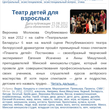
Центральный
,
экзистенциализм
,
экзистенциальный вопрос
,
этика
Театр детей для
взрослых
Дата публикации:
15.08.2012
Дата обновления:
17.06.2020
Вероника Молокова Опубликовано
14 мая 2012 г. на сайте «Театральная
Беларусь» 6 мая на малой сцене Республиканского театра
белорусской драматургии прошёл премьерный показ спектакля
«Планета детей». Постановка — своеобразный творческий
эксперимент Евгения Исаченко и Анны Мишутиной,
преподавателей Минской киношколы-студии, который они
провели для совершенствования профессиональных навыков
своих учеников, юных слушателей курсов актёрского
мастерства. И хотя герои спектакля — дети и подростки,
детским его назвать трудно.…
Читать дальше…
Рубрика:
Видео
,
Концерты и спектакли
,
Мероприятия
,
Премьера
,
Проекты
,
СМИ
|
Метки:
14
,
2012
,
220002
,
алкоголь
,
Америка
,
Анна Мишутина
,
бедный
,
Беларусь
,
бигуди
,
богатый
,
брейк-данс
,
Вероника Молокова
,
Весна
,
взаимоотношения
,
взаимопомощь
,
выбор
,
герой
,
гитара
,
двор
,
деньги
,
дети
,
дочь
,
драма
,
дружба
,
Евгений Исаченко
,
жанр
,
жизнь
,
зависть
,
завтра
,
звон
,
игра
,
истерика
,
истерия
,
история
,
киношкола
,
конец
,
котлета
,
Кропоткин
,
Кропоткина
,
кулиса
,
кухня
,
лавочка
,
любовь
,
люди
,
май
,
малая сцена
,
мама
,
мать
,
мечта
,
минимализм
,
Минск
,
Минская киношкола-студия
,
младшая сестра
,
многоплановость
,
мяч
,
напротив
,