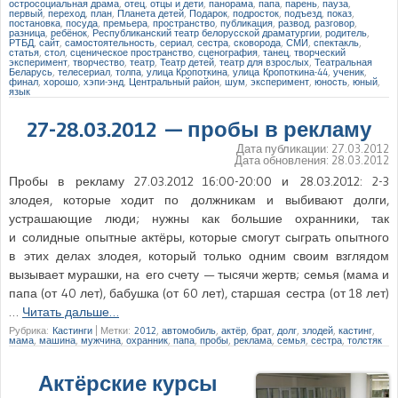
остросоциальная драма
,
отец
,
отцы и дети
,
панорама
,
папа
,
парень
,
пауза
,
первый
,
переход
,
план
,
Планета детей
,
Подарок
,
подросток
,
подъезд
,
показ
,
постановка
,
посуда
,
премьера
,
пространство
,
публикация
,
развод
,
разговор
,
разница
,
ребёнок
,
Республиканский театр белорусской драматургии
,
родитель
,
РТБД
,
сайт
,
самостоятельность
,
сериал
,
сестра
,
сковорода
,
СМИ
,
спектакль
,
статья
,
стол
,
сценическое пространство
,
сценография
,
танец
,
творческий
эксперимент
,
творчество
,
театр
,
Театр детей
,
театр для взрослых
,
Театральная
Беларусь
,
телесериал
,
толпа
,
улица Кропоткина
,
улица Кропоткина-44
,
ученик
,
финал
,
хорошо
,
хэпи-энд
,
Центральный район
,
шум
,
эксперимент
,
юность
,
юный
,
язык
27-28.03.2012 — пробы в рекламу
Дата публикации:
27.03.2012
Дата обновления:
28.03.2012
Пробы в рекламу 27.03.2012 16:00-20:00 и 28.03.2012: 2-3
злодея, которые ходит по должникам и выбивают долги,
устрашающие люди; нужны как большие охранники, так
и солидные опытные актёры, которые смогут сыграть опытного
в этих делах злодея, который только одним своим взглядом
вызывает мурашки, на его счету — тысячи жертв; семья (мама и
папа (от 40 лет), бабушка (от 60 лет), старшая сестра (от 18 лет)
…
Читать дальше…
Рубрика:
Кастинги
|
Метки:
2012
,
автомобиль
,
актёр
,
брат
,
долг
,
злодей
,
кастинг
,
мама
,
машина
,
мужчина
,
охранник
,
папа
,
пробы
,
реклама
,
семья
,
сестра
,
толстяк
Актёрские курсы