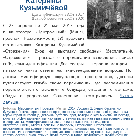
Катерины
Кузьмичёвой
Дата публикации:
28.04.2017
Дата обновления:
25.02.2020
C 27 апреля по 21 мая 2017 года
в кинотеатре «Центральный» (Минск,
проспект Независимости, 13) проходит
фотовыставка Катерины Кузьмичёвой
«Отражения». Вход на выставку свободный (бесплатный).
«Отражения» — рассказ о переживании взросления, поиске
себя, самоидентификации. Две сестры — героини истории —
пытаются найти ответы на экзистенциальные вопросы. По-
детски мистифицируя окружающее пространство, девочки
путешествуют вглубь своих переживаний, где воспоминания
переплетаются с мыслями о будущем, опасения с мечтами,
обиды с радостями. Сопоставляя, всматриваясь…
Читать
дальше…
Рубрика:
Мероприятия
,
Проекты
|
Метки:
2017
,
Андрей Дубинин
,
бесплатно
,
будущее
,
бытие
,
взросление
,
вопрос
,
вопросы
,
воспоминание
,
выбор
,
выставка
,
герой
,
герояня
,
граница
,
девочка
,
детство
,
друг
,
Катерина Кузьмичёва
,
кинотеатр
,
кинотеатр Центральный
,
личная ответственность
,
личная этика поведения
,
личный
выбор
,
мечта
,
мистификация
,
мысль
,
обида
,
опасение
,
оптика
,
ответ
,
ответственность
,
ответы
,
ответы на вопросы
,
Отражение
,
Отражения
,
переживание
,
поведение
,
погружение
,
поиск
,
природа
,
проспект Независимости
,
проспект Независимости-13
,
пространство
,
психология
,
путешествие
,
радость
,
сестра
,
сёстры
,
сила
,
стихия
,
фото
,
фотовыставка
,
фотография
,
фотохудожник
,