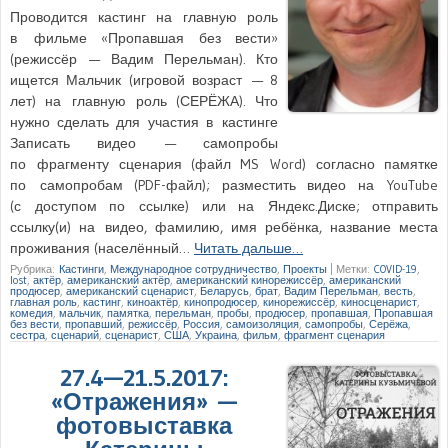
Проводится кастинг на главную роль
в фильме «Пропавшая без вести»
(режиссёр — Вадим Перельман). Кто
ищется Мальчик (игровой возраст — 8
лет) на главную роль (СЕРЁЖА). Что
нужно сделать для участия в кастинге
Записать видео — самопробы
по фрагменту сценария (файл MS Word) согласно памятке
по самопробам (PDF-файл); разместить видео на YouTube
(с доступом по ссылке) или на Яндекс.Диске; отправить
ссылку(и) на видео, фамилию, имя ребёнка, название места
проживания (населённый…
Читать дальше…
Рубрика:
Кастинги
,
Международное сотрудничество
,
Проекты
|
Метки:
COVID-19
,
lost
,
актёр
,
американский актёр
,
американский кинорежиссёр
,
американский
продюсер
,
американский сценарист
,
Беларусь
,
брат
,
Вадим Перельман
,
весть
,
главная роль
,
кастинг
,
киноактёр
,
кинопродюсер
,
кинорежиссёр
,
киносценарист
,
комедия
,
мальчик
,
памятка
,
перельман
,
пробы
,
продюсер
,
пропавшая
,
Пропавшая
без вести
,
пропавший
,
режиссёр
,
Россия
,
самоизоляция
,
самопробы
,
Серёжа
,
сестра
,
сценарий
,
сценарист
,
США
,
Украина
,
фильм
,
фрагмент сценария
27.4—21.5.2017:
«Отражения» —
фотовыставка