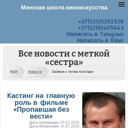
Минская школа киноискусства
+375(25)5201926
Перейти к содержанию
Меню
+375(29)3405643
Написать в Telegram
Написать в Viber
Все новости с меткой
«сестра»
МШК
Новости
Записи с тегом «сестра»
Кастинг на главную
роль в фильме
«Пропавшая без
вести»
Дата публикации:
09.07.2020
Дата обновления:
24.07.2020