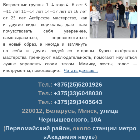
Возрастные группы: 3—4 года 4—6 лет 6
—10 лет 10—14 лет 14—17 лет от 16 лет
от 25 лет Актёрское мастерство, как
и другие виды творчества, дают нам
почувствовать себя увереннее,
самовыразиться, перевоплотиться
в новый образ, а иногда и взглянуть
на себя и других людей со стороны. Курсы актёрского
мастерства тренируют наблюдательность, помогают научиться
лучше управлять своим телом. Мимику, жесты, голос —
инструменты, помогающие…
Читать дальше…
Тел.
:
+375(25)5201926
Тел.:
+375(33)6048030
Тел.:
+375(29)3405643
220012
,
Беларусь
,
Минск
,
улица
Чернышевского, 10А
(
Первомайский район
, около
станции метро
«Академия наук»
)