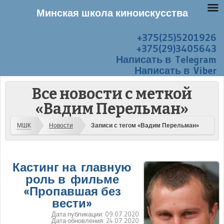
Минская школа киноискусства
+375(25)5201926
Перейти к содержанию
Меню
+375(29)3405643
Написать в Telegram
Написать в Viber
Все новости с меткой
«Вадим Перельман»
МШК
Новости
Записи с тегом «Вадим Перельман»
Кастинг на главную
роль в фильме
«Пропавшая без
вести»
Дата публикации:
09.07.2020
Дата обновления:
24.07.2020