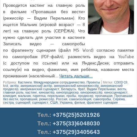
Проводится кастинг на главную роль
в фильме «Пропавшая без вести»
(режиссёр — Вадим Перельман). Кто
ищется Мальчик (игровой возраст — 8
лет) на главную роль (СЕРЁЖА). Что
нужно сделать для участия в кастинге
Записать видео — самопробы
по фрагменту сценария (файл MS Word) согласно памятке
по самопробам (PDF-файл); разместить видео на YouTube
(с доступом по ссылке) или на Яндекс.Диске; отправить
ссылку(и) на видео, фамилию, имя ребёнка, название места
проживания (населённый…
Читать дальше…
Рубрика:
Кастинги
,
Международное сотрудничество
,
Проекты
|
Метки:
COVID-19
,
lost
,
актёр
,
американский актёр
,
американский кинорежиссёр
,
американский
продюсер
,
американский сценарист
,
Беларусь
,
брат
,
Вадим Перельман
,
весть
,
главная роль
,
кастинг
,
киноактёр
,
кинопродюсер
,
кинорежиссёр
,
киносценарист
,
комедия
,
мальчик
,
памятка
,
перельман
,
пробы
,
продюсер
,
пропавшая
,
Пропавшая
без вести
,
пропавший
,
режиссёр
,
Россия
,
самоизоляция
,
самопробы
,
Серёжа
,
сестра
,
сценарий
,
сценарист
,
США
,
Украина
,
фильм
,
фрагмент сценария
Тел.
:
+375(25)5201926
Тел.:
+375(33)6048030
Тел.:
+375(29)3405643