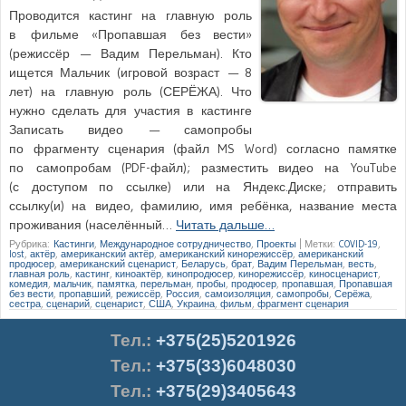
Проводится кастинг на главную роль
в фильме «Пропавшая без вести»
(режиссёр — Вадим Перельман). Кто
ищется Мальчик (игровой возраст — 8
лет) на главную роль (СЕРЁЖА). Что
нужно сделать для участия в кастинге
Записать видео — самопробы
по фрагменту сценария (файл MS Word) согласно памятке
по самопробам (PDF-файл); разместить видео на YouTube
(с доступом по ссылке) или на Яндекс.Диске; отправить
ссылку(и) на видео, фамилию, имя ребёнка, название места
проживания (населённый…
Читать дальше…
Рубрика:
Кастинги
,
Международное сотрудничество
,
Проекты
|
Метки:
COVID-19
,
lost
,
актёр
,
американский актёр
,
американский кинорежиссёр
,
американский
продюсер
,
американский сценарист
,
Беларусь
,
брат
,
Вадим Перельман
,
весть
,
главная роль
,
кастинг
,
киноактёр
,
кинопродюсер
,
кинорежиссёр
,
киносценарист
,
комедия
,
мальчик
,
памятка
,
перельман
,
пробы
,
продюсер
,
пропавшая
,
Пропавшая
без вести
,
пропавший
,
режиссёр
,
Россия
,
самоизоляция
,
самопробы
,
Серёжа
,
сестра
,
сценарий
,
сценарист
,
США
,
Украина
,
фильм
,
фрагмент сценария
Тел.
:
+375(25)5201926
Тел.:
+375(33)6048030
Тел.:
+375(29)3405643