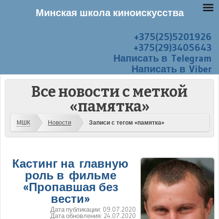
Минская школа киноискусства
+375(25)5201926
Перейти к содержанию
Меню
+375(29)3405643
Написать в Telegram
Написать в Viber
Все новости с меткой
«памятка»
МШК
Новости
Записи с тегом «памятка»
Кастинг на главную
роль в фильме
«Пропавшая без
вести»
Дата публикации:
09.07.2020
Дата обновления:
24.07.2020