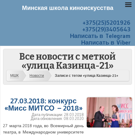
Минская школа киноискусства
+375(25)5201926
Перейти к содержанию
Меню
+375(29)3405643
Написать в Telegram
Написать в Viber
Все новости с меткой
«улица Казинца-21»
МШК
Новости
Записи с тегом «улица Казинца-21»
27.03.2018: конкурс
«Мисс МИТСО – 2018»
Дата публикации:
28.03.2018
Дата обновления:
08.03.2020
27 марта 2018 года, во Всемирный день
театра, в Международном университете