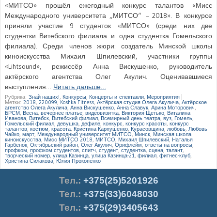
«МИТСО» прошёл ежегодный конкурс талантов «Мисс
Международного университета „МИТСО“ – 2018». В конкурсе
приняли участие 9 студенток «МИТСО» (среди них две
студентки Витебского филиала и одна студентка Гомельского
филиала). Среди членов жюри: создатель Минской школы
киноискусства Михаил Шпилевский, участники группы
«Lihtsound», режиссёр Анна Вискушенко, руководитель
актёрского агентства Олег Акулич. Оценивавшиеся
выступления…
Читать дальше…
Рубрика:
Знай наших!
,
Конкурсы
,
Концерты и спектакли
,
Мероприятия
|
Метки:
2018
,
220099
,
Koshka Fitness
,
Актёрская студия Олега Акулича
,
Актёрское
агентство Олега Акулича
,
Анна Вискушенко
,
Анна Славук
,
Арина Моторович
,
БРСМ
,
Весна
,
вечернее платье
,
видеовизитка
,
Виктория Щетько
,
Виталина
Иванова
,
Витебск
,
Витебский филиал
,
Всемирный день театра
,
вуз
,
Гомель
,
Гомельский филиал
,
девушка
,
дефиле
,
конкурс
,
конкурс красоты
,
конкурс
талантов
,
костюм
,
красота
,
Кристина Карпушенко
,
Курасовщина
,
любовь
,
Любовь
Чайко
,
март
,
Международный университет МИТСО
,
Минск
,
Минская школа
киноискусства
,
Мисс МИТСО 2018
,
МИТСО
,
Михаил Шпилевский
,
Наталья
Гарбенок
,
Октябрьский район
,
Олег Акулич
,
Орифлейм
,
ответы на вопросы
,
профком
,
профком студентов
,
спитч
,
студент
,
студентка
,
сцена
,
талант
,
творческий номер
,
улица Казинца
,
улица Казинца-21
,
филиал
,
фитнес-клуб
,
Христина Силакова
,
Юлия Прокопенко
Тел.
:
+375(25)5201926
Тел.:
+375(33)6048030
Тел.:
+375(29)3405643