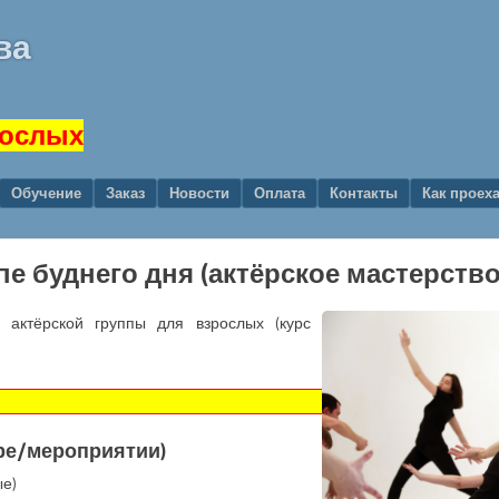
ва
рослых
Обучение
Заказ
Новости
Оплата
Контакты
Как проех
ппе буднего дня (актёрское мастерств
 актёрской группы для взрослых (курс
ере/мероприятии)
ые)