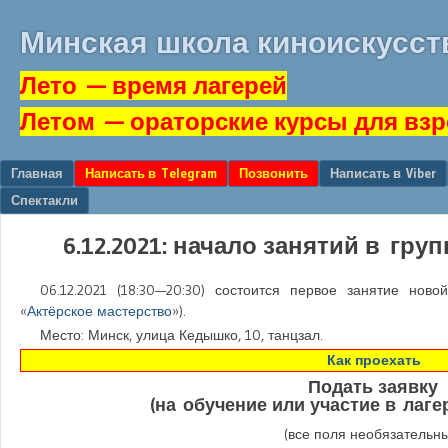
Минская школа киноискусст
Лето
— время лагерей
Летом
— ораторские курсы для вз
Перейти к содержанию
Главная
Написать в Telegram
Позвонить
Написать в Viber
Меню
Спектакли
6.12.2021: начало занятий в гру
06.12.2021 (18:30—20:30)
состоится первое занятие новой
«
Актёрское мастерство
»).
Место: Минск, улица Кедышко, 10, танцзал.
Как проехать
Подать заявку
(на обучение или участие в лаг
(все поля необязательн