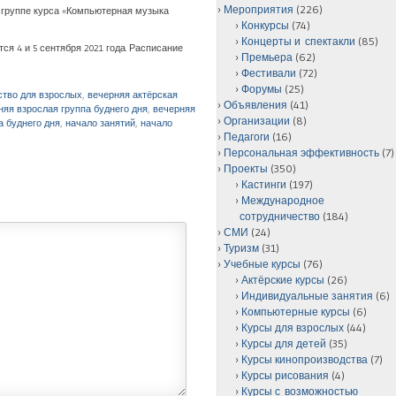
Мероприятия
(226)
ой группе курса «Компьютерная музыка
Конкурсы
(74)
Концерты и спектакли
(85)
ся 4 и 5 сентября 2021 года. Расписание
Премьера
(62)
Фестивали
(72)
Форумы
(25)
ство для взрослых
,
вечерняя актёрская
Объявления
(41)
няя взрослая группа буднего дня
,
вечерняя
Организации
(8)
а буднего дня
,
начало занятий
,
начало
Педагоги
(16)
Персональная эффективность
(7)
Проекты
(350)
Кастинги
(197)
Международное
сотрудничество
(184)
СМИ
(24)
Туризм
(31)
Учебные курсы
(76)
Актёрские курсы
(26)
Индивидуальные занятия
(6)
Компьютерные курсы
(6)
Курсы для взрослых
(44)
Курсы для детей
(35)
Курсы кинопроизводства
(7)
Курсы рисования
(4)
Курсы с возможностью