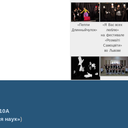
«Пеппи
«Я Вас всех
Длинныйчулок»
люблю»
на фестивале
«Розмаїті
Самоцвіти»
во Львове
10А
я наук»
)