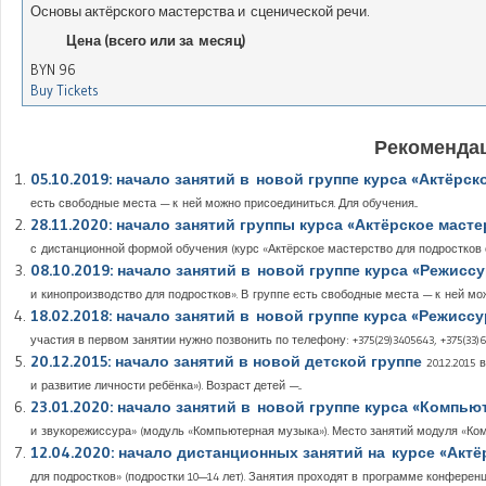
Основы актёрского мастерства и сценической речи.
Цена (всего или за месяц)
BYN
96
Buy Tickets
Рекомендац
05.10.2019: начало занятий в новой группе курса «Актёрск
есть свободные места — к ней можно присоединиться. Для обучения...
28.11.2020: начало занятий группы курса «Актёрское маст
с дистанционной формой обучения (курс «Актёрское мастерство для подростков он
08.10.2019: начало занятий в новой группе курса «Режис
и кинопроизводство для подростков». В группе есть свободные места — к ней мож
18.02.2018: начало занятий в новой группе курса «Режис
участия в первом занятии нужно позвонить по телефону: +375(29)3405643, +375(33)604
20.12.2015: начало занятий в новой детской группе
20.12.2015
и развитие личности ребёнка»). Возраст детей —...
23.01.2020: начало занятий в новой группе курса «Компь
и звукорежиссура» (модуль «Компьютерная музыка»). Место занятий модуля «Ком
12.04.2020: начало дистанционных занятий на курсе «Акт
для подростков» (подростки 10—14 лет). Занятия проходят в программе конференци