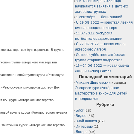
3 и 4 сентября 2022 года
начинаются занятия в детских
актёрских группах
1 сентября — День знаний
С 29.08.2022 — короткая летняя
смена городского лагеря
11.07.2022: экскурсия
по Белтелерадиокомпании
С 27.06.2022 — новая смена
актёрского лагеря
рское мастерство» (для взрослых). В группе
Летняя субботняя актёрская
группа старших подростков
стковой группе актёрского мастерства
13—24.06.2022 — новая смена
лагеря «Acting Camp»
я занятия в новой группе курса «Режиссура
Последний комментарий
Михаил Шпилевский
к записи
са «Режиссура и кинопроизводство». Для
Экспресс-курс «Актёрское
мастерство в кино» для детей
и подростков
ня D55 (курс «Актёрское мастерство
Рубрики
Блог
(28)
 в новой группе курса «Компьютерная музыка
Видео
(56)
Знай наших!
(62)
ых занятий на курсе «Актёрское мастерство
Интервью
(11)
Лагеря
(48)