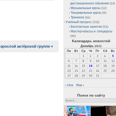
дистанционного обучения
(13)
Музыкальные курсы
(12)
Танцевальные курсы
(6)
Тренинги
(14)
Учебный процесс
(211)
Бесплатные занятия
(51)
Мастер-классы и спецкурсы
(95)
Календарь новостей
взрослой актёрской группе
»
Декабрь 2021
Пн
Вт
Ср
Чт
Пт
Сб
Вс
1
2
3
4
5
6
7
8
9
10
11
12
13
14
15
16
17
18
19
20
21
22
23
24
25
26
27
28
29
30
31
« Ноя
Янв »
Поиск по сайту
Search