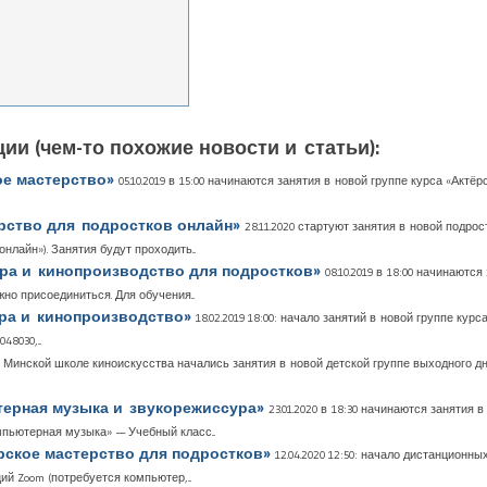
ии (чем-то похожие новости и статьи):
ое мастерство»
05.10.2019 в 15:00 начинаются занятия в новой группе курса «Актё
ерство для подростков онлайн»
28.11.2020 стартуют занятия в новой подро
лайн»). Занятия будут проходить...
сура и кинопроизводство для подростков»
08.10.2019 в 18:00 начинаютс
но присоединиться. Для обучения...
сура и кинопроизводство»
18.02.2019 18:00: начало занятий в новой группе кур
8030,...
 в Минской школе киноискусства начались занятия в новой детской группе выходного д
ютерная музыка и звукорежиссура»
23.01.2020 в 18:30 начинаются занятия
пьютерная музыка» — Учебный класс...
ёрское мастерство для подростков»
12.04.2020 12:50: начало дистанционн
й Zoom (потребуется компьютер,...