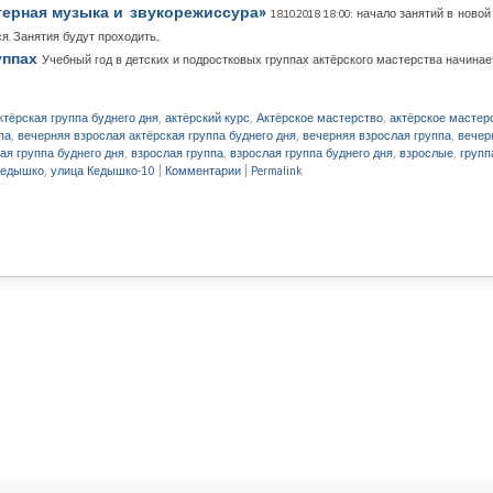
ютерная музыка и звукорежиссура»
18.10.2018 18:00: начало занятий в нов
 Занятия будут проходить...
уппах
Учебный год в детских и подростковых группах актёрского мастерства начинает
ктёрская группа буднего дня
,
актёрский курс
,
Актёрское мастерство
,
актёрское мастер
па
,
вечерняя взрослая актёрская группа буднего дня
,
вечерняя взрослая группа
,
вечер
ая группа буднего дня
,
взрослая группа
,
взрослая группа буднего дня
,
взрослые
,
групп
Кедышко
,
улица Кедышко-10
|
Комментарии
|
Permalink