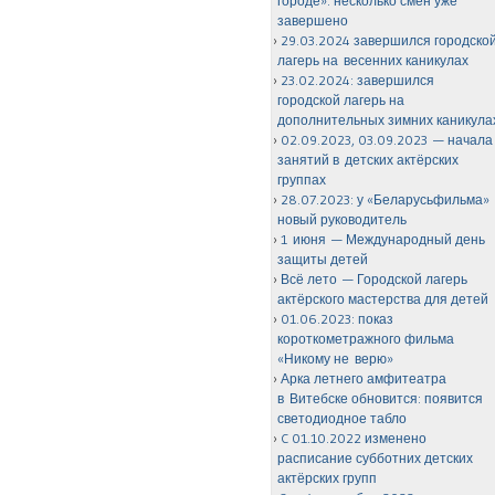
городе»: несколько смен уже
завершено
29.03.2024 завершился городско
лагерь на весенних каникулах
23.02.2024: завершился
городской лагерь на
дополнительных зимних каникула
02.09.2023, 03.09.2023 — начала
занятий в детских актёрских
группах
28.07.2023: у «Беларусьфильма»
новый руководитель
1 июня — Международный день
защиты детей
Всё лето — Городской лагерь
актёрского мастерства для детей
01.06.2023: показ
короткометражного фильма
«Никому не верю»
Арка летнего амфитеатра
в Витебске обновится: появится
светодиодное табло
C 01.10.2022 изменено
расписание субботних детских
актёрских групп