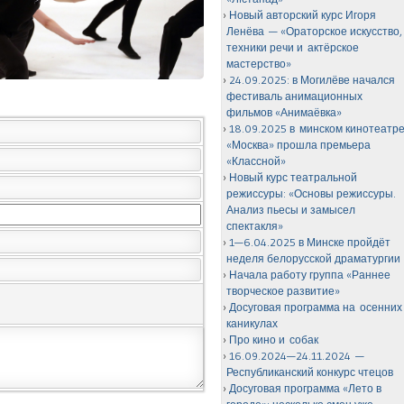
Новый авторский курс Игоря
Ленёва — «Ораторское искусство,
техники речи и актёрское
мастерство»
24.09.2025: в Могилёве начался
фестиваль анимационных
фильмов «Анимаёвка»
18.09.2025 в минском кинотеатр
«Москва» прошла премьера
«Классной»
Новый курс театральной
режиссуры: «Основы режиссуры.
Анализ пьесы и замысел
спектакля»
1—6.04.2025 в Минске пройдёт
неделя белорусской драматургии
Начала работу группа «Раннее
творческое развитие»
Досуговая программа на осенних
каникулах
Про кино и собак
16.09.2024—24.11.2024 —
Республиканский конкурс чтецов
Досуговая программа «Лето в