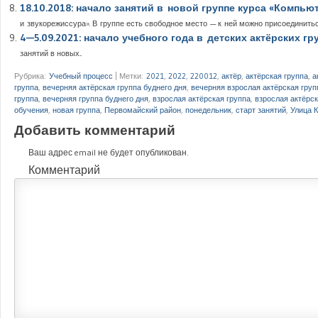
18.10.2018: начало занятий в новой группе курса «Компь
и звукорежиссура». В группе есть свободное место — к ней можно присоединиться.
4—5.09.2021: начало учебного года в детских актёрских гр
занятий в новых...
Рубрика:
Учебный процесс
|
Метки:
2021
,
2022
,
220012
,
актёр
,
актёрская группа
,
а
группа
,
вечерняя актёрская группа буднего дня
,
вечерняя взрослая актёрская груп
группа
,
вечерняя группа буднего дня
,
взрослая актёрская группа
,
взрослая актёрск
обучения
,
новая группа
,
Первомайский район
,
понедельник
,
старт занятий
,
Улица 
Добавить комментарий
Ваш адрес email не будет опубликован.
Комментарий