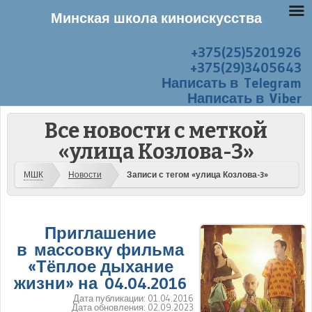
Минская школа киноискусства
+375(25)5201926
Перейти к содержанию
Меню
+375(29)3405643
Написать в Telegram
Написать в Viber
Все новости с меткой
«улица Козлова-3»
МШК
Новости
Записи с тегом «улица Козлова-3»
Приглашение
в массовку фильма
«Тёплое дыхание
жизни» на 04.04.2016
Дата публикации:
01.04.2016
Дата обновления:
02.09.2023