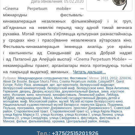
Дата обновления:
05.02.2020
«Cinema Perpetuum mobile» —
міжнародны фестываль-
кинакааперацыя незалежных фільммэйкераў і іх груп,
аб’яднаных на невялікі перыяд часу адной тэмай вечнага
рухавіка. Мэтай праекта з’яўляецца культурная разнастайнасць
у сродках кіно і прасоўванне незалежнага аўтарскага кіно.
Фестываль-кинакааперацыя імкнецца ахапіць усе краіны
і кантыненты ад Скандынавіі да мыса Добрай надзеі
і ад Патагоніі да Алеўцкіх выспаў. «Cinema Perpetuum Mobile» —
некамерцыйны праект, арганізатары якога прэтэндуюць толькі
на пакрыццё выдаткаў, звязаных…
Читать дальше…
Рубрика:
Международное сотрудничество
,
Фестивали
|
Метки:
2011
,
2012
,
220036
,
Alexei De Bronhe
,
Basque Shorts Films
,
Cinema Perpetuum mobile
,
CologneOFF
,
Quest
Europe
,
Rubin Plaza
,
анимация
,
арт
,
арт-кинотеатр
,
белорусский видеоарт
,
белорусский кинематограф
,
белорусский миф
,
белорусское кино
,
Вера Антипова
,
Германия
,
дворец
,
Дворец искусства
,
документальный фильм
,
зима
,
изустное
кино
,
Испания
,
кино
,
кинотеатр
,
кинофестиваль
,
Ленинский район
,
ЛяМора
,
МГДДМ
,
международный
,
Минск
,
Минский государственный Дворец детей и
молодёжи
,
миф
,
Московский район
,
музей
,
Музей истории белорусского кино
,
Национальный художественный музей Беларуси
,
переулок Щорса
,
Подземка
,
Польша
,
программа
,
проспект Дзержинского
,
проспект Дзержинского-5
,
Советский
район
,
Старовиленский тракт
,
Старовиленский тракт-41
,
улица Карла Маркса
,
улица Карла Маркса-33
,
улица Козлова
,
улица Козлова-3
,
улица Ленина
,
улица
Ленина-20
,
улица Свердлова
,
улица Свердлова-4
,
фестиваль
,
фестиваль в
Минске
,
фильм
,
фильммейкер
,
хроника
,
Центральный район
,
январь
Тел.
:
+375(25)5201926