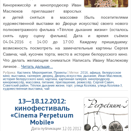
Кинорежиссёр и кинопродюсер Иван
Маслюков приглашает взрослых
и детей сняться в массовке (быть посетителями
художественной выставки во Дворце искусства) своего нового
полнометражного фильма «Тёплое дыхание жизни» (осталось
снять одну сцену фильма). Дата и время съёмок
04.04.2016 с 14:00 до 17:00. Каждому пришедшему:
возможность посмотреть на замечательные картины Сергея
Савича; чай, кусочек торта; место в истории белорусского кино.
Что делать желающим сниматься Написать Ивану Маслюкову
личное…
Читать дальше…
Рубрика:
Кастинги
,
Мероприятия
,
Проекты
|
Метки:
2016
,
афиша
,
белорусское
кино
,
выставка
,
галлерея
,
дворец
,
Дворец искусства
,
дыхание
,
Иван Маслюков
,
история белорусского кино
,
картина
,
картинная галерея
,
кинопродюсер
,
кинорежиссёр
,
массовка
,
питание
,
приглашение
,
режиссёр
,
Сергей Савич
,
Советский район
,
Тёплое дыхание жизни
,
торт
,
улица Козлова
,
улица Козлова-3
,
художественная выставка
,
чай
13—18.12.2012:
кинофестиваль
«Cinema Perpetuum
Mobile»
Дата публикации:
12.01.2012