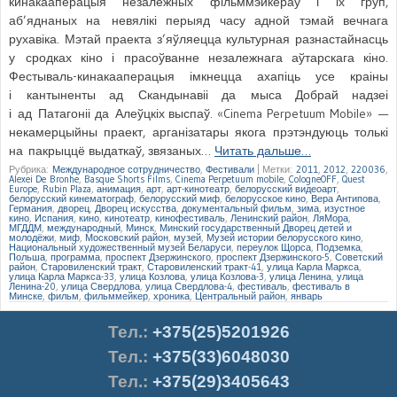
кинакааперацыя незалежных фільммэйкераў і іх груп,
аб’яднаных на невялікі перыяд часу адной тэмай вечнага
рухавіка. Мэтай праекта з’яўляецца культурная разнастайнасць
у сродках кіно і прасоўванне незалежнага аўтарскага кіно.
Фестываль-кинакааперацыя імкнецца ахапіць усе краіны
і кантыненты ад Скандынавіі да мыса Добрай надзеі
і ад Патагоніі да Алеўцкіх выспаў. «Cinema Perpetuum Mobile» —
некамерцыйны праект, арганізатары якога прэтэндуюць толькі
на пакрыццё выдаткаў, звязаных…
Читать дальше…
Рубрика:
Международное сотрудничество
,
Фестивали
|
Метки:
2011
,
2012
,
220036
,
Alexei De Bronhe
,
Basque Shorts Films
,
Cinema Perpetuum mobile
,
CologneOFF
,
Quest
Europe
,
Rubin Plaza
,
анимация
,
арт
,
арт-кинотеатр
,
белорусский видеоарт
,
белорусский кинематограф
,
белорусский миф
,
белорусское кино
,
Вера Антипова
,
Германия
,
дворец
,
Дворец искусства
,
документальный фильм
,
зима
,
изустное
кино
,
Испания
,
кино
,
кинотеатр
,
кинофестиваль
,
Ленинский район
,
ЛяМора
,
МГДДМ
,
международный
,
Минск
,
Минский государственный Дворец детей и
молодёжи
,
миф
,
Московский район
,
музей
,
Музей истории белорусского кино
,
Национальный художественный музей Беларуси
,
переулок Щорса
,
Подземка
,
Польша
,
программа
,
проспект Дзержинского
,
проспект Дзержинского-5
,
Советский
район
,
Старовиленский тракт
,
Старовиленский тракт-41
,
улица Карла Маркса
,
улица Карла Маркса-33
,
улица Козлова
,
улица Козлова-3
,
улица Ленина
,
улица
Ленина-20
,
улица Свердлова
,
улица Свердлова-4
,
фестиваль
,
фестиваль в
Минске
,
фильм
,
фильммейкер
,
хроника
,
Центральный район
,
январь
Тел.
:
+375(25)5201926
Тел.:
+375(33)6048030
Тел.:
+375(29)3405643