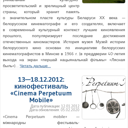
просветительский и зрелищный центр
страны, который хранит память
о значительном пласте культуры Беларуси ХХ века —
белорусском кинематографе и его создателях, включает
в современный культурный контекст лучшие киноявления
прошлого, популяризирует последние достижения
отечественных киномастеров. История музея Музей истории
белорусского кино основан по инициативе белорусских
кинематографистов в Минске в 1966 г. (в преддверии 40-летия
выхода на экран «першай нацыянальнай фільмы» «Лясная
быль»)…
Читать дальше…
13—18.12.2012:
кинофестиваль
«Cinema Perpetuum
Mobile»
Дата публикации:
12.01.2012
Дата обновления:
05.02.2020
«Cinema Perpetuum mobile» —
міжнародны фестываль-