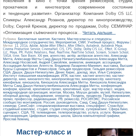
поколения в кино с точки зрения режиссёров, студий,
прокатчиков и кинотеатров: современное состояние
и тенденции развития». Организатор: Компания Dolby CIS LLC.
Спикеры: Александр Розанов, директор по кинопроизводству,
Dolby; Сергей Крюков, директор по продажам, Dolby. СЕМИНАР:
«Оптимизация съёмочного процесса:…
Читать дальше…
Рубрика:
Бесплатные занятия
,
Кастинги
,
Мастер-классы и спецкурсы
,
Международное сотрудничество
,
Мероприятия
,
СМИ
,
Учебный процесс
,
Форумы
|
Метки:
11
,
2014
,
Adobe
,
Adobe After Effects
,
After Effects
,
Autodesk
,
Autodesk Maya
,
Cinema Production Service
,
CinemaHall
,
CIS
,
CPS
,
Dolby
,
Dolby CIS LLC
,
Effect
,
JC-Group
,
LLC
,
Maya
,
PR
,
Public Relations
,
Real
,
RealTime
,
RealTime School
,
Scream
,
Scream School
,
SVGA
,
time
,
Toon Boom
,
XXI век
,
агентство
,
актёр
,
актёрское агентство
,
Александр
Митта
,
Александр Митты Саид Дашук-НигматулинКиношкола Александра Митта
,
Александр Носовский
,
Андрей Самойлюк
,
аниматик
,
анимация
,
ассоциация
,
Ассоциация Актёрских Агентств
,
Владимир Лазаренко-Маневич
,
выставка
,
Высшие
Курсы Сценаристов и Режиссёров
,
Гильдия продюсеров
,
Гильдия режиссёров
США
,
Дашук
,
Дашук-Нигматулин
,
Денис Кирис
,
доклад
,
звук
,
Илья Суворкин
,
Институт повышения квалификации
,
ИПК
,
кастинг
,
кастинг-агентство
,
кастинг-
директор
,
кино
,
киноагентство
,
кинопроизводство
,
кинорежиссёр
,
кинотеатр
,
кинофильм
,
киношкола
,
Киношкола Александра Митты
,
Киношкола Александра
Митты Саид Дашук-НигматулинКиношкола Александра Митты
,
конференция
,
конформ
,
креатив
,
креативное промо
,
креативный
,
курс
,
мастер-класс
,
медиа
,
международная организация
,
монтаж
,
Москва
,
Моушн дизайн
,
музей
,
Нигматулин
,
обзорный доклад
,
оборудование
,
оператор
,
Полдень
,
продюсер
,
Продюсирование
,
промо
,
профессор
,
радиовещание
,
РВ
,
режиссёр
,
РОСИНЭКС
,
Российское
сообщество монтажёров
,
Россия
,
руководитель
,
Саид
,
Саид Дашук-Нигматулин
,
семинар
,
СинеСофт
,
специализированная выставка
,
спецэффект
,
Страсбург
,
студийный комплекс
,
студия
,
студия спецэффектов
,
супервайзинг
,
Сфера Кино
,
сценарист
,
США
,
ТВ
,
телевидение
,
телепроизводство
,
услуга
,
услуги
,
Франция
,
цветокоррекция
,
Цифровые камеры
,
школа
,
Школа компьютерной графики
,
Ярослав Кемниц
Мастер-класс и