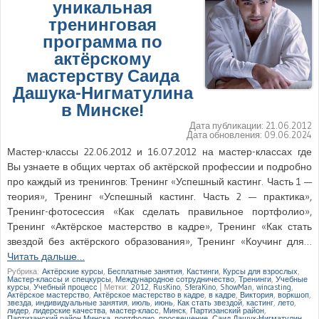
уникальная
тренинговая
программа по
актёрскому
мастерству Саида
Дашука-Нигматулина
в Минске!
Дата публикации:
21.06.2012
Дата обновления:
09.06.2024
Мастер-классы 22.06.2012 и 16.07.2012 на мастер-классах где
Вы узнаете в общих чертах об актёрской профессии и подробно
про каждый из тренингов: Тренинг «Успешный кастинг. Часть 1 —
теория», Тренинг «Успешный кастинг. Часть 2 — практика»,
Тренинг-фотосессия «Как сделать правильное портфолио»,
Тренинг «Актёрское мастерство в кадре», Тренинг «Как стать
звездой без актёрского образования», Тренинг «Коучинг для…
Читать дальше…
Рубрика:
Актёрские курсы
,
Бесплатные занятия
,
Кастинги
,
Курсы для взрослых
,
Мастер-классы и спецкурсы
,
Международное сотрудничество
,
Тренинги
,
Учебные
курсы
,
Учебный процесс
|
Метки:
2012
,
RusKino
,
SferaKino
,
ShowMan
,
wincasting
,
Актёрское мастерство
,
Актёрское мастерство в кадре
,
в кадре
,
Виктория
,
воркшоп
,
звезда
,
индивидуальные занятия
,
июль
,
июнь
,
Как стать звездой
,
кастинг
,
лето
,
лидер
,
лидерские качества
,
мастер-класс
,
Минск
,
Партизанский район
,
Партизанский район Минска
,
портфолио
,
просвещение
,
Саид Дашук-Нигматулин
,