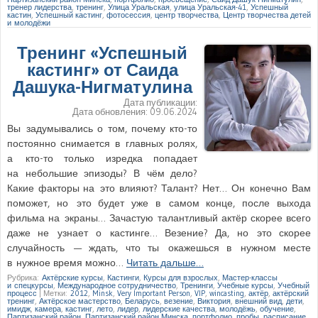
тренер лидерства
,
тренинг
,
Улица Уральская
,
улица Уральская-41
,
Успешный
кастин
,
Успешный кастинг
,
фотосессия
,
центр творчества
,
Центр творчества детей
и молодёжи
Тренинг «Успешный
кастинг» от Саида
Дашука-Нигматулина
Дата публикации:
Дата обновления:
09.06.2024
Вы задумывались о том, почему кто-то
постоянно снимается в главных ролях,
а кто-то только изредка попадает
на небольшие эпизоды? В чём дело?
Какие факторы на это влияют? Талант? Нет… Он конечно Вам
поможет, но это будет уже в самом конце, после выхода
фильма на экраны… Зачастую талантливый актёр скорее всего
даже не узнает о кастинге… Везение? Да, но это скорее
случайность — ждать, что ты окажешься в нужном месте
в нужное время можно…
Читать дальше…
Рубрика:
Актёрские курсы
,
Кастинги
,
Курсы для взрослых
,
Мастер-классы
и спецкурсы
,
Международное сотрудничество
,
Тренинги
,
Учебные курсы
,
Учебный
процесс
|
Метки:
2012
,
Minsk
,
Very Important Person
,
VIP
,
wincasting
,
актёр
,
актёрский
тренинг
,
Актёрское мастерство
,
Беларусь
,
везение
,
Виктория
,
внешний вид
,
дети
,
имидж
,
камера
,
кастинг
,
лето
,
лидер
,
лидерские качества
,
молодёжь
,
обучение
,
Партизанский район
,
Партизанский район Минска
,
портфолио
,
пробы
,
расписание
,