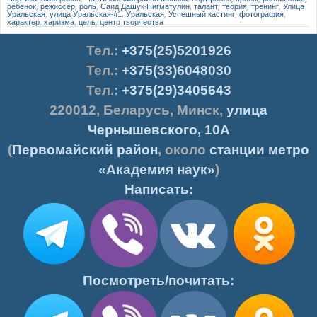
ребёнок
,
режиссёр
,
роль
,
Саид Дашук-Нигматулин
,
талант
,
теория
,
тренинг
,
Улица
Уральская
,
улица Уральская-41
,
Уральская
,
Успешный кастинг
,
фотография
,
характер
,
харизма
,
цель
,
центр творчества
Тел.
:
+375(25)5201926
Тел.:
+375(33)6048030
Тел.:
+375(29)3405643
220012
,
Беларусь
,
Минск
,
улица
Чернышевского, 10А
(
Первомайский район
, около
станции метро
«Академия наук»
)
Написать:
Посмотреть/почитать: