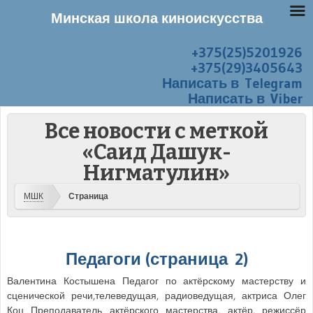
Минская школа киноискусства
+375(25)5201926
Перейти к содержанию
Меню
+375(29)3405643
Написать в Telegram
Написать в Viber
Все новости с меткой
«Саид Дашук-
Нигматулин»
МШК
Страница
Педагоги (страница 2)
Валентина Костышена Педагог по актёрскому мастерству и
сценической речи,телеведущая, радиоведущая, актриса Олег
Коц Преподаватель актёрского мастерства, актёр, режиссёр