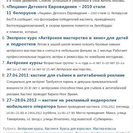
и в плане движения). Словом, успешный и уверенный в себе житель Москвы....
«Лицами» Детского Евровидения – 2010 стали
11 белорусов
«Лицами» Детского Евровидения – 2010 стали 11 белорусов.
БелТА сообщает, что фотографии победителей кастинга, проведённого
Белтелерадиокомпанией, в скором времени появятся на биллбордах
и плакатах, которые...
Экспресс-курс «Актёрское мастерство в кино» для детей
и подростков
Летом в нашей школе можно освоить базовые навыки
актёрского мастерства и сняться в небольшом фильме за 2 месяца. Работают
профессиональные педагоги, актёры и режиссёры по новейшим методикам....
Актёрские курсы
Возрастные группы: 3—4 года 4—6 лет 6—10 лет 10—14
лет 14—17 лет от 16 лет от 25 лет Актёрское мастерство,...
27.04.2011: кастинг для съёмок в антитабачной рекламе
Специально для актёров! Требуются парень и девушка привлекательной
внешности 20-30 лет с актёрскими способностями для съёмок в антитабачной
рекламе. Кастинг проводит Кирилл Нонг. Время...
27—28.04.2012 — кастинг на рекламный видеоролик
мобильного оператора
Время проведения кастинга: 27.04.2012 (пятница,
16:00—21:00) и 28.04.2012 (суббота, 14:00—17:30). Место проведения: Минск, улица
Тимирязева, 46 (вход с улицы Игнатенко, под вывеской «Субмарина»...
Рубрика:
Актёрские курсы
,
Кастинги
,
Курсы для взрослых
,
Мастер-классы