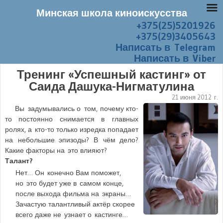
Минская школа киноискусства
+375(25)5201926
Перейти к содержанию
Меню
+375(29)3405643
Написать в Telegram
Написать в Viber
Тренинг «Успешный кастинг» от
Саида Дашука-Нигматулина
21 июня 2012 г.
Вы задумывались о том, почему кто-
то постоянно снимается в главных
ролях, а кто-то только изредка попадает
на небольшие эпизоды? В чём дело?
Какие факторы на это влияют?
Талант?
Нет… Он конечно Вам поможет,
но это будет уже в самом конце,
после выхода фильма на экраны…
Зачастую талантливый актёр скорее
всего даже не узнает о кастинге…