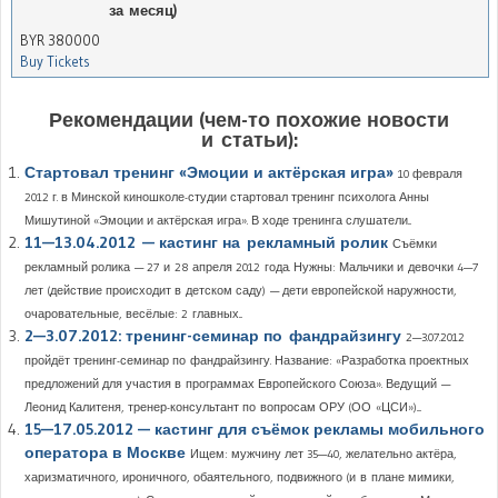
за месяц)
BYR
380000
Buy Tickets
Рекомендации (чем-то похожие новости
и статьи):
Стартовал тренинг «Эмоции и актёрская игра»
10 февраля
2012 г. в Минской киношколе-студии стартовал тренинг психолога Анны
Мишутиной «Эмоции и актёрская игра». В ходе тренинга слушатели...
11—13.04.2012 — кастинг на рекламный ролик
Съёмки
рекламный ролика — 27 и 28 апреля 2012 года. Нужны: Мальчики и девочки 4—7
лет (действие происходит в детском саду) — дети европейской наружности,
очаровательные, весёлые: 2 главных...
2—3.07.2012: тренинг-семинар по фандрайзингу
2—3.07.2012
пройдёт тренинг-семинар по фандрайзингу. Название: «Разработка проектных
предложений для участия в программах Европейского Союза». Ведущий —
Леонид Калитеня, тренер-консультант по вопросам ОРУ (ОО «ЦСИ»)....
15—17.05.2012 — кастинг для съёмок рекламы мобильного
оператора в Москве
Ищем: мужчину лет 35—40, желательно актёра,
харизматичного, ироничного, обаятельного, подвижного (и в плане мимики,