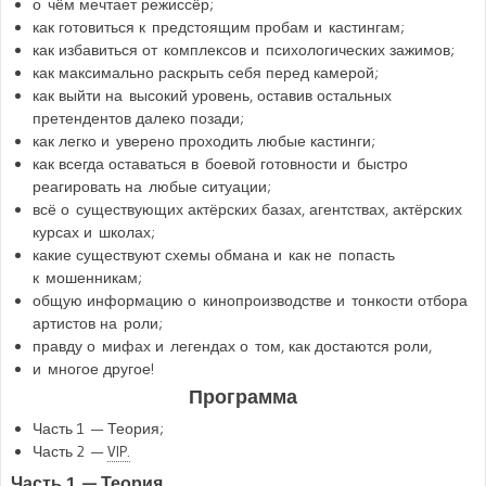
о чём мечтает режиссёр;
как готовиться к предстоящим пробам и кастингам;
как избавиться от комплексов и психологических зажимов;
как максимально раскрыть себя перед камерой;
как выйти на высокий уровень, оставив остальных
претендентов далеко позади;
как легко и уверено проходить любые кастинги;
как всегда оставаться в боевой готовности и быстро
реагировать на любые ситуации;
всё о существующих актёрских базах, агентствах, актёрских
курсах и школах;
какие существуют схемы обмана и как не попасть
к мошенникам;
общую информацию о кинопроизводстве и тонкости отбора
артистов на роли;
правду о мифах и легендах о том, как достаются роли,
и многое другое!
Программа
Часть 1 — Теория;
Часть 2 —
VIP
.
Часть 1 — Теория