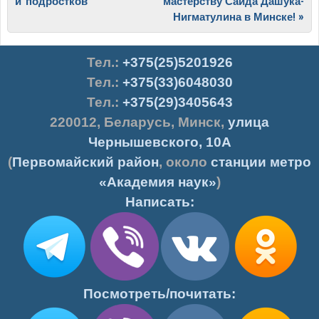
и подростков
мастерству Саида Дашука-
Нигматулина в Минске!
»
Тел.
:
+375(25)5201926
Тел.:
+375(33)6048030
Тел.:
+375(29)3405643
220012
,
Беларусь
,
Минск
,
улица
Чернышевского, 10А
(
Первомайский район
, около
станции метро
«Академия наук»
)
Написать:
Посмотреть/почитать: