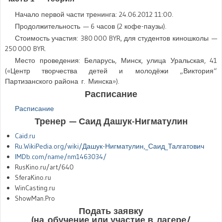
Начало первой части тренинга:
24.06.2012 11:00
.
Продолжительность — 6 часов (2 кофе-паузы).
Стоимость участия: 380 000 BYR, для студентов киношколы —
250 000 BYR.
Место проведения: Беларусь, Минск, улица Уральская, 41
(«Центр творчества детей и молодёжи „Виктория“
Партизанского района г. Минска»).
Расписание
Расписание
Тренер — Саид Дашук-Нигматулин
Caid.ru
Ru.WikiPedia.org/wiki/Дашук-Нигматулин,_Саид_Талгатович
IMDb.com/name/nm1463034/
RusKino.ru/art/640
SferaKino.ru
WinCasting.ru
ShowMan.Pro
Подать заявку
(на обучение или участие в лагере/