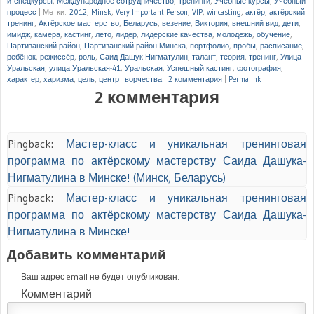
и спецкурсы
,
Международное сотрудничество
,
Тренинги
,
Учебные курсы
,
Учебный
процесс
|
Метки:
2012
,
Minsk
,
Very Important Person
,
VIP
,
wincasting
,
актёр
,
актёрский
тренинг
,
Актёрское мастерство
,
Беларусь
,
везение
,
Виктория
,
внешний вид
,
дети
,
имидж
,
камера
,
кастинг
,
лето
,
лидер
,
лидерские качества
,
молодёжь
,
обучение
,
Партизанский район
,
Партизанский район Минска
,
портфолио
,
пробы
,
расписание
,
ребёнок
,
режиссёр
,
роль
,
Саид Дашук-Нигматулин
,
талант
,
теория
,
тренинг
,
Улица
Уральская
,
улица Уральская-41
,
Уральская
,
Успешный кастинг
,
фотография
,
характер
,
харизма
,
цель
,
центр творчества
|
2 комментария
|
Permalink
2 комментария
Pingback:
Мастер-класс и уникальная тренинговая
программа по актёрскому мастерству Саида Дашука-
Нигматулина в Минске! (Минск, Беларусь)
Pingback:
Мастер-класс и уникальная тренинговая
программа по актёрскому мастерству Саида Дашука-
Нигматулина в Минске!
Добавить комментарий
Ваш адрес email не будет опубликован.
Комментарий