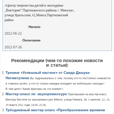
«Центр творчества детей и молодёжи
„Виктория“ Партизанского района г. Минска»
,
улица Уральская, 41
,
Минск
,
Партизанский
район
Начало
2012-06-22
Окончание
2012-07-26
Рекомендации (чем-то похожие новости
и статьи):
Тренинг «Успешный кастинг» от Саида Дашука-
Нигматулина
Вы задумывались о том, почему кто-то постоянно снимается
в главных ролях, а кто-то только изредка попадает на небольшие эпизоды?
В чём дело? Какие факторы на это влияют?...
Мастер-класс по звукорежиссуре
Приглашаем на мастер-класс
Виктора Кистеня по звукорежиссуре (Минск, улица Немига, 30). 3 занятия: 22, 26,
29 марта 2012 года, 18:00—21:00....
Трёхдневный мастер-класс «Преобразование времени