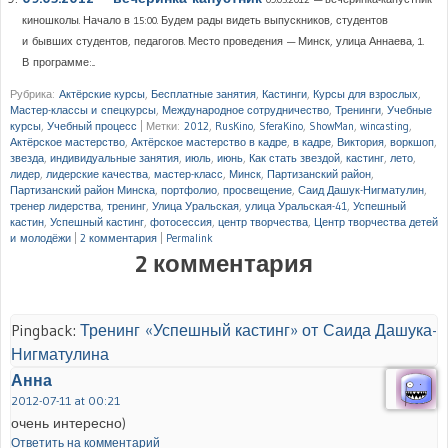
киношколы. Начало в 15:00. Будем рады видеть выпускников, студентов
и бывших студентов, педагогов. Место проведения — Минск, улица Аннаева, 1.
В программе:...
Рубрика:
Актёрские курсы
,
Бесплатные занятия
,
Кастинги
,
Курсы для взрослых
,
Мастер-классы и спецкурсы
,
Международное сотрудничество
,
Тренинги
,
Учебные
курсы
,
Учебный процесс
|
Метки:
2012
,
RusKino
,
SferaKino
,
ShowMan
,
wincasting
,
Актёрское мастерство
,
Актёрское мастерство в кадре
,
в кадре
,
Виктория
,
воркшоп
,
звезда
,
индивидуальные занятия
,
июль
,
июнь
,
Как стать звездой
,
кастинг
,
лето
,
лидер
,
лидерские качества
,
мастер-класс
,
Минск
,
Партизанский район
,
Партизанский район Минска
,
портфолио
,
просвещение
,
Саид Дашук-Нигматулин
,
тренер лидерства
,
тренинг
,
Улица Уральская
,
улица Уральская-41
,
Успешный
кастин
,
Успешный кастинг
,
фотосессия
,
центр творчества
,
Центр творчества детей
и молодёжи
|
2 комментария
|
Permalink
2 комментария
Pingback:
Тренинг «Успешный кастинг» от Саида Дашука-
Нигматулина
Анна
2012-07-11 at 00:21
очень интересно)
Ответить на комментарий