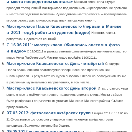
и места посредством монтажа»
Минская киношкола-студия
проводит трёхдневный мастер-класс под названием «Преобразование времени
и места посредством монтажа». Руководитель мастер-класса — преподаватель
курсов режиссуры, кинопроизводства и авторского кино —...
Мастер-класс Павла Квасьневского (первый в Минске
в 2011 году): работы студентов (видео)
Новости, клипы,
репортажи: Поделиться ссылкой:...
C 16.06.2011: мастер-класс «Живопись светом в фото
и видео»
C 16.06.2011 в рамках занятий фильммейкеров начинается мастер-
класс Анны Горбачевской. Мастер-класс пройдёт: 16.06.2011,...
Мастер-класс Квасьневского: День четвёртый
Спецкурс
Павла Квасьневского благополучно завершился. Всё произошло, как
и планировали: В результате конкурса выбрано 5 песен на белорусском языке
в различных музыкальных направлениях, в том числе:...
Мастер-класс Квасьневского: День второй
Итак, с самого утра
ровно с 8:00, 5 съёмочных групп отправились снимать клипы. Места съёмок
были разбросаны по различным уголкам Минска и Минского района. Съёмки
продолжались...
07.03.2012: фотосессия актёрских групп
7 марта 2012 г. с 19:00 по
21:00 состоится фотосессия учащихся и выпускников актёрских групп
киношколы. Возможно, именно Вы будете...
‎09.05.2012 — вечеринка-капустник
‎09.05.2012 — вечеринка-капустник