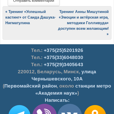
Post navigation
«
Тренинг «Успешный
Тренинг Анны Мишутиной
кастинг» от Саида Дашука-
«Эмоции и актёрская игра,
Нигматулина
методики Голливуда»
доступен всем желающим!
»
Тел.
:
+375(25)5201926
Тел.:
+375(33)6048030
Тел.:
+375(29)3405643
220012
,
Беларусь
,
Минск
,
улица
Чернышевского, 10А
(
Первомайский район
, около
станции метро
«Академия наук»
)
Написать: