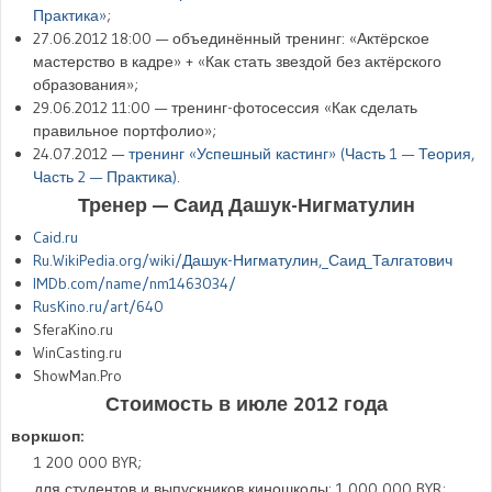
Практика»
;
27.06.2012 18:00
— объединённый тренинг: «Актёрское
мастерство в кадре» + «Как стать звездой без актёрского
образования»;
29.06.2012 11:00
— тренинг-фотосессия «Как сделать
правильное портфолио»;
24.07.2012
—
тренинг «Успешный кастинг» (Часть 1 — Теория,
Часть 2 — Практика)
.
Тренер — Саид Дашук-Нигматулин
Caid.ru
Ru.WikiPedia.org/wiki/Дашук-Нигматулин,_Саид_Талгатович
IMDb.com/name/nm1463034/
RusKino.ru/art/640
SferaKino.ru
WinCasting.ru
ShowMan.Pro
Стоимость в
июле 2012 года
воркшоп:
1 200 000 BYR;
для студентов и выпускников киношколы: 1 000 000 BYR;