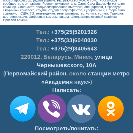
промо
,
профессор
,
радиовещание
,
РВ
,
режиссёр
,
РОСИНЭКС
,
Российское
сообщество монтажёров
,
Россия
,
руководитель
,
Саид
,
Саид Дашук-Нигматулин
,
семинар
,
СинеСофт
,
специализированная выставка
,
спецэффект
,
Страсбург
,
студийный комплекс
,
студия
,
студия спецэффектов
,
супервайзинг
,
Сфера Кино
,
сценарист
,
США
,
ТВ
,
телевидение
,
телепроизводство
,
услуга
,
услуги
,
Франция
,
цветокоррекция
,
Цифровые камеры
,
школа
,
Школа компьютерной графики
,
Ярослав Кемниц
Тел.
:
+375(25)5201926
Тел.:
+375(33)6048030
Тел.:
+375(29)3405643
220012
,
Беларусь
,
Минск
,
улица
Чернышевского, 10А
(
Первомайский район
, около
станции метро
«Академия наук»
)
Написать:
Посмотреть/почитать: