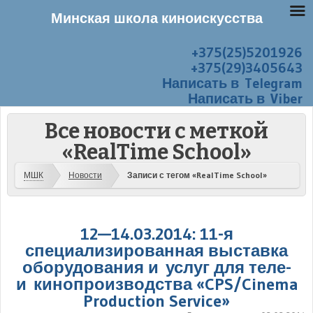
Минская школа киноискусства
+375(25)5201926
Перейти к содержанию
Меню
+375(29)3405643
Написать в Telegram
Написать в Viber
Все новости с меткой
«RealTime School»
МШК
Новости
Записи с тегом «RealTime School»
12—14.03.2014: 11-я
специализированная выставка
оборудования и услуг для теле-
и кинопроизводства «CPS/Cinema
Production Service»