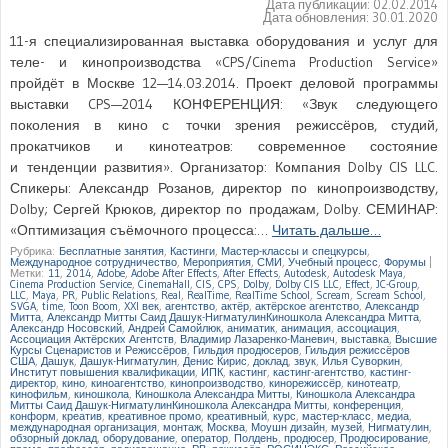
Дата публикации:
02.02.2014
Дата обновления:
30.01.2020
11-я специализированная выставка оборудования и услуг для
теле- и кинопроизводства «CPS/Cinema Production Service»
пройдёт в Москве 12—14.03.2014. Проект деловой программы
выставки CPS—2014 КОНФЕРЕНЦИЯ: «Звук следующего
поколения в кино с точки зрения режиссёров, студий,
прокатчиков и кинотеатров: современное состояние
и тенденции развития». Организатор: Компания Dolby CIS LLC.
Спикеры: Александр Розанов, директор по кинопроизводству,
Dolby; Сергей Крюков, директор по продажам, Dolby. СЕМИНАР:
«Оптимизация съёмочного процесса:…
Читать дальше…
Рубрика:
Бесплатные занятия
,
Кастинги
,
Мастер-классы и спецкурсы
,
Международное сотрудничество
,
Мероприятия
,
СМИ
,
Учебный процесс
,
Форумы
|
Метки:
11
,
2014
,
Adobe
,
Adobe After Effects
,
After Effects
,
Autodesk
,
Autodesk Maya
,
Cinema Production Service
,
CinemaHall
,
CIS
,
CPS
,
Dolby
,
Dolby CIS LLC
,
Effect
,
JC-Group
,
LLC
,
Maya
,
PR
,
Public Relations
,
Real
,
RealTime
,
RealTime School
,
Scream
,
Scream School
,
SVGA
,
time
,
Toon Boom
,
XXI век
,
агентство
,
актёр
,
актёрское агентство
,
Александр
Митта
,
Александр Митты Саид Дашук-НигматулинКиношкола Александра Митта
,
Александр Носовский
,
Андрей Самойлюк
,
аниматик
,
анимация
,
ассоциация
,
Ассоциация Актёрских Агентств
,
Владимир Лазаренко-Маневич
,
выставка
,
Высшие
Курсы Сценаристов и Режиссёров
,
Гильдия продюсеров
,
Гильдия режиссёров
США
,
Дашук
,
Дашук-Нигматулин
,
Денис Кирис
,
доклад
,
звук
,
Илья Суворкин
,
Институт повышения квалификации
,
ИПК
,
кастинг
,
кастинг-агентство
,
кастинг-
директор
,
кино
,
киноагентство
,
кинопроизводство
,
кинорежиссёр
,
кинотеатр
,
кинофильм
,
киношкола
,
Киношкола Александра Митты
,
Киношкола Александра
Митты Саид Дашук-НигматулинКиношкола Александра Митты
,
конференция
,
конформ
,
креатив
,
креативное промо
,
креативный
,
курс
,
мастер-класс
,
медиа
,
международная организация
,
монтаж
,
Москва
,
Моушн дизайн
,
музей
,
Нигматулин
,
обзорный доклад
,
оборудование
,
оператор
,
Полдень
,
продюсер
,
Продюсирование
,