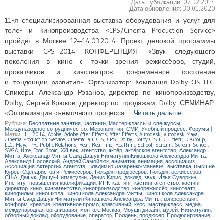
Дата публикации:
02.02.2014
Дата обновления:
30.01.2020
11-я специализированная выставка оборудования и услуг для
теле- и кинопроизводства «CPS/Cinema Production Service»
пройдёт в Москве 12—14.03.2014. Проект деловой программы
выставки CPS—2014 КОНФЕРЕНЦИЯ: «Звук следующего
поколения в кино с точки зрения режиссёров, студий,
прокатчиков и кинотеатров: современное состояние
и тенденции развития». Организатор: Компания Dolby CIS LLC.
Спикеры: Александр Розанов, директор по кинопроизводству,
Dolby; Сергей Крюков, директор по продажам, Dolby. СЕМИНАР:
«Оптимизация съёмочного процесса:…
Читать дальше…
Рубрика:
Бесплатные занятия
,
Кастинги
,
Мастер-классы и спецкурсы
,
Международное сотрудничество
,
Мероприятия
,
СМИ
,
Учебный процесс
,
Форумы
|
Метки:
11
,
2014
,
Adobe
,
Adobe After Effects
,
After Effects
,
Autodesk
,
Autodesk Maya
,
Cinema Production Service
,
CinemaHall
,
CIS
,
CPS
,
Dolby
,
Dolby CIS LLC
,
Effect
,
JC-Group
,
LLC
,
Maya
,
PR
,
Public Relations
,
Real
,
RealTime
,
RealTime School
,
Scream
,
Scream School
,
SVGA
,
time
,
Toon Boom
,
XXI век
,
агентство
,
актёр
,
актёрское агентство
,
Александр
Митта
,
Александр Митты Саид Дашук-НигматулинКиношкола Александра Митта
,
Александр Носовский
,
Андрей Самойлюк
,
аниматик
,
анимация
,
ассоциация
,
Ассоциация Актёрских Агентств
,
Владимир Лазаренко-Маневич
,
выставка
,
Высшие
Курсы Сценаристов и Режиссёров
,
Гильдия продюсеров
,
Гильдия режиссёров
США
,
Дашук
,
Дашук-Нигматулин
,
Денис Кирис
,
доклад
,
звук
,
Илья Суворкин
,
Институт повышения квалификации
,
ИПК
,
кастинг
,
кастинг-агентство
,
кастинг-
директор
,
кино
,
киноагентство
,
кинопроизводство
,
кинорежиссёр
,
кинотеатр
,
кинофильм
,
киношкола
,
Киношкола Александра Митты
,
Киношкола Александра
Митты Саид Дашук-НигматулинКиношкола Александра Митты
,
конференция
,
конформ
,
креатив
,
креативное промо
,
креативный
,
курс
,
мастер-класс
,
медиа
,
международная организация
,
монтаж
,
Москва
,
Моушн дизайн
,
музей
,
Нигматулин
,
обзорный доклад
,
оборудование
,
оператор
,
Полдень
,
продюсер
,
Продюсирование
,