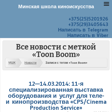
Минская школа киноискусства
+375(25)5201926
Перейти к содержанию
Меню
+375(29)3405643
Написать в Telegram
Написать в Viber
Все новости с меткой
«Toon Boom»
МШК
Новости
Записи с тегом «Toon Boom»
12—14.03.2014: 11-я
специализированная выставка
оборудования и услуг для теле-
и кинопроизводства «CPS/Cinema
Production Service»