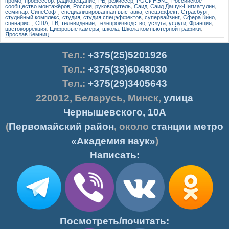
промо
,
профессор
,
радиовещание
,
РВ
,
режиссёр
,
РОСИНЭКС
,
Российское
сообщество монтажёров
,
Россия
,
руководитель
,
Саид
,
Саид Дашук-Нигматулин
,
семинар
,
СинеСофт
,
специализированная выставка
,
спецэффект
,
Страсбург
,
студийный комплекс
,
студия
,
студия спецэффектов
,
супервайзинг
,
Сфера Кино
,
сценарист
,
США
,
ТВ
,
телевидение
,
телепроизводство
,
услуга
,
услуги
,
Франция
,
цветокоррекция
,
Цифровые камеры
,
школа
,
Школа компьютерной графики
,
Ярослав Кемниц
Тел.
:
+375(25)5201926
Тел.:
+375(33)6048030
Тел.:
+375(29)3405643
220012
,
Беларусь
,
Минск
,
улица
Чернышевского, 10А
(
Первомайский район
, около
станции метро
«Академия наук»
)
Написать:
Посмотреть/почитать: