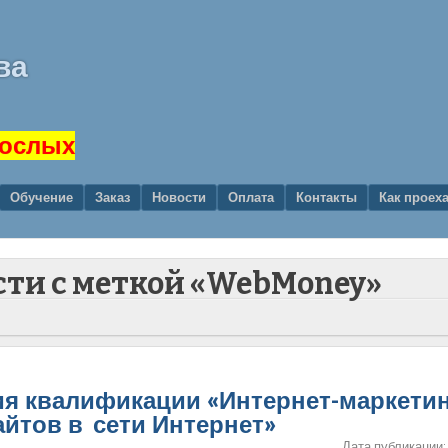
ва
рослых
Обучение
Заказ
Новости
Оплата
Контакты
Как проех
сти с меткой «WebMoney»
ия квалификации «Интернет-маркетин
йтов в сети Интернет»
Дата публикации