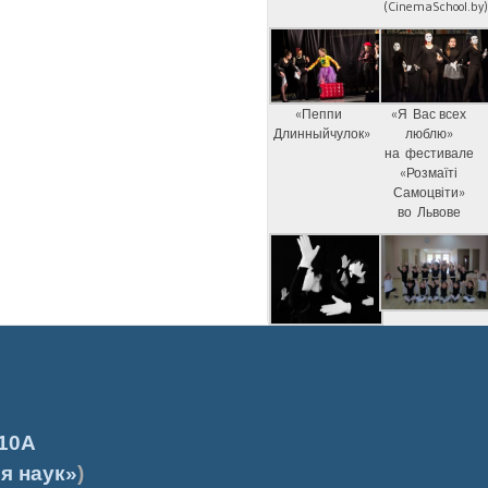
(CinemaSchool.by
«Пеппи
«Я Вас всех
Длинныйчулок»
люблю»
на фестивале
«Розмаїті
Самоцвіти»
во Львове
10А
я наук»
)