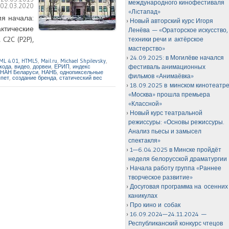
международного кинофестиваля
:
02.03.2020
«Лiстапад»
мя начала:
Новый авторский курс Игоря
актические
Ленёва — «Ораторское искусство,
C2C (P2P),
техники речи и актёрское
мастерство»
24.09.2025: в Могилёве начался
ML 4.01
,
HTML5
,
Mail.ru
,
Michael Shpilevsky
,
кода
,
видео
,
дорвеи
,
ЕРИП
,
индекс
фестиваль анимационных
НАН Беларуси
,
НАНБ
,
однопиксельные
фильмов «Анимаёвка»
ппет
,
создание бренда
,
статический вес
18.09.2025 в минском кинотеатр
«Москва» прошла премьера
«Классной»
Новый курс театральной
режиссуры: «Основы режиссуры.
Анализ пьесы и замысел
спектакля»
1—6.04.2025 в Минске пройдёт
неделя белорусской драматургии
Начала работу группа «Раннее
творческое развитие»
Досуговая программа на осенних
каникулах
Про кино и собак
16.09.2024—24.11.2024 —
Республиканский конкурс чтецов