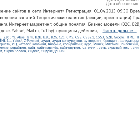
Дата обновления
ние сайтов в сети Интернет» Регистрация: 01.04.2013 09:30 Вре
оведения занятий Теоретические занятия (лекции, презентации) Пр
га Интернет-маркетинг: общие понятия. Бизнес-модели (B2C, B2B, 
кс, Yahoo!, Mail.ru, TuT.by): принципы действия,…
Читать дальше…
3
,
220049
,
Alexa Rank
,
B2B
,
B2C
,
B2G
,
C2C
,
CMS
,
CSS
,
CSS2.1
,
CSS3
,
G2B
,
Google
,
HTML
,
HT
TML 1.1
,
Yahoo!
,
Z-Payment
,
аудит
,
аудит конкурентов
,
аутсорсинг
,
брендинг
,
валидаторы 
ернет»
,
ИЦ
,
каталог
,
клоакинг
,
Кнорина
,
копирайтинг
,
курс
,
Минск
,
Михаил Шпилевский
,
жение
,
рерайтинг
,
сайт
,
сайт-партнёр
,
сайт-спутник
,
сателлит
,
сеть
,
скрытый текст
,
сни
м
,
Якуба Коласа
,
Яндекс
,
Яндекс.Деньги