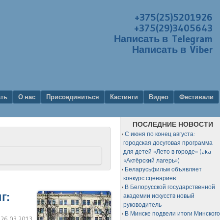
+375(25)5201926
+375(29)3405643
Написать в Telegram
Написать в Viber
ать
О нас
Присоединиться
Кастинги
Видео
Фестивали
ПОСЛЕДНИЕ НОВОСТИ
С июня по конец августа:
городская досуговая программа
для детей «Лето в городе» (aka
«Актёрский лагерь»)
Беларусьфильм объявляет
конкурс сценариев
В Белорусской государственной
г:
академии искусств новый
руководитель
В Минске подвели итоги Минског
:
26.03.2013