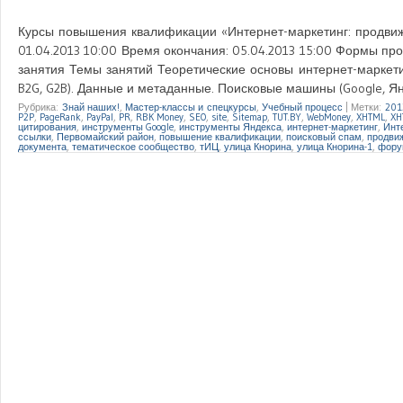
Курсы повышения квалификации «Интернет-маркетинг: продвиже
01.04.2013 10:00 Время окончания: 05.04.2013 15:00 Формы пр
занятия Темы занятий Теоретические основы интернет-маркетин
B2G, G2B). Данные и метаданные. Поисковые машины (Google, Янде
Рубрика:
Знай наших!
,
Мастер-классы и спецкурсы
,
Учебный процесс
|
Метки:
201
P2P
,
PageRank
,
PayPal
,
PR
,
RBK Money
,
SEO
,
site
,
Sitemap
,
TUT.BY
,
WebMoney
,
XHTML
,
XH
цитирования
,
инструменты Google
,
инструменты Яндекса
,
интернет-маркетинг
,
Инт
ссылки
,
Первомайский район
,
повышение квалификации
,
поисковый спам
,
продви
документа
,
тематическое сообщество
,
тИЦ
,
улица Кнорина
,
улица Кнорина-1
,
фору