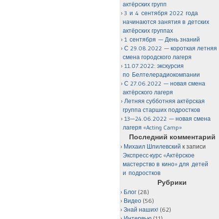
актёрских групп
3 и 4 сентября 2022 года
начинаются занятия в детских
актёрских группах
1 сентября — День знаний
С 29.08.2022 — короткая летняя
смена городского лагеря
11.07.2022: экскурсия
по Белтелерадиокомпании
С 27.06.2022 — новая смена
актёрского лагеря
Летняя субботняя актёрская
группа старших подростков
13—24.06.2022 — новая смена
лагеря «Acting Camp»
Последний комментарий
Михаил Шпилевский
к записи
Экспресс-курс «Актёрское
мастерство в кино» для детей
и подростков
Рубрики
Блог
(28)
Видео
(56)
Знай наших!
(62)
Интервью
(11)