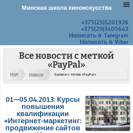
Минская школа киноискусства
+375(25)5201926
Перейти к содержанию
Меню
+375(29)3405643
Написать в Telegram
Написать в Viber
Все новости с меткой
«PayPal»
МШК
Новости
Записи с тегом «PayPal»
01—05.04.2013: Курсы
повышения
квалификации
«Интернет-маркетинг:
продвижение сайтов