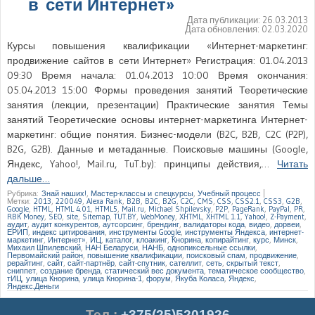
в сети Интернет»
Дата публикации:
26.03.2013
Дата обновления:
02.03.2020
Курсы повышения квалификации «Интернет-маркетинг:
продвижение сайтов в сети Интернет» Регистрация: 01.04.2013
09:30 Время начала: 01.04.2013 10:00 Время окончания:
05.04.2013 15:00 Формы проведения занятий Теоретические
занятия (лекции, презентации) Практические занятия Темы
занятий Теоретические основы интернет-маркетинга Интернет-
маркетинг: общие понятия. Бизнес-модели (B2C, B2B, C2C (P2P),
B2G, G2B). Данные и метаданные. Поисковые машины (Google,
Яндекс, Yahoo!, Mail.ru, TuT.by): принципы действия,…
Читать
дальше…
Рубрика:
Знай наших!
,
Мастер-классы и спецкурсы
,
Учебный процесс
|
Метки:
2013
,
220049
,
Alexa Rank
,
B2B
,
B2C
,
B2G
,
C2C
,
CMS
,
CSS
,
CSS2.1
,
CSS3
,
G2B
,
Google
,
HTML
,
HTML 4.01
,
HTML5
,
Mail.ru
,
Michael Shpilevsky
,
P2P
,
PageRank
,
PayPal
,
PR
,
RBK Money
,
SEO
,
site
,
Sitemap
,
TUT.BY
,
WebMoney
,
XHTML
,
XHTML 1.1
,
Yahoo!
,
Z-Payment
,
аудит
,
аудит конкурентов
,
аутсорсинг
,
брендинг
,
валидаторы кода
,
видео
,
дорвеи
,
ЕРИП
,
индекс цитирования
,
инструменты Google
,
инструменты Яндекса
,
интернет-
маркетинг
,
Интернет»
,
ИЦ
,
каталог
,
клоакинг
,
Кнорина
,
копирайтинг
,
курс
,
Минск
,
Михаил Шпилевский
,
НАН Беларуси
,
НАНБ
,
однопиксельные ссылки
,
Первомайский район
,
повышение квалификации
,
поисковый спам
,
продвижение
,
рерайтинг
,
сайт
,
сайт-партнёр
,
сайт-спутник
,
сателлит
,
сеть
,
скрытый текст
,
сниппет
,
создание бренда
,
статический вес документа
,
тематическое сообщество
,
тИЦ
,
улица Кнорина
,
улица Кнорина-1
,
форум
,
Якуба Коласа
,
Яндекс
,
Яндекс.Деньги
Тел.
:
+375(25)5201926