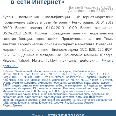
в сети Интернет»
Дата публикации:
26.03.2013
Дата обновления:
02.03.2020
Курсы повышения квалификации «Интернет-маркетинг:
продвижение сайтов в сети Интернет» Регистрация: 01.04.2013
09:30 Время начала: 01.04.2013 10:00 Время окончания:
05.04.2013 15:00 Формы проведения занятий Теоретические
занятия (лекции, презентации) Практические занятия Темы
занятий Теоретические основы интернет-маркетинга Интернет-
маркетинг: общие понятия. Бизнес-модели (B2C, B2B, C2C (P2P),
B2G, G2B). Данные и метаданные. Поисковые машины (Google,
Яндекс, Yahoo!, Mail.ru, TuT.by): принципы действия,…
Читать
дальше…
Рубрика:
Знай наших!
,
Мастер-классы и спецкурсы
,
Учебный процесс
|
Метки:
2013
,
220049
,
Alexa Rank
,
B2B
,
B2C
,
B2G
,
C2C
,
CMS
,
CSS
,
CSS2.1
,
CSS3
,
G2B
,
Google
,
HTML
,
HTML 4.01
,
HTML5
,
Mail.ru
,
Michael Shpilevsky
,
P2P
,
PageRank
,
PayPal
,
PR
,
RBK Money
,
SEO
,
site
,
Sitemap
,
TUT.BY
,
WebMoney
,
XHTML
,
XHTML 1.1
,
Yahoo!
,
Z-Payment
,
аудит
,
аудит конкурентов
,
аутсорсинг
,
брендинг
,
валидаторы кода
,
видео
,
дорвеи
,
ЕРИП
,
индекс цитирования
,
инструменты Google
,
инструменты Яндекса
,
интернет-
маркетинг
,
Интернет»
,
ИЦ
,
каталог
,
клоакинг
,
Кнорина
,
копирайтинг
,
курс
,
Минск
,
Михаил Шпилевский
,
НАН Беларуси
,
НАНБ
,
однопиксельные ссылки
,
Первомайский район
,
повышение квалификации
,
поисковый спам
,
продвижение
,
рерайтинг
,
сайт
,
сайт-партнёр
,
сайт-спутник
,
сателлит
,
сеть
,
скрытый текст
,
сниппет
,
создание бренда
,
статический вес документа
,
тематическое сообщество
,
тИЦ
,
улица Кнорина
,
улица Кнорина-1
,
форум
,
Якуба Коласа
,
Яндекс
,
Яндекс.Деньги
Тел.
:
+375(25)5201926