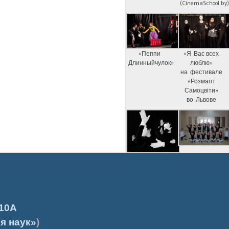
(CinemaSchool.by
«Пеппи
«Я Вас всех
Длинныйчулок»
люблю»
на фестивале
«Розмаїті
Самоцвіти»
во Львове
10А
я наук»
)