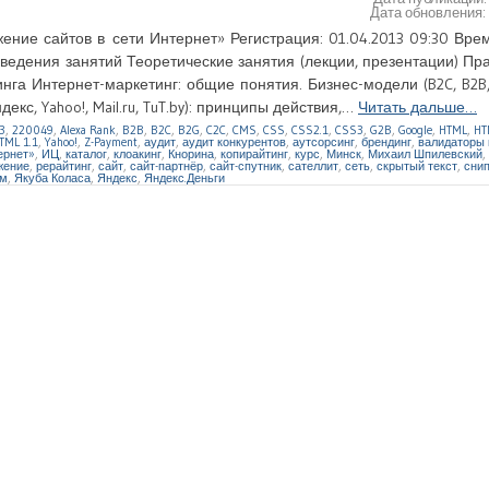
Дата обновления
ние сайтов в сети Интернет» Регистрация: 01.04.2013 09:30 Вре
оведения занятий Теоретические занятия (лекции, презентации) Пр
га Интернет-маркетинг: общие понятия. Бизнес-модели (B2C, B2B, 
кс, Yahoo!, Mail.ru, TuT.by): принципы действия,…
Читать дальше…
3
,
220049
,
Alexa Rank
,
B2B
,
B2C
,
B2G
,
C2C
,
CMS
,
CSS
,
CSS2.1
,
CSS3
,
G2B
,
Google
,
HTML
,
HT
TML 1.1
,
Yahoo!
,
Z-Payment
,
аудит
,
аудит конкурентов
,
аутсорсинг
,
брендинг
,
валидаторы 
ернет»
,
ИЦ
,
каталог
,
клоакинг
,
Кнорина
,
копирайтинг
,
курс
,
Минск
,
Михаил Шпилевский
,
жение
,
рерайтинг
,
сайт
,
сайт-партнёр
,
сайт-спутник
,
сателлит
,
сеть
,
скрытый текст
,
сни
м
,
Якуба Коласа
,
Яндекс
,
Яндекс.Деньги