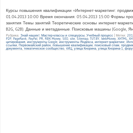
Курсы повышения квалификации «Интернет-маркетинг: продвиже
01.04.2013 10:00 Время окончания: 05.04.2013 15:00 Формы пр
занятия Темы занятий Теоретические основы интернет-маркетин
B2G, G2B). Данные и метаданные. Поисковые машины (Google, Янде
Рубрика:
Знай наших!
,
Мастер-классы и спецкурсы
,
Учебный процесс
|
Метки:
201
P2P
,
PageRank
,
PayPal
,
PR
,
RBK Money
,
SEO
,
site
,
Sitemap
,
TUT.BY
,
WebMoney
,
XHTML
,
XH
цитирования
,
инструменты Google
,
инструменты Яндекса
,
интернет-маркетинг
,
Инт
ссылки
,
Первомайский район
,
повышение квалификации
,
поисковый спам
,
продви
документа
,
тематическое сообщество
,
тИЦ
,
улица Кнорина
,
улица Кнорина-1
,
фору