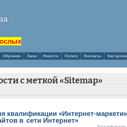
ва
рослых
Обучение
Заказ
Новости
Оплата
Контакты
Как проех
ости с меткой «Sitemap»
ия квалификации «Интернет-маркетин
йтов в сети Интернет»
Дата публикации