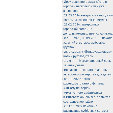
Досуговая программа «Лето в
городе»: несколько смен уже
завершено
29.03.2024 завершился городско
лагерь на весенних каникулах
23.02.2024: завершился
городской лагерь на
дополнительных зимних каникула
02.09.2023, 03.09.2023 — начала
занятий в детских актёрских
группах
28.07.2023: у «Беларусьфильма»
новый руководитель
1 июня — Международный день
защиты детей
Всё лето — Городской лагерь
актёрского мастерства для детей
01.06.2023: показ
короткометражного фильма
«Никому не верю»
Арка летнего амфитеатра
в Витебске обновится: появится
светодиодное табло
C 01.10.2022 изменено
расписание субботних детских