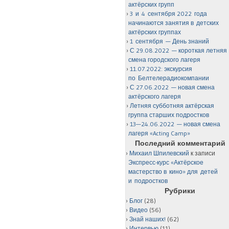
актёрских групп
3 и 4 сентября 2022 года
начинаются занятия в детских
актёрских группах
1 сентября — День знаний
С 29.08.2022 — короткая летняя
смена городского лагеря
11.07.2022: экскурсия
по Белтелерадиокомпании
С 27.06.2022 — новая смена
актёрского лагеря
Летняя субботняя актёрская
группа старших подростков
13—24.06.2022 — новая смена
лагеря «Acting Camp»
Последний комментарий
Михаил Шпилевский
к записи
Экспресс-курс «Актёрское
мастерство в кино» для детей
и подростков
Рубрики
Блог
(28)
Видео
(56)
Знай наших!
(62)
Интервью
(11)