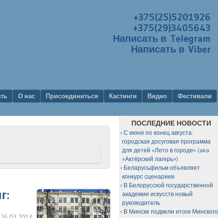
+375(25)5201926
+375(29)3405643
Написать в Telegram
Написать в Viber
ать
О нас
Присоединиться
Кастинги
Видео
Фестивали
ПОСЛЕДНИЕ НОВОСТИ
С июня по конец августа:
городская досуговая программа
для детей «Лето в городе» (aka
«Актёрский лагерь»)
Беларусьфильм объявляет
конкурс сценариев
В Белорусской государственной
г:
академии искусств новый
руководитель
В Минске подвели итоги Минског
:
26.03.2013