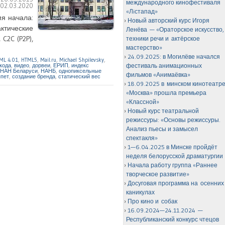
международного кинофестиваля
:
02.03.2020
«Лiстапад»
мя начала:
Новый авторский курс Игоря
актические
Ленёва — «Ораторское искусство,
C2C (P2P),
техники речи и актёрское
мастерство»
24.09.2025: в Могилёве начался
ML 4.01
,
HTML5
,
Mail.ru
,
Michael Shpilevsky
,
кода
,
видео
,
дорвеи
,
ЕРИП
,
индекс
фестиваль анимационных
НАН Беларуси
,
НАНБ
,
однопиксельные
фильмов «Анимаёвка»
ппет
,
создание бренда
,
статический вес
18.09.2025 в минском кинотеатр
«Москва» прошла премьера
«Классной»
Новый курс театральной
режиссуры: «Основы режиссуры.
Анализ пьесы и замысел
спектакля»
1—6.04.2025 в Минске пройдёт
неделя белорусской драматургии
Начала работу группа «Раннее
творческое развитие»
Досуговая программа на осенних
каникулах
Про кино и собак
16.09.2024—24.11.2024 —
Республиканский конкурс чтецов