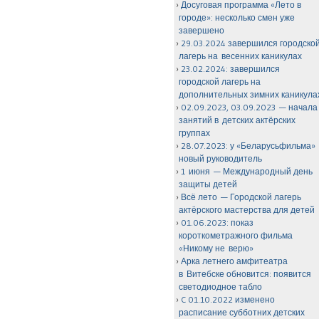
Досуговая программа «Лето в
городе»: несколько смен уже
завершено
29.03.2024 завершился городско
лагерь на весенних каникулах
23.02.2024: завершился
городской лагерь на
дополнительных зимних каникула
02.09.2023, 03.09.2023 — начала
занятий в детских актёрских
группах
28.07.2023: у «Беларусьфильма»
новый руководитель
1 июня — Международный день
защиты детей
Всё лето — Городской лагерь
актёрского мастерства для детей
01.06.2023: показ
короткометражного фильма
«Никому не верю»
Арка летнего амфитеатра
в Витебске обновится: появится
светодиодное табло
C 01.10.2022 изменено
расписание субботних детских