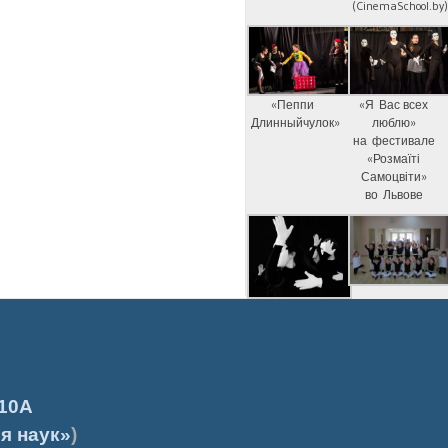
(CinemaSchool.by
«Пеппи
«Я Вас всех
Длинныйчулок»
люблю»
на фестивале
«Розмаїті
Самоцвіти»
во Львове
10А
я наук»
)