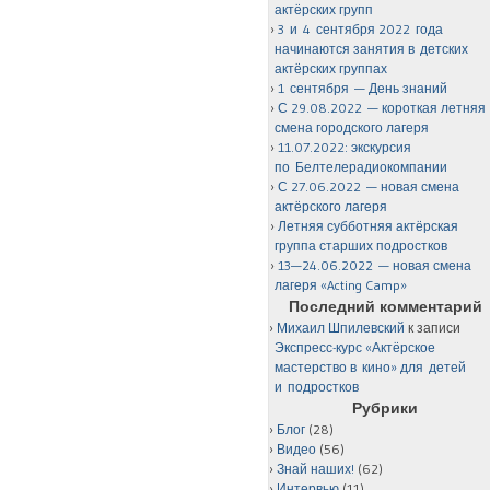
актёрских групп
3 и 4 сентября 2022 года
начинаются занятия в детских
актёрских группах
1 сентября — День знаний
С 29.08.2022 — короткая летняя
смена городского лагеря
11.07.2022: экскурсия
по Белтелерадиокомпании
С 27.06.2022 — новая смена
актёрского лагеря
Летняя субботняя актёрская
группа старших подростков
13—24.06.2022 — новая смена
лагеря «Acting Camp»
Последний комментарий
Михаил Шпилевский
к записи
Экспресс-курс «Актёрское
мастерство в кино» для детей
и подростков
Рубрики
Блог
(28)
Видео
(56)
Знай наших!
(62)
Интервью
(11)