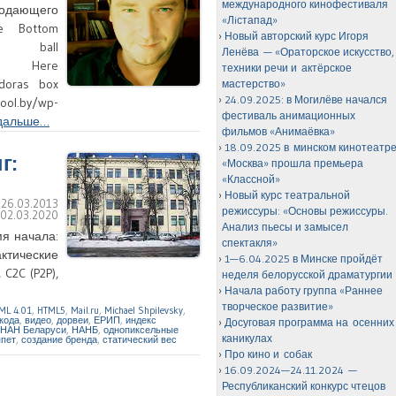
международного кинофестиваля
одающего
«Лiстапад»
e Bottom
Новый авторский курс Игоря
e ball
Ленёва — «Ораторское искусство,
re Here
техники речи и актёрское
ndoras box
мастерство»
24.09.2025: в Могилёве начался
l.by/wp-
фестиваль анимационных
 дальше…
фильмов «Анимаёвка»
18.09.2025 в минском кинотеатр
г:
«Москва» прошла премьера
«Классной»
Новый курс театральной
:
26.03.2013
режиссуры: «Основы режиссуры.
:
02.03.2020
Анализ пьесы и замысел
мя начала:
спектакля»
актические
1—6.04.2025 в Минске пройдёт
C2C (P2P),
неделя белорусской драматургии
Начала работу группа «Раннее
творческое развитие»
ML 4.01
,
HTML5
,
Mail.ru
,
Michael Shpilevsky
,
кода
,
видео
,
дорвеи
,
ЕРИП
,
индекс
Досуговая программа на осенних
НАН Беларуси
,
НАНБ
,
однопиксельные
каникулах
ппет
,
создание бренда
,
статический вес
Про кино и собак
16.09.2024—24.11.2024 —
Республиканский конкурс чтецов