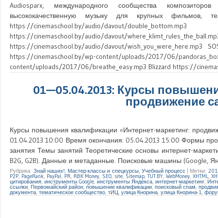
Audiosparx, международного сообщества композиторо
высококачественную музыку для крупных фильмов, т
https://cinemaschool.by/audio/davout
https://cinemaschool.by/audio/davout/wh
https://cinemaschool.by/audio/davout/wish_you_were_here.mp3 S
https://cinemaschool.by/wp-content/uploads/2017/0
content/uploads/2017/06/breathe_easy.mp3 Blizzard https://cine
01—05.04.2013: Курсы повышен
продвижение са
Курсы повышения квалификации «Интернет-маркетинг: продвиже
01.04.2013 10:00 Время окончания: 05.04.2013 15:00 Формы пр
занятия Темы занятий Теоретические основы интернет-маркетин
B2G, G2B). Данные и метаданные. Поисковые машины (Google, Янде
Рубрика:
Знай наших!
,
Мастер-классы и спецкурсы
,
Учебный процесс
|
Метки:
201
P2P
,
PageRank
,
PayPal
,
PR
,
RBK Money
,
SEO
,
site
,
Sitemap
,
TUT.BY
,
WebMoney
,
XHTML
,
XH
цитирования
,
инструменты Google
,
инструменты Яндекса
,
интернет-маркетинг
,
Инт
ссылки
,
Первомайский район
,
повышение квалификации
,
поисковый спам
,
продви
документа
,
тематическое сообщество
,
тИЦ
,
улица Кнорина
,
улица Кнорина-1
,
фору