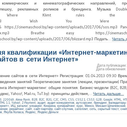
в коммерческих и кинематографических направлений, пр
елешоу, рекламных роликов и брендинга. Музыка Doubl
/double_bottom.mp3 Where Klimt rules th
ere_klimt_rules_the_ball.mp3 Wish You We
OS https://cinemaschool.by/wp-content/uploads/2017/06/sos.mp3 Pa
6/pandoras_box.mp3 Breathe easy https://cinemaschoo
maschool.by/wp-content/uploads/2017/06/blizzard.mp3 Подать…
Читать
ия квалификации «Интернет-маркетин
йтов в сети Интернет»
Дата публикации
Дата обновления
ние сайтов в сети Интернет» Регистрация: 01.04.2013 09:30 Вре
оведения занятий Теоретические занятия (лекции, презентации) Пр
га Интернет-маркетинг: общие понятия. Бизнес-модели (B2C, B2B, 
кс, Yahoo!, Mail.ru, TuT.by): принципы действия,…
Читать дальше…
3
,
220049
,
Alexa Rank
,
B2B
,
B2C
,
B2G
,
C2C
,
CMS
,
CSS
,
CSS2.1
,
CSS3
,
G2B
,
Google
,
HTML
,
HT
TML 1.1
,
Yahoo!
,
Z-Payment
,
аудит
,
аудит конкурентов
,
аутсорсинг
,
брендинг
,
валидаторы 
ернет»
,
ИЦ
,
каталог
,
клоакинг
,
Кнорина
,
копирайтинг
,
курс
,
Минск
,
Михаил Шпилевский
,
жение
,
рерайтинг
,
сайт
,
сайт-партнёр
,
сайт-спутник
,
сателлит
,
сеть
,
скрытый текст
,
сни
м
,
Якуба Коласа
,
Яндекс
,
Яндекс.Деньги