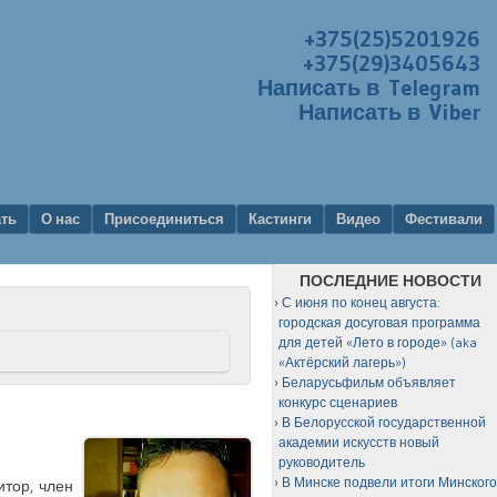
+375(25)5201926
+375(29)3405643
Написать в Telegram
Написать в Viber
ать
О нас
Присоединиться
Кастинги
Видео
Фестивали
ПОСЛЕДНИЕ НОВОСТИ
С июня по конец августа:
городская досуговая программа
для детей «Лето в городе» (aka
«Актёрский лагерь»)
Беларусьфильм объявляет
конкурс сценариев
В Белорусской государственной
академии искусств новый
руководитель
В Минске подвели итоги Минског
тор, член