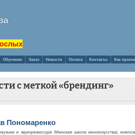
ва
рослых
Обучение
Заказ
Новости
Оплата
Контакты
Как проех
ости с меткой «брендинг»
ав Пономаренко
зыке и звукорежиссуре (Минская школа киноискусства), компози