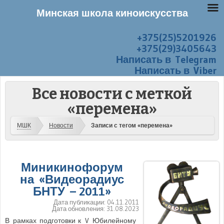
Минская школа киноискусства
+375(25)5201926
Перейти к содержанию
Меню
+375(29)3405643
Написать в Telegram
Написать в Viber
Все новости с меткой
«перемена»
МШК
Новости
Записи с тегом «перемена»
Миникинофорум
на «Видеорадиус
БНТУ – 2011»
Дата публикации:
04.11.2011
Дата обновления:
31.08.2023
В рамках подготовки к V Юбилейному