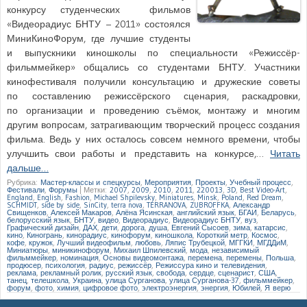
конкурсу студенческих фильмов
«Видеорадиус БНТУ – 2011» состоялся
МиниКиноФорум, где лучшие студенты
и выпускники киношколы по специальности «Режиссёр-
фильммейкер» общались со студентами БНТУ. Участники
кинофестиваля получили консультацию и дружеские советы
по составлению режиссёрского сценария, раскадровки,
по организации и проведению съёмок, монтажу и многим
другим вопросам, затрагивающим творческий процесс создания
фильма. Ведь у них осталось совсем немного времени, чтобы
улучшить свои работы и представить на конкурсе,…
Читать
дальше…
Рубрика:
Мастер-классы и спецкурсы
,
Мероприятия
,
Проекты
,
Учебный процесс
,
Фестивали
,
Форумы
|
Метки:
2007
,
2009
,
2010
,
2011
,
220013
,
3D
,
Best Video-Art
,
England
,
English
,
Fashion
,
Michael Shpilevsky
,
Miniatures
,
Minsk
,
Poland
,
Red Dream
,
SCHMIDT
,
side by side
,
SinCity
,
terra nova
,
TERRANOVA
,
ZUBROFFKA
,
Александр
Свищенков
,
Алексей Макаров
,
Алёна Ясинская
,
английский язык
,
БГАИ
,
Беларусь
,
белорусский язык
,
БНТУ
,
видео
,
Видеорадиус
,
Видеорадиус БНТУ
,
вуз
,
Графический дизайн
,
ДАХ
,
дети
,
дорога
,
душа
,
Евгений Сысоев
,
зима
,
катарсис
,
кино
,
Киногрань
,
кинорадиус
,
кинофорум
,
киношкола
,
Короткий метр
,
Космос
,
кофе
,
кружок
,
Лучший видеофильм
,
любовь
,
Ляпис Трубецкой
,
МГГКИ
,
МГДДиМ
,
Миниатюры
,
миникинофорум
,
Михаил Шпилевский
,
мода
,
независимый
фильммейкер
,
номинация
,
Основы видеомонтажа
,
перемена
,
перемены
,
Польша
,
продюсер
,
психология
,
радиус
,
режиссёр
,
Режиссура кино и телевидения
,
реклама
,
рекламный ролик
,
русский язык
,
свобода
,
сердце
,
сценарист
,
США
,
танец
,
телешкола
,
Украина
,
улица Сурганова
,
улица Сурганова-37
,
фильммейкер
,
форум
,
фото
,
химия
,
цифровое фото
,
электроэнергия
,
энергия
,
Юбилей
,
Я верю