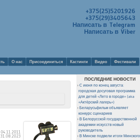
+375(25)5201926
+375(29)3405643
Написать в Telegram
Написать в Viber
ать
О нас
Присоединиться
Кастинги
Видео
Фестивали
ПОСЛЕДНИЕ НОВОСТИ
С июня по конец августа:
городская досуговая программа
для детей «Лето в городе» (aka
«Актёрский лагерь»)
Беларусьфильм объявляет
конкурс сценариев
В Белорусской государственной
академии искусств новый
руководитель
:
04.11.2011
:
31.08.2023
В Минске подвели итоги Минског