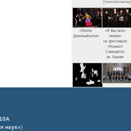
(CinemaSchool.by
«Пеппи
«Я Вас всех
Длинныйчулок»
люблю»
на фестивале
«Розмаїті
Самоцвіти»
во Львове
10А
я наук»
)