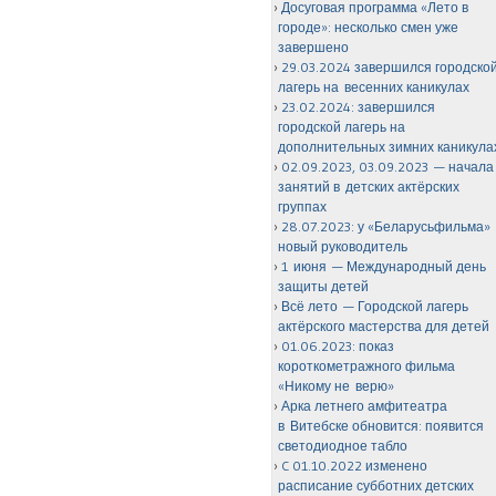
Досуговая программа «Лето в
городе»: несколько смен уже
завершено
29.03.2024 завершился городско
лагерь на весенних каникулах
23.02.2024: завершился
городской лагерь на
дополнительных зимних каникула
02.09.2023, 03.09.2023 — начала
занятий в детских актёрских
группах
28.07.2023: у «Беларусьфильма»
новый руководитель
1 июня — Международный день
защиты детей
Всё лето — Городской лагерь
актёрского мастерства для детей
01.06.2023: показ
короткометражного фильма
«Никому не верю»
Арка летнего амфитеатра
в Витебске обновится: появится
светодиодное табло
C 01.10.2022 изменено
расписание субботних детских