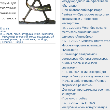
международного кинофестиваля
орум, где
«Лiстапад»
Участники
Новый авторский курс Игоря
ганизации
Ленёва — «Ораторское искусство,
 осталось
техники речи и актёрское
мастерство»
24.09.2025: в Могилёве начался
,
English
,
лёна
фестиваль анимационных
ий Сысоев
,
зима
,
катарсис
,
кино
,
Киногрань
,
фильмов «Анимаёвка»
м
,
Михаил Шпилевский
,
мода
,
независимый
ламный ролик
,
русский язык
,
свобода
,
18.09.2025 в минском кинотеатр
я
,
Юбилей
,
Я верю
«Москва» прошла премьера
«Классной»
Новый курс театральной
режиссуры: «Основы режиссуры.
Анализ пьесы и замысел
спектакля»
1—6.04.2025 в Минске пройдёт
неделя белорусской драматургии
Начала работу группа «Раннее
творческое развитие»
Досуговая программа на осенних
каникулах
Про кино и собак
16.09.2024—24.11.2024 —
Республиканский конкурс чтецов