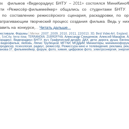
их фильмов «Видеорадиус БНТУ – 2011» состоялся МиниКиноФ
ти «Режиссёр-фильммейкер» общались со студентами БНТУ. 
 по составлению режиссёрского сценария, раскадровки, по ор
атрагивающим творческий процесс создания фильма. Ведь у них
авить на конкурсе,…
Читать дальше…
естивали
,
Форумы
|
Метки:
2007
,
2009
,
2010
,
2011
,
220013
,
3D
,
Best Video-Art
,
England
,
SinCity
,
terra nova
,
TERRANOVA
,
ZUBROFFKA
,
Александр Свищенков
,
Алексей Макаров
,
А
орадиус
,
Видеорадиус БНТУ
,
вуз
,
Графический дизайн
,
ДАХ
,
дети
,
дорога
,
душа
,
Евген
 видеофильм
,
любовь
,
Ляпис Трубецкой
,
МГГКИ
,
МГДДиМ
,
Миниатюры
,
миникинофору
продюсер
,
психология
,
радиус
,
режиссёр
,
Режиссура кино и телевидения
,
реклама
,
рек
анова-37
,
фильммейкер
,
форум
,
фото
,
химия
,
цифровое фото
,
электроэнергия
,
энерги