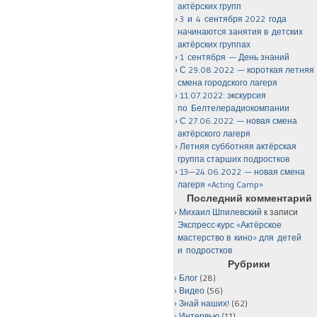
актёрских групп
3 и 4 сентября 2022 года
начинаются занятия в детских
актёрских группах
1 сентября — День знаний
С 29.08.2022 — короткая летняя
смена городского лагеря
11.07.2022: экскурсия
по Белтелерадиокомпании
С 27.06.2022 — новая смена
актёрского лагеря
Летняя субботняя актёрская
группа старших подростков
13—24.06.2022 — новая смена
лагеря «Acting Camp»
Последний комментарий
Михаил Шпилевский
к записи
Экспресс-курс «Актёрское
мастерство в кино» для детей
и подростков
Рубрики
Блог
(28)
Видео
(56)
Знай наших!
(62)
Интервью
(11)