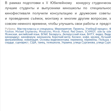
В рамках подготовки к V Юбилейному конкурсу студенческ
лучшие студенты и выпускники киношколы по специальнос
кинофестиваля получили консультацию и дружеские советы
и проведению съёмок, монтажу и многим другим вопросам, з
совсем немного времени, чтобы улучшить свои работы и предст
Рубрика:
Мастер-классы и спецкурсы
,
Мероприятия
,
Проекты
,
Учебный процесс
,
Ф
Fashion
,
Michael Shpilevsky
,
Miniatures
,
Minsk
,
Poland
,
Red Dream
,
SCHMIDT
,
side by side
Ясинская
,
английский язык
,
БГАИ
,
Беларусь
,
белорусский язык
,
БНТУ
,
видео
,
Виде
кинорадиус
,
кинофорум
,
киношкола
,
Короткий метр
,
Космос
,
кофе
,
кружок
,
Лучший
фильммейкер
,
номинация
,
Основы видеомонтажа
,
перемена
,
перемены
,
Польша
,
сердце
,
сценарист
,
США
,
танец
,
телешкола
,
Украина
,
улица Сурганова
,
улица Сург