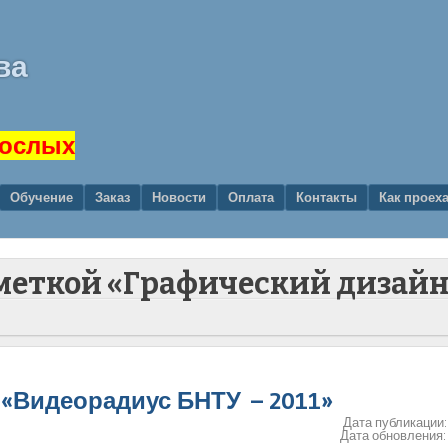
ва
рослых
Обучение
Заказ
Новости
Оплата
Контакты
Как проех
 меткой «Графический дизай
«Видеорадиус БНТУ – 2011»
Дата публикации
Дата обновления