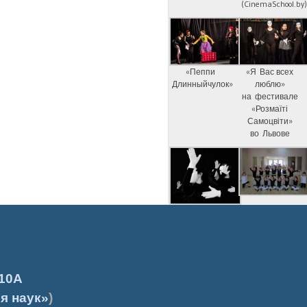
(CinemaSchool.by
«Пеппи
«Я Вас всех
Длинныйчулок»
люблю»
на фестивале
«Розмаїті
Самоцвіти»
во Львове
10А
я наук»
)