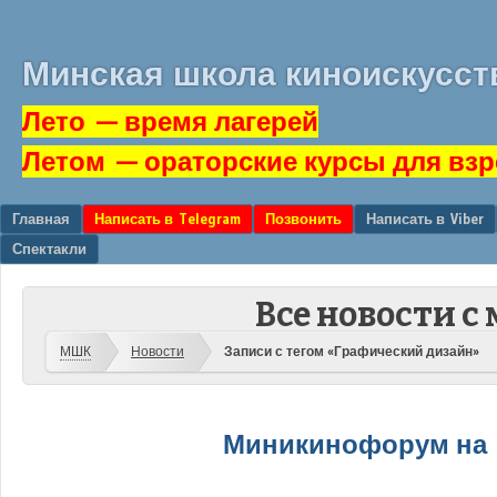
Минская школа киноискусст
Лето
— время лагерей
Летом
— ораторские курсы для вз
Перейти к содержанию
Главная
Написать в Telegram
Позвонить
Написать в Viber
Меню
Спектакли
Все новости с
МШК
Новости
Записи с тегом «Графический дизайн»
Миникинофорум на 