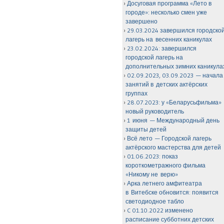
Досуговая программа «Лето в
городе»: несколько смен уже
завершено
29.03.2024 завершился городско
лагерь на весенних каникулах
23.02.2024: завершился
городской лагерь на
дополнительных зимних каникула
02.09.2023, 03.09.2023 — начала
занятий в детских актёрских
группах
28.07.2023: у «Беларусьфильма»
новый руководитель
1 июня — Международный день
защиты детей
Всё лето — Городской лагерь
актёрского мастерства для детей
01.06.2023: показ
короткометражного фильма
«Никому не верю»
Арка летнего амфитеатра
в Витебске обновится: появится
светодиодное табло
C 01.10.2022 изменено
расписание субботних детских