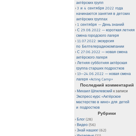
актёрских групп
3 и 4 сентября 2022 года
начинаются занятия в детских
актёрских группах
1 сентября — День знаний
С 29.08.2022 — короткая летняя
смена городского лагеря
11.07.2022: экскурсия
по Белтелерадиокомпании
С 27.06.2022 — новая смена
актёрского лагеря
Летняя субботняя актёрская
группа старших подростков
13—24.06.2022 — новая смена
лагеря «Acting Camp»
Последний комментарий
Михаил Шпилевский
к записи
Экспресс-курс «Актёрское
мастерство в кино» для детей
и подростков
Рубрики
Блог
(28)
Видео
(56)
Знай наших!
(62)
Интервью
(11)