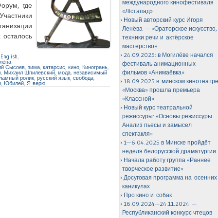
международного кинофестиваля
орум, где
«Лiстапад»
Участники
Новый авторский курс Игоря
ганизации
Ленёва — «Ораторское искусство,
 осталось
техники речи и актёрское
мастерство»
24.09.2025: в Могилёве начался
,
English
,
лёна
фестиваль анимационных
ий Сысоев
,
зима
,
катарсис
,
кино
,
Киногрань
,
фильмов «Анимаёвка»
м
,
Михаил Шпилевский
,
мода
,
независимый
ламный ролик
,
русский язык
,
свобода
,
18.09.2025 в минском кинотеатр
я
,
Юбилей
,
Я верю
«Москва» прошла премьера
«Классной»
Новый курс театральной
режиссуры: «Основы режиссуры.
Анализ пьесы и замысел
спектакля»
1—6.04.2025 в Минске пройдёт
неделя белорусской драматургии
Начала работу группа «Раннее
творческое развитие»
Досуговая программа на осенних
каникулах
Про кино и собак
16.09.2024—24.11.2024 —
Республиканский конкурс чтецов