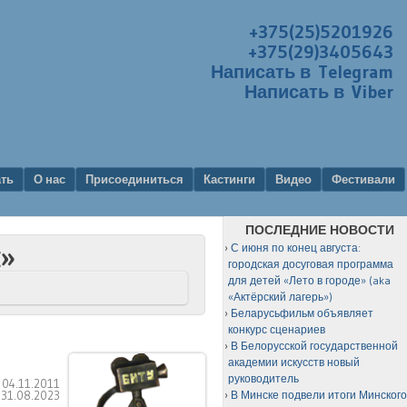
+375(25)5201926
+375(29)3405643
Написать в Telegram
Написать в Viber
ать
О нас
Присоединиться
Кастинги
Видео
Фестивали
ПОСЛЕДНИЕ НОВОСТИ
С июня по конец августа:
н»
городская досуговая программа
для детей «Лето в городе» (aka
«Актёрский лагерь»)
Беларусьфильм объявляет
конкурс сценариев
В Белорусской государственной
академии искусств новый
руководитель
:
04.11.2011
:
31.08.2023
В Минске подвели итоги Минског