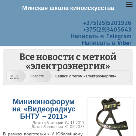
Минская школа киноискусства
+375(25)5201926
Перейти к содержанию
Меню
+375(29)3405643
Написать в Telegram
Написать в Viber
Все новости с меткой
«электроэнергия»
МШК
Новости
Записи с тегом «электроэнергия»
Миникинофорум
на «Видеорадиус
БНТУ – 2011»
Дата публикации:
04.11.2011
Дата обновления:
31.08.2023
В рамках подготовки к V Юбилейному