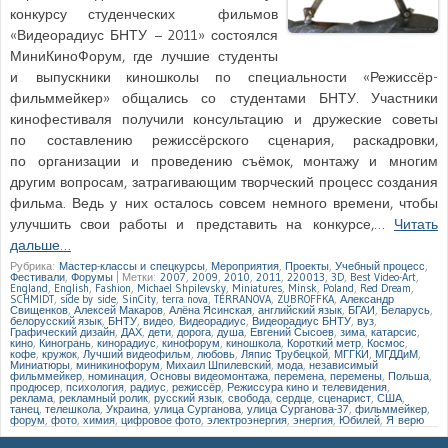
конкурсу студенческих фильмов
«Видеорадиус БНТУ – 2011» состоялся
МиниКиноФорум, где лучшие студенты
и выпускники киношколы по специальности «Режиссёр-
фильммейкер» общались со студентами БНТУ. Участники
кинофестиваля получили консультацию и дружеские советы
по составлению режиссёрского сценария, раскадровки,
по организации и проведению съёмок, монтажу и многим
другим вопросам, затрагивающим творческий процесс создания
фильма. Ведь у них осталось совсем немного времени, чтобы
улучшить свои работы и представить на конкурсе,…
Читать
дальше…
Рубрика:
Мастер-классы и спецкурсы
,
Мероприятия
,
Проекты
,
Учебный процесс
,
Фестивали
,
Форумы
|
Метки:
2007
,
2009
,
2010
,
2011
,
220013
,
3D
,
Best Video-Art
,
England
,
English
,
Fashion
,
Michael Shpilevsky
,
Miniatures
,
Minsk
,
Poland
,
Red Dream
,
SCHMIDT
,
side by side
,
SinCity
,
terra nova
,
TERRANOVA
,
ZUBROFFKA
,
Александр
Свищенков
,
Алексей Макаров
,
Алёна Ясинская
,
английский язык
,
БГАИ
,
Беларусь
,
белорусский язык
,
БНТУ
,
видео
,
Видеорадиус
,
Видеорадиус БНТУ
,
вуз
,
Графический дизайн
,
ДАХ
,
дети
,
дорога
,
душа
,
Евгений Сысоев
,
зима
,
катарсис
,
кино
,
Киногрань
,
кинорадиус
,
кинофорум
,
киношкола
,
Короткий метр
,
Космос
,
кофе
,
кружок
,
Лучший видеофильм
,
любовь
,
Ляпис Трубецкой
,
МГГКИ
,
МГДДиМ
,
Миниатюры
,
миникинофорум
,
Михаил Шпилевский
,
мода
,
независимый
фильммейкер
,
номинация
,
Основы видеомонтажа
,
перемена
,
перемены
,
Польша
,
продюсер
,
психология
,
радиус
,
режиссёр
,
Режиссура кино и телевидения
,
реклама
,
рекламный ролик
,
русский язык
,
свобода
,
сердце
,
сценарист
,
США
,
танец
,
телешкола
,
Украина
,
улица Сурганова
,
улица Сурганова-37
,
фильммейкер
,
форум
,
фото
,
химия
,
цифровое фото
,
электроэнергия
,
энергия
,
Юбилей
,
Я верю