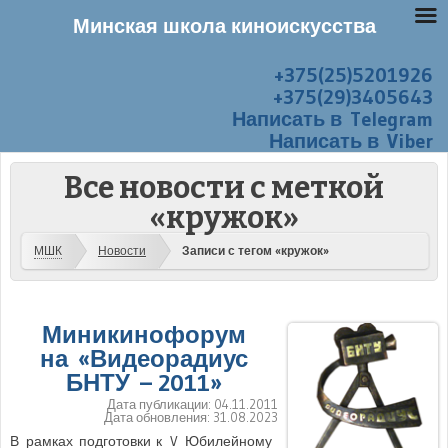
Минская школа киноискусства
+375(25)5201926
Перейти к содержанию
Меню
+375(29)3405643
Написать в Telegram
Написать в Viber
Все новости с меткой
«кружок»
МШК
Новости
Записи с тегом «кружок»
Миникинофорум
на «Видеорадиус
БНТУ – 2011»
Дата публикации:
04.11.2011
Дата обновления:
31.08.2023
В рамках подготовки к V Юбилейному