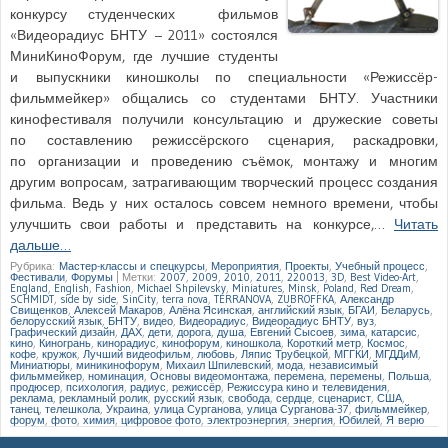
конкурсу студенческих фильмов
«Видеорадиус БНТУ – 2011» состоялся
МиниКиноФорум, где лучшие студенты
и выпускники киношколы по специальности «Режиссёр-
фильммейкер» общались со студентами БНТУ. Участники
кинофестиваля получили консультацию и дружеские советы
по составлению режиссёрского сценария, раскадровки,
по организации и проведению съёмок, монтажу и многим
другим вопросам, затрагивающим творческий процесс создания
фильма. Ведь у них осталось совсем немного времени, чтобы
улучшить свои работы и представить на конкурсе,…
Читать
дальше…
Рубрика:
Мастер-классы и спецкурсы
,
Мероприятия
,
Проекты
,
Учебный процесс
,
Фестивали
,
Форумы
|
Метки:
2007
,
2009
,
2010
,
2011
,
220013
,
3D
,
Best Video-Art
,
England
,
English
,
Fashion
,
Michael Shpilevsky
,
Miniatures
,
Minsk
,
Poland
,
Red Dream
,
SCHMIDT
,
side by side
,
SinCity
,
terra nova
,
TERRANOVA
,
ZUBROFFKA
,
Александр
Свищенков
,
Алексей Макаров
,
Алёна Ясинская
,
английский язык
,
БГАИ
,
Беларусь
,
белорусский язык
,
БНТУ
,
видео
,
Видеорадиус
,
Видеорадиус БНТУ
,
вуз
,
Графический дизайн
,
ДАХ
,
дети
,
дорога
,
душа
,
Евгений Сысоев
,
зима
,
катарсис
,
кино
,
Киногрань
,
кинорадиус
,
кинофорум
,
киношкола
,
Короткий метр
,
Космос
,
кофе
,
кружок
,
Лучший видеофильм
,
любовь
,
Ляпис Трубецкой
,
МГГКИ
,
МГДДиМ
,
Миниатюры
,
миникинофорум
,
Михаил Шпилевский
,
мода
,
независимый
фильммейкер
,
номинация
,
Основы видеомонтажа
,
перемена
,
перемены
,
Польша
,
продюсер
,
психология
,
радиус
,
режиссёр
,
Режиссура кино и телевидения
,
реклама
,
рекламный ролик
,
русский язык
,
свобода
,
сердце
,
сценарист
,
США
,
танец
,
телешкола
,
Украина
,
улица Сурганова
,
улица Сурганова-37
,
фильммейкер
,
форум
,
фото
,
химия
,
цифровое фото
,
электроэнергия
,
энергия
,
Юбилей
,
Я верю