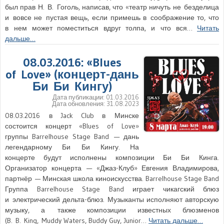
был прав Н. В. Гоголь, написав, что «театр ничуть не безделица
и вовсе не пустая вещь, если примешь в соображение то, что
в нем может поместиться вдруг толпа, и что вся…
Читать
дальше…
08.03.2016: «Blues
of Love» (концерт-дань
Би Би Кингу)
Дата публикации:
01.03.2016
Дата обновления:
31.08.2023
08.03.2016 в Jack Club в Минске
состоится концерт «Blues of Love»
группы Barrelhouse Stage Band — дань
легендарному Би Би Кингу. На
концерте будут исполнены композиции Би Би Кинга.
Организатор концерта — «Джаз-Клуб» Евгения Владимирова,
партнёр — Минская школа киноискусства. Barrelhouse Stage Band
Группа Barrelhouse Stage Band играет чикагский блюз
и электрический дельта-блюз. Музыканты исполняют авторскую
музыку, а также композиции известных блюзменов
(B. B. King, Muddy Waters, Buddy Guy, Junior…
Читать дальше…