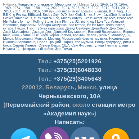
Рубрика:
Концерты и спектакли
,
Мероприятия
|
Метки:
1925
,
1946
,
1949
,
1964
,
1969
,
1974
,
1980
,
1988
,
1994
,
2000
,
2004
,
2005
,
2006
,
2009
,
2010
,
2011
,
2012
,
2013
,
2014
,
2015
,
2016
,
500 лучших песен всех времён
,
8 марта
,
B. B. King
,
B.B.
,
B.B.King Review
,
Billboard
,
Buddy Guy
,
DVD
,
Jack Club
,
James Brown
,
JazzClub
,
John Lee
Hooker
,
Junior Wells
,
Miss Martha King
,
Muddy Waters
,
Please Accept My Love
,
Please Love
Me
,
Robert Johnson
,
Rolling Stone
,
Sam Phillips
,
U2
,
You Know I Love You
,
Алексей
Яровенко
,
барабаны
,
Барбара Хендрикс
,
бас-гитара
,
Би Би Кинг
,
блюз
,
вокал
,
гитара
,
Глэдис Найт
,
губная гармошка
,
Девид Сенборн
,
Джаз-Клуб
,
Джо Семпл
,
Джон Маклафлин
,
Джордж Дюк
,
Дмитрий Круталевич
,
Евгений Владимиров
,
Европа
,
Кинг
,
кино
,
клавишные
,
клуб
,
король блюза
,
Кремль
,
Лелла Джеймс
,
Миллард Ли
,
Минск
,
Миссисипи
,
Монтрё
,
Москва
,
Московский Кремль
,
музыка
,
Нидерланды
,
Николай Варвашеня
,
Павел Троцкий
,
Париж
,
поп-музыка
,
Ренди Кроуфорд
,
ритм-н-
блюз
,
Сергей Иванов
,
Стенли Кларк
,
США
,
Сэм Филлипс
,
улица Немига
,
улица
Немига-12
,
Центральный район
,
Эрл Томас
Тел.
:
+375(25)5201926
Тел.:
+375(33)6048030
Тел.:
+375(29)3405643
220012
,
Беларусь
,
Минск
,
улица
Чернышевского, 10А
(
Первомайский район
, около
станции метро
«Академия наук»
)
Написать: