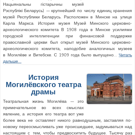
Нацыянальны гістарычны музей
Рэспублікі Беларусь) — крупнейший по числу единиц хранения
музей Республики Беларусь. Расположен в Минске на улице
Карла Маркса. История музея Музей Минского церковно-
археологического комитета В 1908 года в Минске усилиями
городской интеллигенции при финансовой поддержке
православной церкви был открыт музей Минского церковно-
археологического комитета, наподобие аналогичных музеев
в Могилёве и Витебске. С 1909 года было выпущено…
Читать
дальше…
История
Могилёвского театра
драмы
Театральная жизнь Могилёва — это
примечательное во всех смыслах
явление, а история его театра вот уже
более века не оставляет никого равнодушным, заставляя по-
новому переосмысливать уже происшедшее, задумываться над
настоящим с тем, чтобы предвосхитить будущее. Тысячу раз