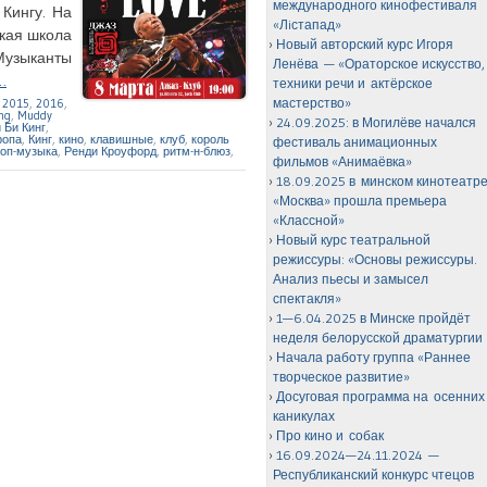
международного кинофестиваля
 Кингу. На
«Лiстапад»
ская школа
Новый авторский курс Игоря
 Музыканты
Ленёва — «Ораторское искусство,
…
техники речи и актёрское
мастерство»
,
2015
,
2016
,
ng
,
Muddy
24.09.2025: в Могилёве начался
 Би Кинг
,
ропа
,
Кинг
,
кино
,
клавишные
,
клуб
,
король
фестиваль анимационных
оп-музыка
,
Ренди Кроуфорд
,
ритм-н-блюз
,
фильмов «Анимаёвка»
18.09.2025 в минском кинотеатр
«Москва» прошла премьера
«Классной»
Новый курс театральной
режиссуры: «Основы режиссуры.
Анализ пьесы и замысел
спектакля»
1—6.04.2025 в Минске пройдёт
неделя белорусской драматургии
Начала работу группа «Раннее
творческое развитие»
Досуговая программа на осенних
каникулах
Про кино и собак
16.09.2024—24.11.2024 —
Республиканский конкурс чтецов