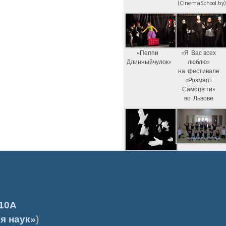
(CinemaSchool.by
«Пеппи
«Я Вас всех
Длинныйчулок»
люблю»
на фестивале
«Розмаїті
Самоцвіти»
во Львове
10А
я наук»
)