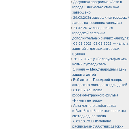
Досуговая программа «Лето в
городе»: несколько смен уже
завершено
29.03.2024 завершился городско
лагерь на весенних каникулах
23.02.2024: завершился
городской лагерь на
дополнительных зимних каникула
02.09.2023, 03.09.2023 — начала
занятий в детских актёрских
группах
28.07.2023: у «Беларусьфильма»
новый руководитель
1 июня — Международный день
защиты детей
Всё лето — Городской лагерь
актёрского мастерства для детей
01.06.2023: показ
короткометражного фильма
«Никому не верю»
Арка летнего амфитеатра
в Витебске обновится: появится
светодиодное табло
C 01.10.2022 изменено
расписание субботних детских