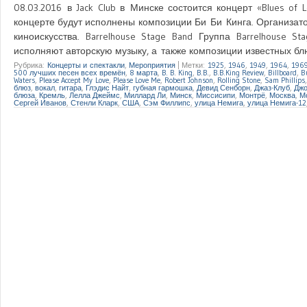
08.03.2016 в Jack Club в Минске состоится концерт «Blues of
концерте будут исполнены композиции Би Би Кинга. Организат
киноискусства. Barrelhouse Stage Band Группа Barrelhouse S
исполняют авторскую музыку, а также композиции известных блюзм
Рубрика:
Концерты и спектакли
,
Мероприятия
|
Метки:
1925
,
1946
,
1949
,
1964
,
196
500 лучших песен всех времён
,
8 марта
,
B. B. King
,
B.B.
,
B.B.King Review
,
Billboard
,
B
Waters
,
Please Accept My Love
,
Please Love Me
,
Robert Johnson
,
Rolling Stone
,
Sam Phillips
блюз
,
вокал
,
гитара
,
Глэдис Найт
,
губная гармошка
,
Девид Сенборн
,
Джаз-Клуб
,
Джо
блюза
,
Кремль
,
Лелла Джеймс
,
Миллард Ли
,
Минск
,
Миссисипи
,
Монтрё
,
Москва
,
М
Сергей Иванов
,
Стенли Кларк
,
США
,
Сэм Филлипс
,
улица Немига
,
улица Немига-12