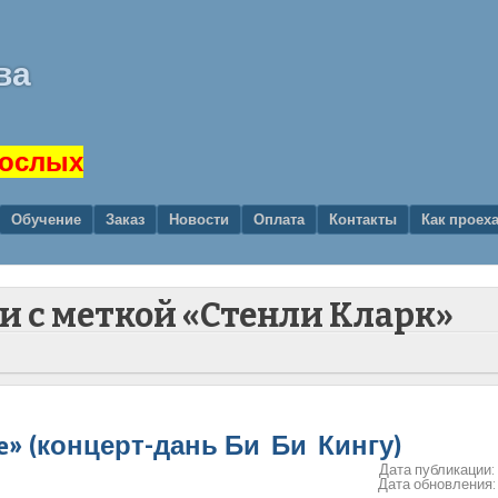
ва
рослых
Обучение
Заказ
Новости
Оплата
Контакты
Как проех
ти с меткой «Стенли Кларк»
ove» (концерт-дань Би Би Кингу)
Дата публикации
Дата обновления