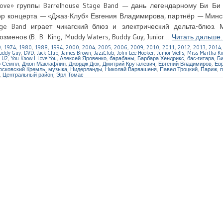
 Love» группы Barrelhouse Stage Band — дань легендарному Би Би
ор концерта — «Джаз-Клуб» Евгения Владимирова, партнёр — Мин
tage Band играет чикагский блюз и электрический дельта-блюз.
енов (B. B. King, Muddy Waters, Buddy Guy, Junior…
Читать дальше
9
,
1974
,
1980
,
1988
,
1994
,
2000
,
2004
,
2005
,
2006
,
2009
,
2010
,
2011
,
2012
,
2013
,
2014
uddy Guy
,
DVD
,
Jack Club
,
James Brown
,
JazzClub
,
John Lee Hooker
,
Junior Wells
,
Miss Martha Ki
,
U2
,
You Know I Love You
,
Алексей Яровенко
,
барабаны
,
Барбара Хендрикс
,
бас-гитара
,
Би
 Семпл
,
Джон Маклафлин
,
Джордж Дюк
,
Дмитрий Круталевич
,
Евгений Владимиров
,
Ев
осковский Кремль
,
музыка
,
Нидерланды
,
Николай Варвашеня
,
Павел Троцкий
,
Париж
,
п
,
Центральный район
,
Эрл Томас