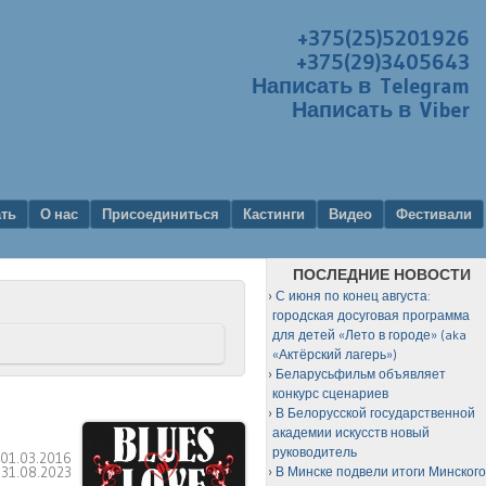
+375(25)5201926
+375(29)3405643
Написать в Telegram
Написать в Viber
ать
О нас
Присоединиться
Кастинги
Видео
Фестивали
ПОСЛЕДНИЕ НОВОСТИ
С июня по конец августа:
городская досуговая программа
для детей «Лето в городе» (aka
«Актёрский лагерь»)
Беларусьфильм объявляет
конкурс сценариев
В Белорусской государственной
академии искусств новый
руководитель
:
01.03.2016
:
31.08.2023
В Минске подвели итоги Минског