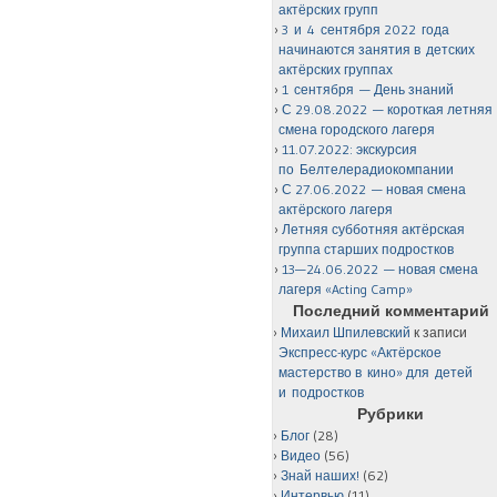
актёрских групп
3 и 4 сентября 2022 года
начинаются занятия в детских
актёрских группах
1 сентября — День знаний
С 29.08.2022 — короткая летняя
смена городского лагеря
11.07.2022: экскурсия
по Белтелерадиокомпании
С 27.06.2022 — новая смена
актёрского лагеря
Летняя субботняя актёрская
группа старших подростков
13—24.06.2022 — новая смена
лагеря «Acting Camp»
Последний комментарий
Михаил Шпилевский
к записи
Экспресс-курс «Актёрское
мастерство в кино» для детей
и подростков
Рубрики
Блог
(28)
Видео
(56)
Знай наших!
(62)
Интервью
(11)