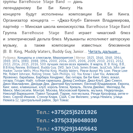
группы Barrelhouse Stage Band — дань
легендарному Би Би Кингу. На
концерте будут исполнены композиции Би Би Кинга.
Организатор концерта — «Джаз-Клуб» Евгения Владимирова,
партнёр — Минская школа киноискусства. Barrelhouse Stage Band
Группа Barrelhouse Stage Band играет чикагский блюз
и электрический дельта-блюз. Музыканты исполняют авторскую
музыку, а также композиции известных блюзменов
(B. B. King, Muddy Waters, Buddy Guy, Junior…
Читать дальше…
Рубрика:
Концерты и спектакли
,
Мероприятия
|
Метки:
1925
,
1946
,
1949
,
1964
,
1969
,
1974
,
1980
,
1988
,
1994
,
2000
,
2004
,
2005
,
2006
,
2009
,
2010
,
2011
,
2012
,
2013
,
2014
,
2015
,
2016
,
500 лучших песен всех времён
,
8 марта
,
B. B. King
,
B.B.
,
B.B.King Review
,
Billboard
,
Buddy Guy
,
DVD
,
Jack Club
,
James Brown
,
JazzClub
,
John Lee
Hooker
,
Junior Wells
,
Miss Martha King
,
Muddy Waters
,
Please Accept My Love
,
Please Love
Me
,
Robert Johnson
,
Rolling Stone
,
Sam Phillips
,
U2
,
You Know I Love You
,
Алексей
Яровенко
,
барабаны
,
Барбара Хендрикс
,
бас-гитара
,
Би Би Кинг
,
блюз
,
вокал
,
гитара
,
Глэдис Найт
,
губная гармошка
,
Девид Сенборн
,
Джаз-Клуб
,
Джо Семпл
,
Джон Маклафлин
,
Джордж Дюк
,
Дмитрий Круталевич
,
Евгений Владимиров
,
Европа
,
Кинг
,
кино
,
клавишные
,
клуб
,
король блюза
,
Кремль
,
Лелла Джеймс
,
Миллард Ли
,
Минск
,
Миссисипи
,
Монтрё
,
Москва
,
Московский Кремль
,
музыка
,
Нидерланды
,
Николай Варвашеня
,
Павел Троцкий
,
Париж
,
поп-музыка
,
Ренди Кроуфорд
,
ритм-н-
блюз
,
Сергей Иванов
,
Стенли Кларк
,
США
,
Сэм Филлипс
,
улица Немига
,
улица
Немига-12
,
Центральный район
,
Эрл Томас
Тел.
:
+375(25)5201926
Тел.:
+375(33)6048030
Тел.:
+375(29)3405643