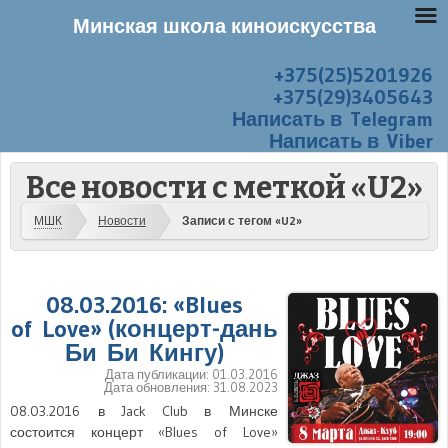
Минская школа киноискусства
+375(25)5201926
Перейти к содержанию
Меню
+375(29)3405643
Написать в Telegram
Написать в Viber
Все новости с меткой «U2»
МШК
Новости
Записи с тегом «U2»
08.03.2016: «Blues
of Love» (концерт-дань
Би Би Кингу)
Дата публикации:
01.03.2016
Дата обновления:
31.08.2023
08.03.2016 в Jack Club в Минске
состоится концерт «Blues of Love»