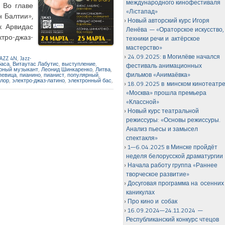
международного кинофестиваля
. Во главе
«Лiстапад»
н Балтии»,
Новый авторский курс Игоря
к Арвидас
Ленёва — «Ораторское искусство,
ктро-джаз-
техники речи и актёрское
мастерство»
24.09.2025: в Могилёве начался
JAZZ 4N
,
Jazz-
баса
,
Витаутас Лабутис
,
выступление
,
фестиваль анимационных
рный музыкант
,
Леонид Шинкаренко
,
Литва
,
фильмов «Анимаёвка»
певица
,
пианино
,
пианист
,
популярный
,
лор
,
электро-джаз-латино
,
электронный бас
,
18.09.2025 в минском кинотеатр
«Москва» прошла премьера
«Классной»
Новый курс театральной
режиссуры: «Основы режиссуры.
Анализ пьесы и замысел
спектакля»
1—6.04.2025 в Минске пройдёт
неделя белорусской драматургии
Начала работу группа «Раннее
творческое развитие»
Досуговая программа на осенних
каникулах
Про кино и собак
16.09.2024—24.11.2024 —
Республиканский конкурс чтецов