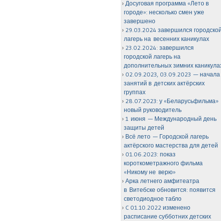
Досуговая программа «Лето в
городе»: несколько смен уже
завершено
29.03.2024 завершился городско
лагерь на весенних каникулах
23.02.2024: завершился
городской лагерь на
дополнительных зимних каникула
02.09.2023, 03.09.2023 — начала
занятий в детских актёрских
группах
28.07.2023: у «Беларусьфильма»
новый руководитель
1 июня — Международный день
защиты детей
Всё лето — Городской лагерь
актёрского мастерства для детей
01.06.2023: показ
короткометражного фильма
«Никому не верю»
Арка летнего амфитеатра
в Витебске обновится: появится
светодиодное табло
C 01.10.2022 изменено
расписание субботних детских