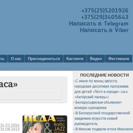
+375(25)5201926
+375(29)3405643
Написать в Telegram
Написать в Viber
ать
О нас
Присоединиться
Кастинги
Видео
Фестивали
ПОСЛЕДНИЕ НОВОСТИ
С июня по конец августа:
аса»
городская досуговая программа
для детей «Лето в городе» (aka
«Актёрский лагерь»)
Беларусьфильм объявляет
конкурс сценариев
В Белорусской государственной
академии искусств новый
руководитель
:
24.03.2016
:
31.08.2023
В Минске подвели итоги Минског