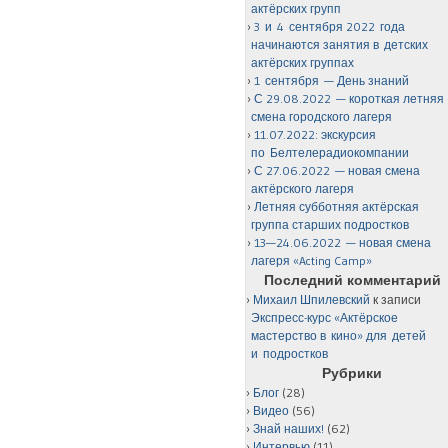
актёрских групп
3 и 4 сентября 2022 года
начинаются занятия в детских
актёрских группах
1 сентября — День знаний
С 29.08.2022 — короткая летняя
смена городского лагеря
11.07.2022: экскурсия
по Белтелерадиокомпании
С 27.06.2022 — новая смена
актёрского лагеря
Летняя субботняя актёрская
группа старших подростков
13—24.06.2022 — новая смена
лагеря «Acting Camp»
Последний комментарий
Михаил Шпилевский
к записи
Экспресс-курс «Актёрское
мастерство в кино» для детей
и подростков
Рубрики
Блог
(28)
Видео
(56)
Знай наших!
(62)
Интервью
(11)