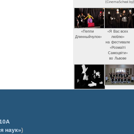
(CinemaSchool.by
«Пеппи
«Я Вас всех
Длинныйчулок»
люблю»
на фестивале
«Розмаїті
Самоцвіти»
во Львове
10А
я наук»
)