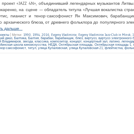
 проект «JAZZ 4N», объединивший легендарных музыкантов Литвы
аренко, на сцене — обладатель титула «Лучшая вокалистка стра
утис, пианист и тенор-саксофонист Ян Максимович, барабанщи
о архаического блюза, от древнего фольклора до популярного эле
ть дальше…
оекты
|
Метки:
1990
,
1994
,
2016
,
Evgeny Vladimirov
,
Evgeny Vladimirov Jazz-Club in Minsk
,
кий джаз
,
Балтика
,
Балтия
,
барабан
,
барабанщик
,
блюз
,
виртуоз
,
виртуоз электронного 
й Владимиров
,
звезда
,
классика
,
композитор
,
концерт
,
концертный зал
,
латино
,
легенда
Минская школа киноискусства
,
НЕДА
,
Октябрьская площадь
,
Октябрьская площадь-1
,
нор-саксофонист
,
титул
,
улица Купаловская
,
улица Купаловская-21
,
флейтистка
,
фольк