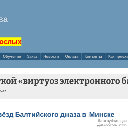
ва
рослых
Обучение
Заказ
Новости
Оплата
Контакты
Как проех
ткой «виртуоз электронного б
аса»
звёзд Балтийского джаза в Минске
Дата публикации
Дата обновления