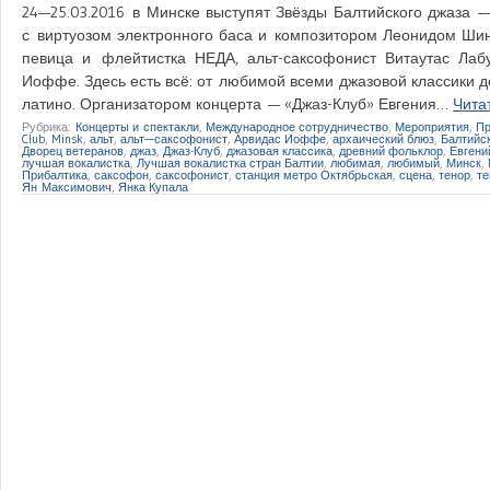
24—25.03.2016 в Минске выступят Звёзды Балтийского джаза —
с виртуозом электронного баса и композитором Леонидом Шинк
певица и флейтистка НЕДА, альт-саксофонист Витаутас Лаб
Иоффе. Здесь есть всё: от любимой всеми джазовой классики д
латино. Организатором концерта — «Джаз-Клуб» Евгения…
Чита
Рубрика:
Концерты и спектакли
,
Международное сотрудничество
,
Мероприятия
,
Пр
Club
,
Minsk
,
альт
,
альт—саксофонист
,
Арвидас Иоффе
,
архаический блюз
,
Балтийс
Дворец ветеранов
,
джаз
,
Джаз-Клуб
,
джазовая классика
,
древний фольклор
,
Евгени
лучшая вокалистка
,
Лучшая вокалистка стран Балтии
,
любимая
,
любимый
,
Минск
,
Прибалтика
,
саксофон
,
саксофонист
,
станция метро Октябрьская
,
сцена
,
тенор
,
те
Ян Максимович
,
Янка Купала